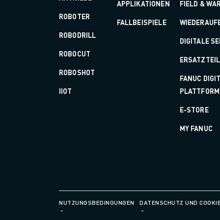
APPLIKATIONEN
FIELD & WA
CNC-SCHLEIFEN
ROBOTER
FALLBEISPIELE
WIEDERAUF
CNC-FRÄSEN
ROBODRILL
CNC-DREHEN
DIGITALE S
HOCHGESCHWINDIGKEITSBOHREN UND -GEWINDESCHNEIDEN
ROBOCUT
ERSATZTEI
SPRITZGUSS
ROBOSHOT
MASCHINENBEDIENUNG
FANUC DIGI
MATERIALHANDHABUNG
IIOT
PLATTFORM
LACKIEREN
E-STORE
PALETTIEREN
PUNKTSCHWEISSEN
MY FANUC
VISION INSPEKTION
DRAHTERODIERMASCHINE
FALLBEISPIELE
KUNDENDIENST
KUNDENBETREUUNG
FANUC PLÄNE
NUTZUNGSBEDINGUNGEN
DATENSCHUTZ UND COOKIE
FIELD & WARTUNG