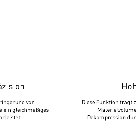
äzision
Hoh
rringerung von
Diese Funktion trägt 
e ein gleichmäßiges
Materialvolumen
rleistet.
Dekompression dur