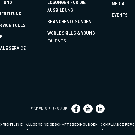
RTUNG
LÖSUNGEN FÜR DIE
MEDIA
AUSBILDUNG
BEREITUNG
EVENTS
BRANCHENLÖSUNGEN
ERVICE TOOLS
WORLDSKILLS & YOUNG
LE
TALENTS
TALE SERVICE
FINDEN SIE UNS AUF
:
-RICHTLINIE
ALLGEMEINE GESCHÄFTSBEDINGUNGEN
COMPLIANCE REPO