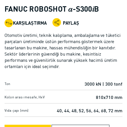
ENDÜSTRIYEL ROBOTLAR
FANUC ROBOSHOT 𝛼-S300𝑖B
İŞBIRLIKÇI ROBOTLAR
ROBOT YELPAZESI
KARŞILAŞTIRMA
PAYLAŞ
ROBOT KONTROLÖRLERI
ROBOT AKSESUARLARI
Otomotiv üretimi, teknik kalıplama, ambalajlama ve tüketici
ROBOT YAZILIMI
parçaları üretiminde üstün performans göstermek üzere
tasarlanan bu makine, hassas mühendisliğin bir kanıtıdır.
SIMÜLASYON YAZILIMI
Sektör liderlerinin güvendiği bu makine, kesintisiz
EĞITIM AMAÇLI ROBOTIK ÜRÜNLERI
performans ve güvenilirlik sunarak yüksek hacimli üretim
ROBOT OTOMASYONU
ortamları için ideal seçimdir.
ARK KAYNAK ROBOTLARI
EKLEMLI ROBOTLAR
3000 kN | 300 tonf
Ton
ARC MATE SERISI
M-900 SERISI
810x710 mm
Kolon arası mesafe, HxV
DELTA ROBOTLAR
GIDA VE TEMIZ ODA ROBOTLARI
40, 44, 48, 52, 56, 64, 68, 72 mm
Vida çapı (mm)
BOYA ROBOTLARI
PALETLEME ROBOTLARI