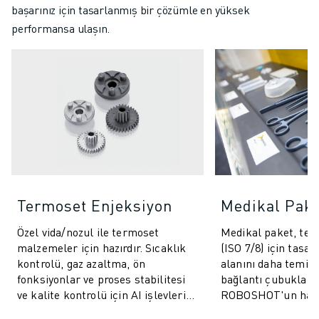
başarınız için tasarlanmış bir çözümle en yüksek
performansa ulaşın.
Termoset Enjeksiyon
Medikal Pak
Özel vida/nozul ile termoset
Medikal paket, tem
malzemeler için hazırdır. Sıcaklık
(ISO 7/8) için tasar
kontrolü, gaz azaltma, ön
alanını daha temiz 
fonksiyonlar ve proses stabilitesi
bağlantı çubukları i
ve kalite kontrolü için AI işlevleri
ROBOSHOT'un hass
içerir.
kontrolü, kalite güv