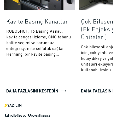
Kavite Basınç Kanalları
Çok Bileşenl
(Ek Enjeksiy
ROBOSHOT, 16 Basınç Kanalı,
Üniteleri)
kavite dengesi izleme, CNC tabanlı
kalite seçimi ve sorunsuz
Çok bileşenli enje
entegrasyon ile şeffaflık sağlar.
için, çok yönlü ve 
Herhangi bir kavite basınç
kolay dikey ve yata
sistemiyle iletişim kurun ve
üniteleri ekleyer
bağlanın.
kullanabilirsiniz. 
kalıplama tekniği, 
bileşen...
DAHA FAZLASINI KEŞFEDIN
DAHA FAZLASINI K
YAZILIM
Makine Yazılımı