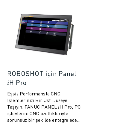
ROBOSHOT için Panel
𝑖H Pro
Eşsiz Performansla CNC
İşlemlerinizi Bir Üst Düzeye
Taşıyın. FANUC PANEL 𝑖H Pro, PC
işlevlerini CNC özellikleriyle
sorunsuz bir şekilde entegre eden,
üretim işlemleriniz için eşsiz
performans ve es...