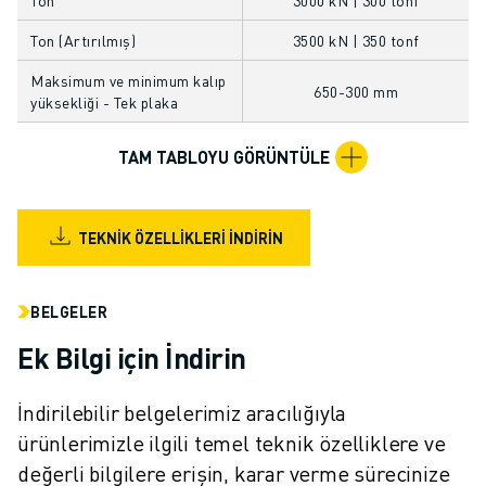
FANUC AKADEMI
ENDÜSTRILER IÇIN ÇÖZÜMLER
Ton (Artırılmış)
3500 kN | 350 tonf
EĞITIM IÇIN ÇÖZÜMLER
Maksimum ve minimum kalıp
650-300 mm
WORLDSKILLS & GENÇ YETENEKLER
yüksekliği - Tek plaka
HABERLER & MEDYA
HABERLER & MEDYA
TAM TABLOYU GÖRÜNTÜLE
ETKINLIKLER
EĞITIM ETKINLIKLERI
FANUC HAKKINDA
TEKNIK ÖZELLIKLERI İNDIRIN
FANUC HAKKINDA
AVRUPA'DA FANUC
BELGELER
LOKASYONLARIMIZ
SÜRDÜRÜLEBILIRLIK
Ek Bilgi için İndirin
KARIYER
FANUC ILE GELECEĞINIZI ŞEKILLENDIRIN
İndirilebilir belgelerimiz aracılığıyla
BIZE KATILIN » KARIYER PORTALI
ürünlerimizle ilgili temel teknik özelliklere ve
İLETIŞIM
değerli bilgilere erişin, karar verme sürecinize