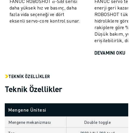
FANUC ROBOSHOT 𝛼-S𝑖B serisi
FANUC servo tekno
MALZEME TAŞIMA
daha yüksek hız ve basınç, daha
enerji geri kazan
BOYAMA
fazla vida seçeneği ve dört
ROBOSHOT tüketi
PALETLEME
eksenli servo-core kontrol sunar.
hidroliklere göre
rakiplere göre %10
PUNTA KAYNAĞI
Düşük bakım, yü
GÖRSEL DENETIM
erişilebilirlik, dü
TEL EROZYON
VAKA ÇALIŞMALARI
DEVAMINI OKU
MÜŞTERI HIZMETLERI
MÜŞTERI HIZMETLERI
FANUC PLANS
TEKNIK ÖZELLIKLER
SAHA VE BAKIM
Teknik Özellikler
UZAKTAN TEKNIK DESTEK
YEDEK PARÇALAR
YENILEME
Mengene Ünitesi
DIJITAL SERVIS ARAÇLARI
İNDIRME MERKEZI » MYFANUC
Mengene mekanizması
Double toggle
EĞITIM VE ÖĞRETIM
Ton
3000 kN | 300 tonf