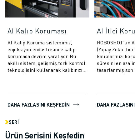
AI Kalıp Koruması
AI İtici Koru
AI Kalıp Koruma sistemimiz,
ROBOSHOT'un AI İt
enjeksiyon endüstrisinde kalıp
(Yapay Zeka İtici K
korumada devrim yaratıyor. Bu
kalıplarınızı korum
akıllı sistem, gelişmiş tork kontrol
süresini en aza ind
teknolojisini kullanarak kalıbınızı
tasarlanmış son tek
hem kapanma hem de açılma
sistemdir. Bu yenili
döngüleri...
ileri ve g...
DAHA FAZLASINI KEŞFEDİN
DAHA FAZLASINI K
SERI
Ürün Serisini Keşfedin