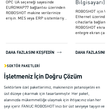
Bilgisayarı)
OPC UA seçeneği sayesinde
EUROMAP77 bağlantısı üzerinden
ROBOSHOT için VNC
ROBOSHOT makine verilerinize
Ethernet üzerinden
erişin. MES veya ERP sistemleriyle
cihazlarla bağlantı
kalite izleme verilerinin ve
ROBOSHOT ekran 
kalıplama parame...
entegre ekran çalı
kolaylaştırın.
DAHA FAZLASINI KEŞFEDIN
DAHA FAZLASINI 
SEKTÖR PAKETLERI
İşletmeniz İçin Doğru Çözüm
Sektörlere özel paketlerimiz, makinenizin potansiyelini en
üst düzeye çıkarmak için tasarlanmıştır. Her paket,
alanınızda mükemmelliğe ulaşmak için ihtiyacınız olan her
şeyi içerir. FANUC ROBOSHOT'ınızı bir üst seviyeye taşıyın ve