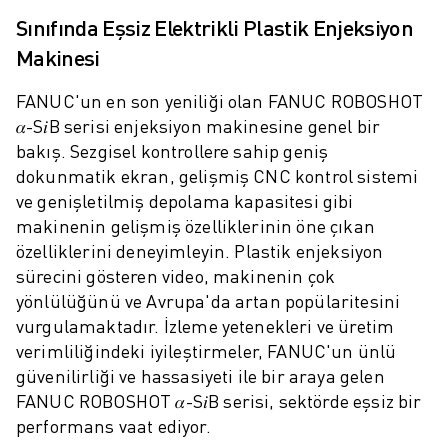
ROBOSHOT ÖNLEYICI BAKIM
Sınıfında Eşsiz Elektrikli Plastik Enjeksiyon
ROBOSHOT TOPLAM SAHIP OLMA MALIYETI
TEL EROZYON MAKINELERI
Makinesi
ROBOCUT TEL EROZYON MAKINELERI
FANUC'un en son yeniliği olan FANUC ROBOSHOT
ROBOCUT DONANIM
𝛼-S𝑖B serisi enjeksiyon makinesine genel bir
ROBOCUT YAZILIMI
bakış. Sezgisel kontrollere sahip geniş
ROBOCUT ÖNLEYICI BAKIM
dokunmatik ekran, gelişmiş CNC kontrol sistemi
ROBOCUT SÜRDÜRÜLEBILIRLIK
ve genişletilmiş depolama kapasitesi gibi
IIOT ÇÖZÜMLERI
makinenin gelişmiş özelliklerinin öne çıkan
AKILLI FABRIKA ÇÖZÜMLERI
özelliklerini deneyimleyin. Plastik enjeksiyon
ÜRETIM VERIMLILIĞINI ARTIRMAK IÇIN AKILLI FABRIKA ÇÖZÜMLERI (
sürecini gösteren video, makinenin çok
ÜRÜN KAYDI » FANUC PORTAL
yönlülüğünü ve Avrupa'da artan popülaritesini
VAKA ÇALIŞMALARI
vurgulamaktadır. İzleme yetenekleri ve üretim
ÇÖZÜMLER
verimliliğindeki iyileştirmeler, FANUC'un ünlü
ENDÜSTRILER
güvenilirliği ve hassasiyeti ile bir araya gelen
TÜM SEKTÖRLER
FANUC ROBOSHOT 𝛼-S𝑖B serisi, sektörde eşsiz bir
HAVACILIK
performans vaat ediyor.
OTOMOTIV