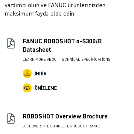
İLETIŞIM
yardımcı olun ve FANUC ürünlerinizden
LOKASYONLAR
maksimum fayda elde edin.
KÜNYE
FANUC ROBOSHOT α-S300𝑖B
Datasheet
LEARN MORE ABOUT TECHNICAL SPECIFICATIONS
İNDIR
ÖNIZLEME
ROBOSHOT Overview Brochure
DISCOVER THE COMPLETE PRODUCT RANGE