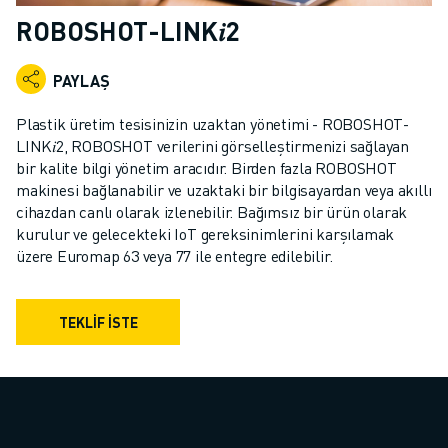
ENDÜSTRIYEL ROBOTLAR
ROBOSHOT-LINK𝑖2
İŞBIRLIKÇI ROBOTLAR
ROBOT YELPAZESI
PAYLAŞ
ROBOT KONTROLÖRLERI
ROBOT AKSESUARLARI
Plastik üretim tesisinizin uzaktan yönetimi - ROBOSHOT-
ROBOT YAZILIMI
LINK𝑖2, ROBOSHOT verilerini görselleştirmenizi sağlayan
bir kalite bilgi yönetim aracıdır. Birden fazla ROBOSHOT
SIMÜLASYON YAZILIMI
makinesi bağlanabilir ve uzaktaki bir bilgisayardan veya akıllı
EĞITIM AMAÇLI ROBOTIK ÜRÜNLERI
cihazdan canlı olarak izlenebilir. Bağımsız bir ürün olarak
ROBOT OTOMASYONU
kurulur ve gelecekteki IoT gereksinimlerini karşılamak
ARK KAYNAK ROBOTLARI
üzere Euromap 63 veya 77 ile entegre edilebilir.
EKLEMLI ROBOTLAR
ARC MATE SERISI
TEKLİF İSTE
M-900 SERISI
DELTA ROBOTLAR
GIDA VE TEMIZ ODA ROBOTLARI
BOYA ROBOTLARI
PALETLEME ROBOTLARI