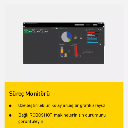
İLETIŞIM
LOKASYONLAR
KÜNYE
Süreç Monitörü
Özelleştirilebilir, kolay anlaşılır grafik arayüz
Bağlı ROBOSHOT makinelerinizin durumunu
görüntüleyin