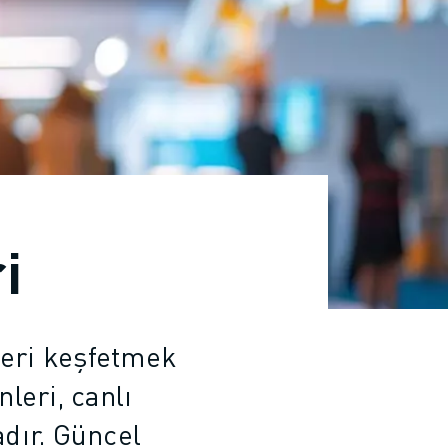
i
leri keşfetmek
leri, canlı
dır. Güncel