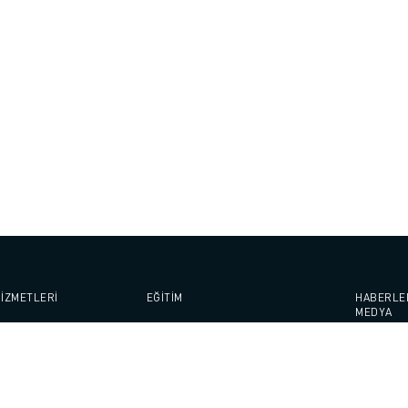
İZMETLERİ
EĞİTİM
HABERLE
MEDYA
HİZMETLERİ
FANUC AKADEMİ
HABERL
AKIM
EĞİTİM İÇİN ÇÖZÜMLER
MEDYA