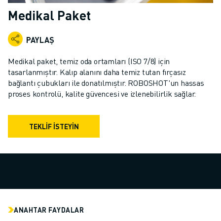
ENDÜSTRIYEL ROBOTLAR
Medikal Paket
İŞBIRLIKÇI ROBOTLAR
ROBOT YELPAZESI
PAYLAŞ
ROBOT KONTROLÖRLERI
ROBOT AKSESUARLARI
Medikal paket, temiz oda ortamları (ISO 7/8) için
ROBOT YAZILIMI
tasarlanmıştır. Kalıp alanını daha temiz tutan fırçasız
bağlantı çubukları ile donatılmıştır. ROBOSHOT'un hassas
SIMÜLASYON YAZILIMI
proses kontrolü, kalite güvencesi ve izlenebilirlik sağlar.
EĞITIM AMAÇLI ROBOTIK ÜRÜNLERI
ROBOT OTOMASYONU
ARK KAYNAK ROBOTLARI
TEKLIF İSTEYIN
EKLEMLI ROBOTLAR
ARC MATE SERISI
M-900 SERISI
DELTA ROBOTLAR
GIDA VE TEMIZ ODA ROBOTLARI
BOYA ROBOTLARI
ANAHTAR FAYDALAR
PALETLEME ROBOTLARI