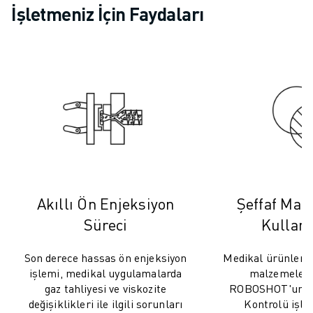
SCARA ROBOTLARI
İşletmeniz İçin Faydaları
KOMPAKT CNC İŞLEME MERKEZLERI
ROBODRILL BULUCU
ROBODRILL KOMPAKT DIK İŞLEME MERKEZLERI
ROBODRILL DONANIM
ROBODRILL YAZILIMI
ROBODRILL ÖNLEYICI BAKIM
ROBODRILL SÜRDÜRÜLEBILIRLIK
ROBODRILL ROBOT PAKETI
ROBODRILL EĞITIM PAKETI
ELEKTRIKLI PLASTIK ENJEKSIYON MAKINELERI
Akıllı Ön Enjeksiyon
Şeffaf Mal
ROBOSHOT BULUCU
Süreci
Kullanı
ROBOSHOT ELEKTRIKLI PLASTIK ENJEKSIYON MAKINELERI
ROBOSHOT DONANIM
Son derece hassas ön enjeksiyon
Medikal ürünler ge
ROBOSHOT YAZILIM
işlemi, medikal uygulamalarda
malzemeler g
ROBOSHOT SÜRDÜRÜLEBİLİRLİK
gaz tahliyesi ve viskozite
ROBOSHOT'un ak
ROBOSHOT ROBOT PAKETI
değişiklikleri ile ilgili sorunları
Kontrolü işlev