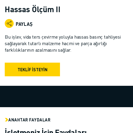
ENDÜSTRIYEL ROBOTLAR
Hassas Ölçüm II
İŞBIRLIKÇI ROBOTLAR
ROBOT YELPAZESI
PAYLAŞ
ROBOT KONTROLÖRLERI
ROBOT AKSESUARLARI
Bu işlev, vida ters çevirme yoluyla hassas basınç tahliyesi
ROBOT YAZILIMI
sağlayarak tutarlı malzeme hacmi ve parça ağırlığı
farklılıklarının azalmasını sağlar.
SIMÜLASYON YAZILIMI
EĞITIM AMAÇLI ROBOTIK ÜRÜNLERI
ROBOT OTOMASYONU
TEKLIF İSTEYIN
ARK KAYNAK ROBOTLARI
EKLEMLI ROBOTLAR
ARC MATE SERISI
M-900 SERISI
DELTA ROBOTLAR
GIDA VE TEMIZ ODA ROBOTLARI
BOYA ROBOTLARI
ANAHTAR FAYDALAR
PALETLEME ROBOTLARI
İşletmeniz İçin Faydaları