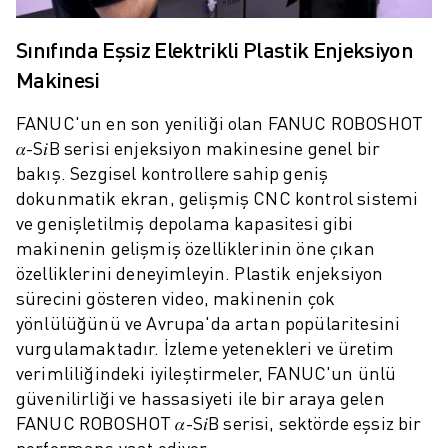
ROBOSHOT ÖNLEYICI BAKIM
ROBOSHOT TOPLAM SAHIP OLMA MALIYETI
Sınıfında Eşsiz Elektrikli Plastik Enjeksiyon
TEL EROZYON MAKINELERI
Makinesi
ROBOCUT TEL EROZYON MAKINELERI
ROBOCUT DONANIM
FANUC'un en son yeniliği olan FANUC ROBOSHOT
ROBOCUT YAZILIMI
𝛼-S𝑖B serisi enjeksiyon makinesine genel bir
ROBOCUT ÖNLEYICI BAKIM
bakış. Sezgisel kontrollere sahip geniş
ROBOCUT SÜRDÜRÜLEBILIRLIK
dokunmatik ekran, gelişmiş CNC kontrol sistemi
IIOT ÇÖZÜMLERI
ve genişletilmiş depolama kapasitesi gibi
AKILLI FABRIKA ÇÖZÜMLERI
makinenin gelişmiş özelliklerinin öne çıkan
ÜRETIM VERIMLILIĞINI ARTIRMAK IÇIN AKILLI FABRIKA ÇÖZÜMLERI (
özelliklerini deneyimleyin. Plastik enjeksiyon
ÜRÜN KAYDI » FANUC PORTAL
sürecini gösteren video, makinenin çok
VAKA ÇALIŞMALARI
yönlülüğünü ve Avrupa'da artan popülaritesini
ÇÖZÜMLER
vurgulamaktadır. İzleme yetenekleri ve üretim
ENDÜSTRILER
verimliliğindeki iyileştirmeler, FANUC'un ünlü
TÜM SEKTÖRLER
güvenilirliği ve hassasiyeti ile bir araya gelen
HAVACILIK
FANUC ROBOSHOT 𝛼-S𝑖B serisi, sektörde eşsiz bir
OTOMOTIV
performans vaat ediyor.