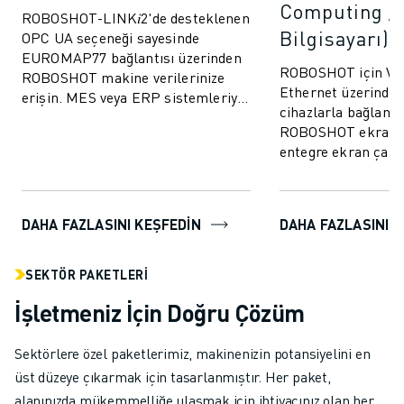
Computing / 
ROBOSHOT-LINK𝑖2'de desteklenen
Bilgisayarı)
OPC UA seçeneği sayesinde
EUROMAP77 bağlantısı üzerinden
ROBOSHOT için VNC
ROBOSHOT makine verilerinize
Ethernet üzerinden
erişin. MES veya ERP sistemleriyle
cihazlarla bağlantı
kalite izleme verilerinin ve
ROBOSHOT ekran 
kalıplama parame...
entegre ekran çalı
kolaylaştırın.
DAHA FAZLASINI KEŞFEDIN
DAHA FAZLASINI 
SEKTÖR PAKETLERI
İşletmeniz İçin Doğru Çözüm
Sektörlere özel paketlerimiz, makinenizin potansiyelini en
üst düzeye çıkarmak için tasarlanmıştır. Her paket,
alanınızda mükemmelliğe ulaşmak için ihtiyacınız olan her