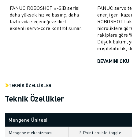
MALZEME TAŞIMA
FANUC ROBOSHOT 𝛼-S𝑖B serisi
FANUC servo tekno
BOYAMA
daha yüksek hız ve basınç, daha
enerji geri kazan
PALETLEME
fazla vida seçeneği ve dört
ROBOSHOT tüketi
eksenli servo-core kontrol sunar.
hidroliklere göre
PUNTA KAYNAĞI
rakiplere göre %10
GÖRSEL DENETIM
Düşük bakım, yü
TEL EROZYON
erişilebilirlik, dü
VAKA ÇALIŞMALARI
MÜŞTERI HIZMETLERI
DEVAMINI OKU
MÜŞTERI HIZMETLERI
FANUC PLANS
SAHA VE BAKIM
TEKNIK ÖZELLIKLER
UZAKTAN TEKNIK DESTEK
Teknik Özellikler
YEDEK PARÇALAR
YENILEME
DIJITAL SERVIS ARAÇLARI
Mengene Ünitesi
İNDIRME MERKEZI » MYFANUC
EĞITIM VE ÖĞRETIM
Mengene mekanizması
5 Point double toggle