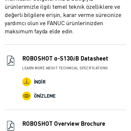
İLETIŞIM
ürünlerimizle ilgili temel teknik özelliklere ve
LOKASYONLAR
değerli bilgilere erişin, karar verme sürecinize
KÜNYE
yardımcı olun ve FANUC ürünlerinizden
maksimum fayda elde edin.
ROBOSHOT α-S130𝑖B Datasheet
LEARN MORE ABOUT TECHNICAL SPECIFICATIONS
İNDIR
ÖNIZLEME
ROBOSHOT Overview Brochure