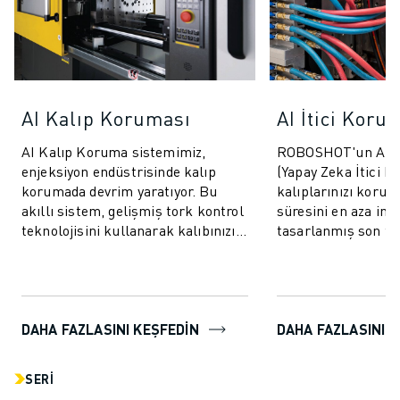
AI Kalıp Koruması
AI İtici Koru
AI Kalıp Koruma sistemimiz,
ROBOSHOT'un AI İt
enjeksiyon endüstrisinde kalıp
(Yapay Zeka İtici K
korumada devrim yaratıyor. Bu
kalıplarınızı korum
akıllı sistem, gelişmiş tork kontrol
süresini en aza ind
teknolojisini kullanarak kalıbınızı
tasarlanmış son tek
hem kapanma hem de açılma
sistemdir. Bu yenili
döngüleri...
ileri ve g...
DAHA FAZLASINI KEŞFEDİN
DAHA FAZLASINI K
SERI