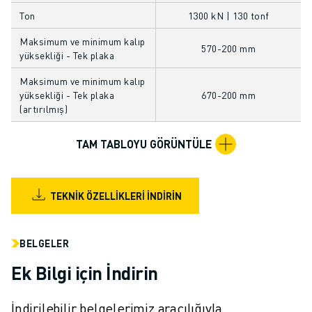
FANUC AKADEMI
Ton
1300 kN | 130 tonf
ENDÜSTRILER IÇIN ÇÖZÜMLER
Maksimum ve minimum kalıp
EĞITIM IÇIN ÇÖZÜMLER
570-200 mm
yüksekliği - Tek plaka
WORLDSKILLS & GENÇ YETENEKLER
HABERLER & MEDYA
Maksimum ve minimum kalıp
yüksekliği - Tek plaka
670-200 mm
HABERLER & MEDYA
(artırılmış)
ETKINLIKLER
EĞITIM ETKINLIKLERI
TAM TABLOYU GÖRÜNTÜLE
FANUC HAKKINDA
FANUC HAKKINDA
AVRUPA'DA FANUC
TEKNIK ÖZELLIKLERI İNDIRIN
LOKASYONLARIMIZ
SÜRDÜRÜLEBILIRLIK
KARIYER
BELGELER
FANUC ILE GELECEĞINIZI ŞEKILLENDIRIN
Ek Bilgi için İndirin
BIZE KATILIN » KARIYER PORTALI
İLETIŞIM
İndirilebilir belgelerimiz aracılığıyla