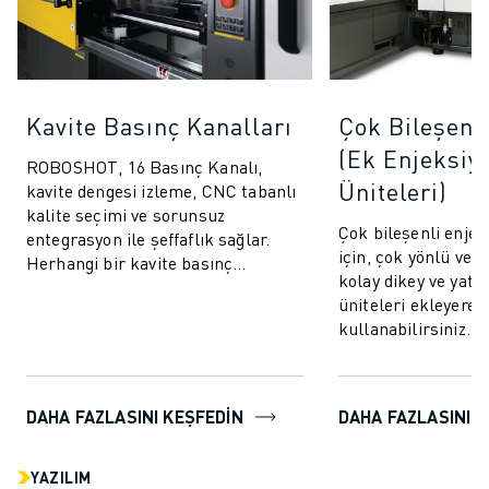
Kavite Basınç Kanalları
Çok Bileşenl
(Ek Enjeksiy
ROBOSHOT, 16 Basınç Kanalı,
Üniteleri)
kavite dengesi izleme, CNC tabanlı
kalite seçimi ve sorunsuz
Çok bileşenli enje
entegrasyon ile şeffaflık sağlar.
için, çok yönlü ve 
Herhangi bir kavite basınç
kolay dikey ve yata
sistemiyle iletişim kurun ve
üniteleri ekleyer
bağlanın.
kullanabilirsiniz. 
kalıplama tekniği, 
bileşen...
DAHA FAZLASINI KEŞFEDIN
DAHA FAZLASINI K
YAZILIM