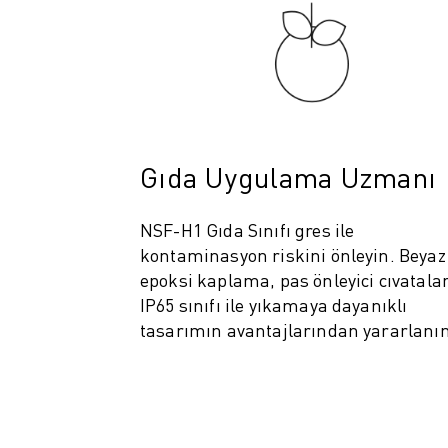
ROBOSHOT ÖNLEYICI BAKIM
ROBOSHOT TOPLAM SAHIP OLMA MALIYETI
TEL EROZYON MAKINELERI
ROBOCUT TEL EROZYON MAKINELERI
ROBOCUT DONANIM
ROBOCUT YAZILIMI
ROBOCUT ÖNLEYICI BAKIM
Gıda Uygulama Uzmanı
ROBOCUT SÜRDÜRÜLEBILIRLIK
IIOT ÇÖZÜMLERI
NSF-H1 Gıda Sınıfı gres ile
AKILLI FABRIKA ÇÖZÜMLERI
kontaminasyon riskini önleyin. Beyaz
ÜRETIM VERIMLILIĞINI ARTIRMAK IÇIN AKILLI FABRIKA ÇÖZÜMLERI (
epoksi kaplama, pas önleyici cıvatalar
ÜRÜN KAYDI » FANUC PORTAL
IP65 sınıfı ile yıkamaya dayanıklı
VAKA ÇALIŞMALARI
tasarımın avantajlarından yararlanın
ÇÖZÜMLER
ENDÜSTRILER
TÜM SEKTÖRLER
HAVACILIK
OTOMOTIV