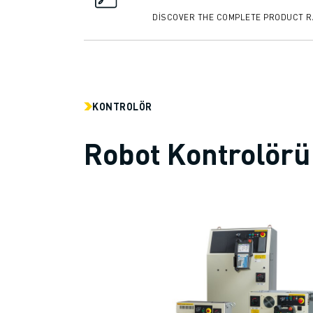
İLETIŞIM
DISCOVER THE COMPLETE PRODUCT 
LOKASYONLAR
KÜNYE
KONTROLÖR
Robot Kontrolörü