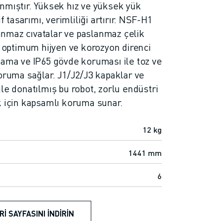
nmıştır. Yüksek hız ve yüksek yük
f tasarımı, verimliliği artırır. NSF-H1
slanmaz cıvatalar ve paslanmaz çelik
, optimum hijyen ve korozyon direnci
lama ve IP65 gövde koruması ile toz ve
koruma sağlar. J1/J2/J3 kapaklar ve
le donatılmış bu robot, zorlu endüstri
k için kapsamlı koruma sunar.
12 kg
1441 mm
6
RI SAYFASINI İNDIRIN