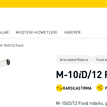
ALAR
MÜŞTERI HIZMETLERI
KARIYER
M-10𝑖D/12 Food
Articulated Robots
Food a
M-10𝑖D/12
KARŞILAŞTIRMA
M-10𝑖D/12 Food robotu, g