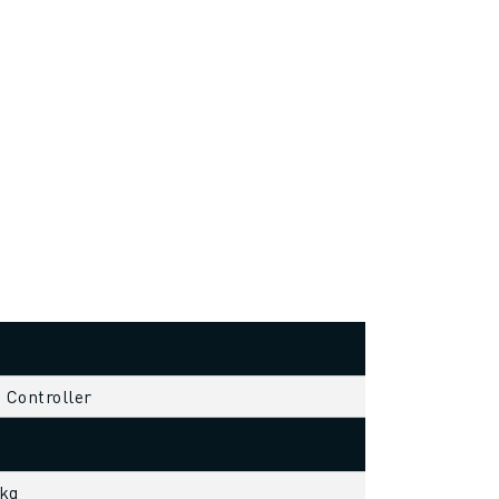
s Controller
 kg