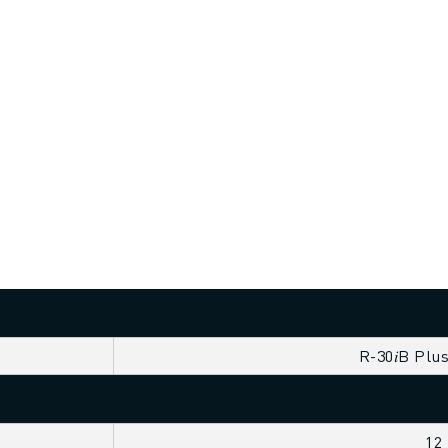
R-30𝑖B Plu
12