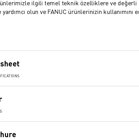
ürünlerimizle ilgili temel teknik özelliklere ve değerli
ze yardımcı olun ve FANUC ürünlerinizin kullanımını e
asheet
FICATIONS
r
TS
chure