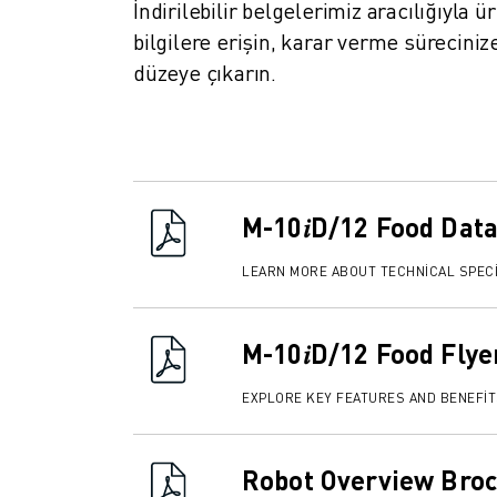
İndirilebilir belgelerimiz aracılığıyla 
FANUC AKADEMI
bilgilere erişin, karar verme sürecini
ENDÜSTRILER IÇIN ÇÖZÜMLER
EĞITIM IÇIN ÇÖZÜMLER
düzeye çıkarın.
WORLDSKILLS & GENÇ YETENEKLER
HABERLER & MEDYA
HABERLER & MEDYA
ETKINLIKLER
EĞITIM ETKINLIKLERI
M-10𝑖D/12 Food Dat
FANUC HAKKINDA
FANUC HAKKINDA
LEARN MORE ABOUT TECHNICAL SPECI
AVRUPA'DA FANUC
LOKASYONLARIMIZ
M-10𝑖D/12 Food Flye
SÜRDÜRÜLEBILIRLIK
KARIYER
EXPLORE KEY FEATURES AND BENEFI
FANUC ILE GELECEĞINIZI ŞEKILLENDIRIN
BIZE KATILIN » KARIYER PORTALI
İLETIŞIM
Robot Overview Bro