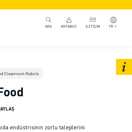
MYFANUC
İLETIŞIM
TR
ARA
nd Cleanroom Robots
 Food
PAYLAŞ
ıda endüstrisinin zorlu taleplerini