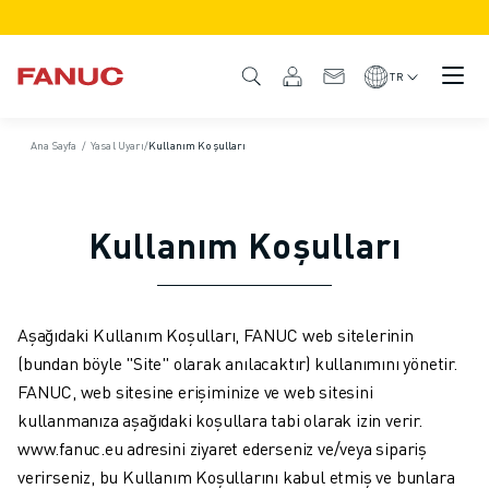
ÜRÜNLER
ÜRÜNE GENEL BAKIŞ
TR
CNC VE SÜRÜCÜLER
CNC BULUCU
Ana Sayfa
/
Yasal Uyarı
/
Kullanım Koşulları
CNC SISTEMLERI
SÜRÜCÜLER
I/O SISTEMI
Kullanım Koşulları
CNC FONKSIYONLARI/SEÇENEKLERI
ÖZELLEŞTIRME
SİMÜLASYON - DIJITAL İKIZ ÇÖZÜMLERI
CNC SÜRDÜRÜLEBILIRLIK
Aşağıdaki Kullanım Koşulları, FANUC web sitelerinin
EĞITIM AMAÇLI CNC ÜRÜNLERI
(bundan böyle "Site" olarak anılacaktır) kullanımını yönetir.
RETROFIT ÇÖZÜMLERI
FANUC, web sitesine erişiminize ve web sitesini
GELIŞMIŞ CNC MODELLERI
kullanmanıza aşağıdaki koşullara tabi olarak izin verir.
ROBOTLAR
www.fanuc.eu adresini ziyaret ederseniz ve/veya sipariş
ROBOT BULUCU
verirseniz, bu Kullanım Koşullarını kabul etmiş ve bunlara