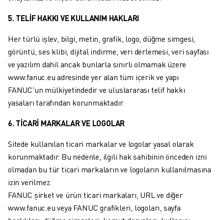
ELEKTRIKLI ARAÇLAR
5. TELİF HAKKI VE KULLANIM HAKLARI
ELEKTRONIK
YIYECEK VE IÇECEK
Her türlü işlev, bilgi, metin, grafik, logo, düğme simgesi,
MEDIKAL
görüntü, ses klibi, dijital indirme, veri derlemesi, veri sayfası
PLASTIK
ve yazılım dahil ancak bunlarla sınırlı olmamak üzere
DEPOLAMA, LOJISTIK, SEVKIYAT
www.fanuc.eu adresinde yer alan tüm içerik ve yapı
UYGULAMALAR
FANUC'un mülkiyetindedir ve uluslararası telif hakkı
TÜM UYGULAMALAR
yasaları tarafından korunmaktadır.
5 EKSEN IŞLEME
6. TİCARİ MARKALAR VE LOGOLAR
ARK KAYNAĞI
BIRLEŞTIRME
Sitede kullanılan ticari markalar ve logolar yasal olarak
CNC TAŞLAMA
korunmaktadır. Bu nedenle, ilgili hak sahibinin önceden izni
CNC FREZELEME
olmadan bu tür ticari markaların ve logoların kullanılmasına
CNC TORNA
izin verilmez.
YÜKSEK HIZLI DELME VE KILAVUZ ÇEKME
FANUC şirket ve ürün ticari markaları, URL ve diğer
ENJEKSIYON
www.fanuc.eu veya FANUC grafikleri, logoları, sayfa
MAKINE BESLEME