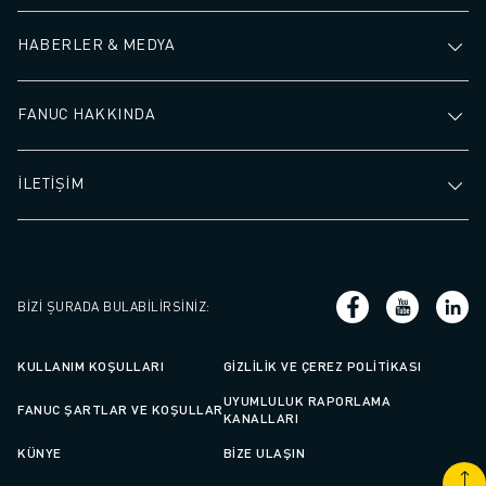
HABERLER & MEDYA
FANUC HAKKINDA
İLETİŞİM
BIZI ŞURADA BULABILIRSINIZ
:
KULLANIM KOŞULLARI
GIZLILIK VE ÇEREZ POLITIKASI
UYUMLULUK RAPORLAMA
FANUC ŞARTLAR VE KOŞULLAR
KANALLARI
KÜNYE
BIZE ULAŞIN