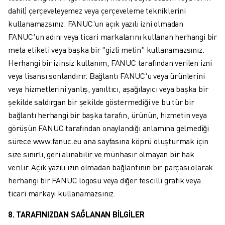
İLETIŞIM
dahil) çerçeveleyemez veya çerçeveleme tekniklerini
LOKASYONLAR
kullanamazsınız. FANUC'un açık yazılı izni olmadan
KÜNYE
FANUC'un adını veya ticari markalarını kullanan herhangi bir
meta etiketi veya başka bir "gizli metin" kullanamazsınız.
Herhangi bir izinsiz kullanım, FANUC tarafından verilen izni
veya lisansı sonlandırır. Bağlantı FANUC'u veya ürünlerini
veya hizmetlerini yanlış, yanıltıcı, aşağılayıcı veya başka bir
şekilde saldırgan bir şekilde göstermediği ve bu tür bir
bağlantı herhangi bir başka tarafın, ürünün, hizmetin veya
görüşün FANUC tarafından onaylandığı anlamına gelmediği
sürece www.fanuc.eu ana sayfasına köprü oluşturmak için
size sınırlı, geri alınabilir ve münhasır olmayan bir hak
verilir. Açık yazılı izin olmadan bağlantının bir parçası olarak
herhangi bir FANUC logosu veya diğer tescilli grafik veya
ticari markayı kullanamazsınız.
8. TARAFINIZDAN SAĞLANAN BİLGİLER