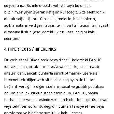
ROBOSHOT ÖNLEYICI BAKIM
ediyorsunuz. Sizinle e-posta yoluyla veya bu sitede
ROBOSHOT TOPLAM SAHIP OLMA MALIYETI
bildirimler yayınlayarak iletişim kuracağız. Size elektronik
TEL EROZYON MAKINELERI
olarak sağladığımız tüm sözleşmelerin, bildirimlerin,
ROBOCUT TEL EROZYON MAKINELERI
açıklamaların ve diğer iletişimlerin, bu tür iletişimlerin yazılı
ROBOCUT DONANIM
olmasına ilişkin yasal gereklilikleri karşıladığını kabul
ROBOCUT YAZILIMI
edersiniz.
ROBOCUT ÖNLEYICI BAKIM
ROBOCUT SÜRDÜRÜLEBILIRLIK
4. HİPERTEXTS / HİPERLINKS
IIOT ÇÖZÜMLERI
Bu web sitesi, ülkenizdeki veya diğer ülkelerdeki FANUC
AKILLI FABRIKA ÇÖZÜMLERI
iştiraklerinin, ortaklarının ve/veya tedarikçilerinin web
ÜRETIM VERIMLILIĞINI ARTIRMAK IÇIN AKILLI FABRIKA ÇÖZÜMLERI (
siteleri dahil ancak bunlarla sınırlı olmamak üzere sizi
ÜRÜN KAYDI » FANUC PORTAL
İnternet'teki diğer web sitelerine bağlayabilir. Lütfen
VAKA ÇALIŞMALARI
bağlantı verdiğiniz diğer sitelerin yasal ve gizlilik politikası
ÇÖZÜMLER
bölümlerini okuduğunuzdan emin olun. FANUC, başka
ENDÜSTRILER
herhangi bir web sitesinde yer alan hiçbir bilgi, görüş, beyan
TÜM SEKTÖRLER
veya tekliften sorumlu değildir, bunları tavsiye etmez veya
HAVACILIK
onaylamaz ve hiçbir sorumluluk kabul etmez.
OTOMOTIV