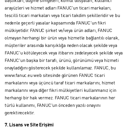
başlıkları, düğme simgeleri, komut dosyaları, kullanıcı
MALZEME TAŞIMA
arayüzleri ve hizmet adları FANUC'un ticari markaları,
BOYAMA
tescilli ticari markaları veya ticari takdim şekilleridir ve bu
PALETLEME
nedenle geçerli yasalar kapsamında FANUC'un fikri
PUNTA KAYNAĞI
mülkiyetidir. FANUC şirket ve/veya ürün adları, FANUC
GÖRSEL DENETIM
olmayan herhangi bir ürün veya hizmetle bağlantılı olarak,
TEL EROZYON
müşteriler arasında karışıklığa neden olacak şekilde veya
VAKA ÇALIŞMALARI
FANUC'u kötüleyecek veya itibarını zedeleyecek şekilde veya
MÜŞTERI HIZMETLERI
FANUC'un başka bir tarafı, ürünü, görünümü veya hizmeti
MÜŞTERI HIZMETLERI
onayladığını gösterecek şekilde kullanılamaz. FANUC, bu
FANUC PLANS
www.fanuc.eu web sitesinde görünen FANUC ticari
SAHA VE BAKIM
markalarını veya üçüncü taraf ticari markalarını, hizmet
UZAKTAN TEKNIK DESTEK
markalarını veya diğer fikri mülkiyetleri kullanmanız için
YEDEK PARÇALAR
herhangi bir hak vermez. FANUC ticari markalarının her
YENILEME
türlü kullanımı, FANUC'un önceden yazılı onayını
DIJITAL SERVIS ARAÇLARI
gerektirecektir.
İNDIRME MERKEZI » MYFANUC
EĞITIM VE ÖĞRETIM
7. Lisans ve Site Erişimi