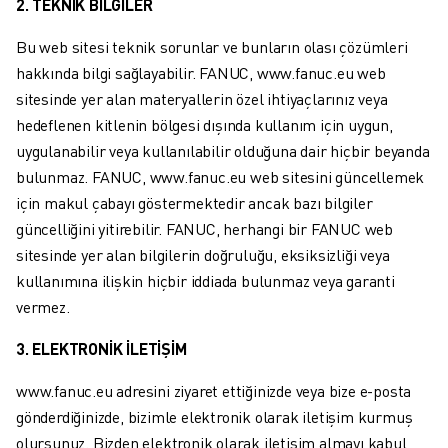
2. TEKNİK BİLGİLER
SCARA ROBOTLARI
KOMPAKT CNC İŞLEME MERKEZLERI
Bu web sitesi teknik sorunlar ve bunların olası çözümleri
ROBODRILL BULUCU
hakkında bilgi sağlayabilir. FANUC, www.fanuc.eu web
ROBODRILL KOMPAKT DIK İŞLEME MERKEZLERI
sitesinde yer alan materyallerin özel ihtiyaçlarınız veya
ROBODRILL DONANIM
hedeflenen kitlenin bölgesi dışında kullanım için uygun,
ROBODRILL YAZILIMI
uygulanabilir veya kullanılabilir olduğuna dair hiçbir beyanda
ROBODRILL ÖNLEYICI BAKIM
bulunmaz. FANUC, www.fanuc.eu web sitesini güncellemek
ROBODRILL SÜRDÜRÜLEBILIRLIK
için makul çabayı göstermektedir ancak bazı bilgiler
ROBODRILL ROBOT PAKETI
güncelliğini yitirebilir. FANUC, herhangi bir FANUC web
ROBODRILL EĞITIM PAKETI
sitesinde yer alan bilgilerin doğruluğu, eksiksizliği veya
ELEKTRIKLI PLASTIK ENJEKSIYON MAKINELERI
kullanımına ilişkin hiçbir iddiada bulunmaz veya garanti
ROBOSHOT BULUCU
vermez.
ROBOSHOT ELEKTRIKLI PLASTIK ENJEKSIYON MAKINELERI
ROBOSHOT DONANIM
3. ELEKTRONİK İLETİŞİM
ROBOSHOT YAZILIM
www.fanuc.eu adresini ziyaret ettiğinizde veya bize e-posta
ROBOSHOT SÜRDÜRÜLEBİLİRLİK
gönderdiğinizde, bizimle elektronik olarak iletişim kurmuş
ROBOSHOT ROBOT PAKETI
olursunuz. Bizden elektronik olarak iletişim almayı kabul