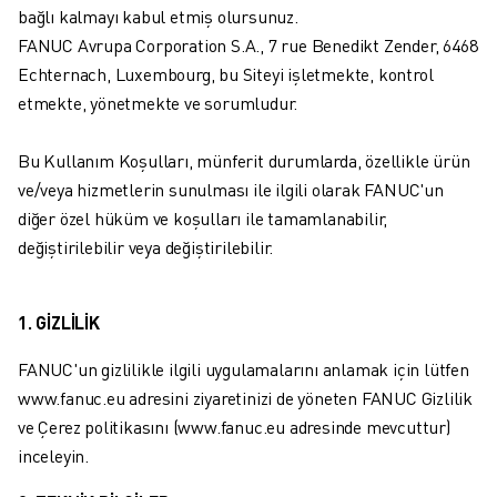
ENDÜSTRIYEL ROBOTLAR
bağlı kalmayı kabul etmiş olursunuz.
İŞBIRLIKÇI ROBOTLAR
FANUC Avrupa Corporation S.A., 7 rue Benedikt Zender, 6468
ROBOT YELPAZESI
Echternach, Luxembourg, bu Siteyi işletmekte, kontrol
ROBOT KONTROLÖRLERI
etmekte, yönetmekte ve sorumludur.
ROBOT AKSESUARLARI
ROBOT YAZILIMI
Bu Kullanım Koşulları, münferit durumlarda, özellikle ürün
SIMÜLASYON YAZILIMI
ve/veya hizmetlerin sunulması ile ilgili olarak FANUC'un
EĞITIM AMAÇLI ROBOTIK ÜRÜNLERI
diğer özel hüküm ve koşulları ile tamamlanabilir,
ROBOT OTOMASYONU
değiştirilebilir veya değiştirilebilir.
ARK KAYNAK ROBOTLARI
EKLEMLI ROBOTLAR
1. GİZLİLİK
ARC MATE SERISI
M-900 SERISI
FANUC'un gizlilikle ilgili uygulamalarını anlamak için lütfen
DELTA ROBOTLAR
www.fanuc.eu adresini ziyaretinizi de yöneten FANUC Gizlilik
GIDA VE TEMIZ ODA ROBOTLARI
ve Çerez politikasını (www.fanuc.eu adresinde mevcuttur)
BOYA ROBOTLARI
inceleyin.
PALETLEME ROBOTLARI