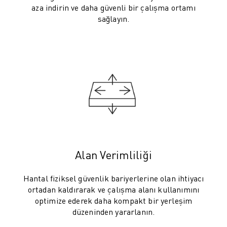
ROBOSHOT ÖNLEYICI BAKIM
aza indirin ve daha güvenli bir çalışma ortamı
ROBOSHOT TOPLAM SAHIP OLMA MALIYETI
sağlayın.
TEL EROZYON MAKINELERI
ROBOCUT TEL EROZYON MAKINELERI
ROBOCUT DONANIM
ROBOCUT YAZILIMI
ROBOCUT ÖNLEYICI BAKIM
ROBOCUT SÜRDÜRÜLEBILIRLIK
IIOT ÇÖZÜMLERI
AKILLI FABRIKA ÇÖZÜMLERI
ÜRETIM VERIMLILIĞINI ARTIRMAK IÇIN AKILLI FABRIKA ÇÖZÜMLERI (
ÜRÜN KAYDI » FANUC PORTAL
Alan Verimliliği
VAKA ÇALIŞMALARI
ÇÖZÜMLER
Hantal fiziksel güvenlik bariyerlerine olan ihtiyacı
ENDÜSTRILER
ortadan kaldırarak ve çalışma alanı kullanımını
TÜM SEKTÖRLER
optimize ederek daha kompakt bir yerleşim
düzeninden yararlanın.
HAVACILIK
OTOMOTIV