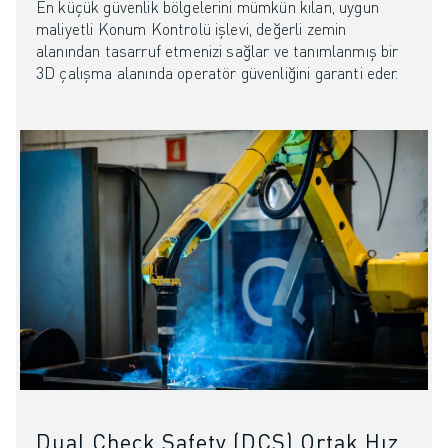
En küçük güvenlik bölgelerini mümkün kılan, uygun
FANUC AKADEMI
maliyetli Konum Kontrolü işlevi, değerli zemin
ENDÜSTRILER IÇIN ÇÖZÜMLER
alanından tasarruf etmenizi sağlar ve tanımlanmış bir
EĞITIM IÇIN ÇÖZÜMLER
3D çalışma alanında operatör güvenliğini garanti eder.
WORLDSKILLS & GENÇ YETENEKLER
HABERLER & MEDYA
HABERLER & MEDYA
ETKINLIKLER
EĞITIM ETKINLIKLERI
FANUC HAKKINDA
FANUC HAKKINDA
AVRUPA'DA FANUC
LOKASYONLARIMIZ
SÜRDÜRÜLEBILIRLIK
KARIYER
FANUC ILE GELECEĞINIZI ŞEKILLENDIRIN
BIZE KATILIN » KARIYER PORTALI
İLETIŞIM
Dual Check Safety (DCS) Ortak Hız