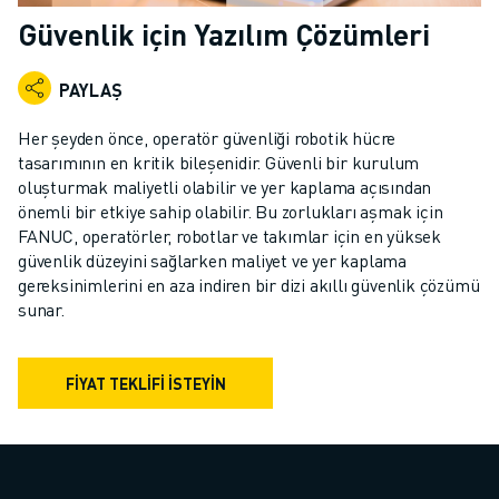
ENDÜSTRIYEL ROBOTLAR
Güvenlik için Yazılım Çözümleri
İŞBIRLIKÇI ROBOTLAR
ROBOT YELPAZESI
PAYLAŞ
ROBOT KONTROLÖRLERI
ROBOT AKSESUARLARI
Her şeyden önce, operatör güvenliği robotik hücre
ROBOT YAZILIMI
tasarımının en kritik bileşenidir. Güvenli bir kurulum
oluşturmak maliyetli olabilir ve yer kaplama açısından
SIMÜLASYON YAZILIMI
önemli bir etkiye sahip olabilir. Bu zorlukları aşmak için
EĞITIM AMAÇLI ROBOTIK ÜRÜNLERI
FANUC, operatörler, robotlar ve takımlar için en yüksek
ROBOT OTOMASYONU
güvenlik düzeyini sağlarken maliyet ve yer kaplama
ARK KAYNAK ROBOTLARI
gereksinimlerini en aza indiren bir dizi akıllı güvenlik çözümü
EKLEMLI ROBOTLAR
sunar.
ARC MATE SERISI
M-900 SERISI
FIYAT TEKLIFI ISTEYIN
DELTA ROBOTLAR
GIDA VE TEMIZ ODA ROBOTLARI
BOYA ROBOTLARI
PALETLEME ROBOTLARI