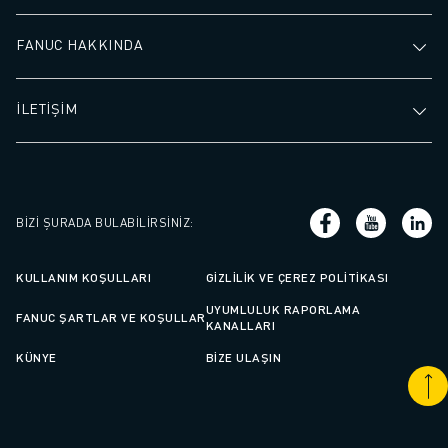
FANUC HAKKINDA
İLETİŞİM
BIZI ŞURADA BULABILIRSINIZ
:
KULLANIM KOŞULLARI
GIZLILIK VE ÇEREZ POLITIKASI
UYUMLULUK RAPORLAMA
FANUC ŞARTLAR VE KOŞULLAR
KANALLARI
KÜNYE
BIZE ULAŞIN