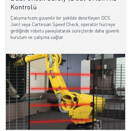
İLETIŞIM
Kontrolü
LOKASYONLAR
KÜNYE
Çalışma hızını güvenilir bir şekilde denetleyen DCS
Joint veya Cartesian Speed Check, operatör hücreye
girdiğinde robotu yavaşlatarak süreçlerde daha güvenli
kurulum ve çalışma sağlar.