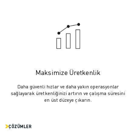
ELEKTRIKLI ARAÇLAR
ELEKTRONIK
YIYECEK VE IÇECEK
MEDIKAL
PLASTIK
DEPOLAMA, LOJISTIK, SEVKIYAT
UYGULAMALAR
TÜM UYGULAMALAR
5 EKSEN IŞLEME
Maksimize Üretkenlik
ARK KAYNAĞI
BIRLEŞTIRME
Daha güvenli hızlar ve daha yakın operasyonlar
sağlayarak üretkenliğinizi artırın ve çalışma süresini
CNC TAŞLAMA
en üst düzeye çıkarın.
CNC FREZELEME
CNC TORNA
YÜKSEK HIZLI DELME VE KILAVUZ ÇEKME
ENJEKSIYON
ÇÖZÜMLER
MAKINE BESLEME