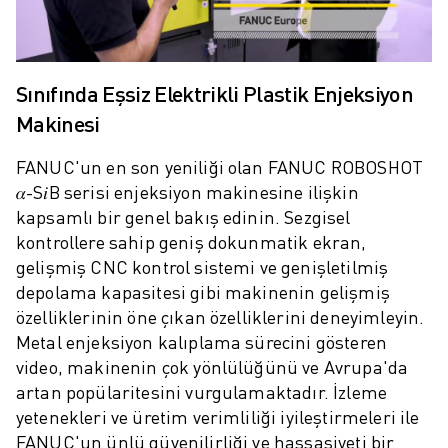
ROBOSHOT ÖNLEYICI BAKIM
ROBOSHOT TOPLAM SAHIP OLMA MALIYETI
TEL EROZYON MAKINELERI
ROBOCUT TEL EROZYON MAKINELERI
Sınıfında Eşsiz Elektrikli Plastik Enjeksiyon
ROBOCUT DONANIM
Makinesi
ROBOCUT YAZILIMI
ROBOCUT ÖNLEYICI BAKIM
FANUC'un en son yeniliği olan FANUC ROBOSHOT
ROBOCUT SÜRDÜRÜLEBILIRLIK
𝛼-S𝑖B serisi enjeksiyon makinesine ilişkin
IIOT ÇÖZÜMLERI
kapsamlı bir genel bakış edinin. Sezgisel
AKILLI FABRIKA ÇÖZÜMLERI
kontrollere sahip geniş dokunmatik ekran,
ÜRETIM VERIMLILIĞINI ARTIRMAK IÇIN AKILLI FABRIKA ÇÖZÜMLERI (
gelişmiş CNC kontrol sistemi ve genişletilmiş
ÜRÜN KAYDI » FANUC PORTAL
depolama kapasitesi gibi makinenin gelişmiş
VAKA ÇALIŞMALARI
özelliklerinin öne çıkan özelliklerini deneyimleyin.
ÇÖZÜMLER
Metal enjeksiyon kalıplama sürecini gösteren
ENDÜSTRILER
video, makinenin çok yönlülüğünü ve Avrupa'da
artan popülaritesini vurgulamaktadır. İzleme
TÜM SEKTÖRLER
yetenekleri ve üretim verimliliği iyileştirmeleri ile
HAVACILIK
FANUC'un ünlü güvenilirliği ve hassasiyeti bir
OTOMOTIV