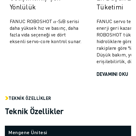
MALZEME TAŞIMA
Yönlülük
Tüketimi
BOYAMA
PALETLEME
FANUC ROBOSHOT 𝛼-S𝑖B serisi
FANUC servo tekno
daha yüksek hız ve basınç, daha
enerji geri kazan
PUNTA KAYNAĞI
fazla vida seçeneği ve dört
ROBOSHOT tüketi
GÖRSEL DENETIM
eksenli servo-core kontrol sunar.
hidroliklere göre
TEL EROZYON
rakiplere göre %10
VAKA ÇALIŞMALARI
Düşük bakım, yü
MÜŞTERI HIZMETLERI
erişilebilirlik, dü
MÜŞTERI HIZMETLERI
DEVAMINI OKU
FANUC PLANS
SAHA VE BAKIM
UZAKTAN TEKNIK DESTEK
TEKNIK ÖZELLIKLER
YEDEK PARÇALAR
YENILEME
Teknik Özellikler
DIJITAL SERVIS ARAÇLARI
İNDIRME MERKEZI » MYFANUC
EĞITIM VE ÖĞRETIM
Mengene Ünitesi