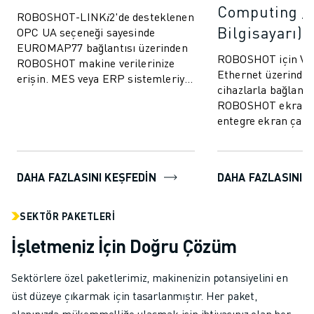
Computing / 
ROBOSHOT-LINK𝑖2'de desteklenen
Bilgisayarı)
OPC UA seçeneği sayesinde
EUROMAP77 bağlantısı üzerinden
ROBOSHOT için VNC
ROBOSHOT makine verilerinize
Ethernet üzerinden
erişin. MES veya ERP sistemleriyle
cihazlarla bağlantı
kalite izleme verilerinin ve
ROBOSHOT ekran 
kalıplama parame...
entegre ekran çalı
kolaylaştırın.
DAHA FAZLASINI KEŞFEDIN
DAHA FAZLASINI 
SEKTÖR PAKETLERI
İşletmeniz İçin Doğru Çözüm
Sektörlere özel paketlerimiz, makinenizin potansiyelini en
üst düzeye çıkarmak için tasarlanmıştır. Her paket,
alanınızda mükemmelliğe ulaşmak için ihtiyacınız olan her