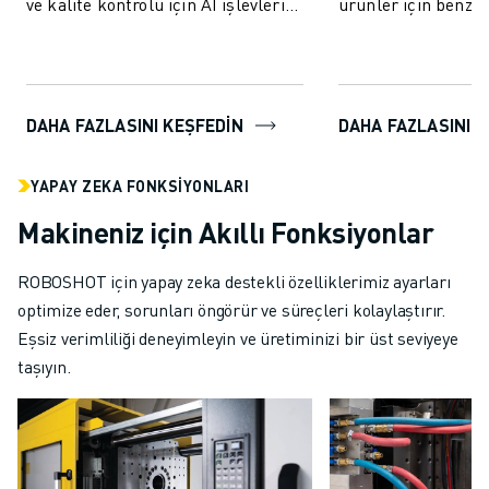
ve kalite kontrolü için AI işlevleri
ürünler için benzer
içerir.
ve verimlilik sunar
paket, LSR'ye özel v
DAHA FAZLASINI KEŞFEDIN
DAHA FAZLASINI 
YAPAY ZEKA FONKSIYONLARI
Makineniz için Akıllı Fonksiyonlar
ROBOSHOT için yapay zeka destekli özelliklerimiz ayarları
optimize eder, sorunları öngörür ve süreçleri kolaylaştırır.
Eşsiz verimliliği deneyimleyin ve üretiminizi bir üst seviyeye
taşıyın.