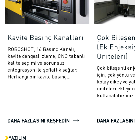
Kavite Basınç Kanalları
Çok Bileşenl
(Ek Enjeksiy
ROBOSHOT, 16 Basınç Kanalı,
Üniteleri)
kavite dengesi izleme, CNC tabanlı
kalite seçimi ve sorunsuz
Çok bileşenli enje
entegrasyon ile şeffaflık sağlar.
için, çok yönlü ve 
Herhangi bir kavite basınç
kolay dikey ve yata
sistemiyle iletişim kurun ve
üniteleri ekleyer
bağlanın.
kullanabilirsiniz. 
kalıplama tekniği, 
bileşen...
DAHA FAZLASINI KEŞFEDIN
DAHA FAZLASINI K
YAZILIM