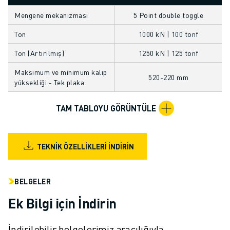
FANUC AKADEMI
Mengene mekanizması
5 Point double toggle
ENDÜSTRILER IÇIN ÇÖZÜMLER
EĞITIM IÇIN ÇÖZÜMLER
Ton
1000 kN | 100 tonf
WORLDSKILLS & GENÇ YETENEKLER
Ton (Artırılmış)
1250 kN | 125 tonf
HABERLER & MEDYA
HABERLER & MEDYA
Maksimum ve minimum kalıp
520-220 mm
yüksekliği - Tek plaka
ETKINLIKLER
EĞITIM ETKINLIKLERI
TAM TABLOYU GÖRÜNTÜLE
FANUC HAKKINDA
FANUC HAKKINDA
AVRUPA'DA FANUC
TEKNIK ÖZELLIKLERI İNDIRIN
LOKASYONLARIMIZ
SÜRDÜRÜLEBILIRLIK
KARIYER
BELGELER
FANUC ILE GELECEĞINIZI ŞEKILLENDIRIN
Ek Bilgi için İndirin
BIZE KATILIN » KARIYER PORTALI
İLETIŞIM
İndirilebilir belgelerimiz aracılığıyla