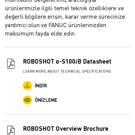
İLETIŞIM
ürünlerimizle ilgili temel teknik özelliklere ve
LOKASYONLAR
değerli bilgilere erişin, karar verme sürecinize
KÜNYE
yardımcı olun ve FANUC ürünlerinizden
maksimum fayda elde edin.
ROBOSHOT α-S100𝑖B Datasheet
LEARN MORE ABOUT TECHNICAL SPECIFICATIONS
İNDIR
ÖNIZLEME
ROBOSHOT Overview Brochure