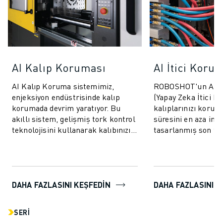
AI Kalıp Koruması
AI İtici Koru
AI Kalıp Koruma sistemimiz,
ROBOSHOT'un AI İt
enjeksiyon endüstrisinde kalıp
(Yapay Zeka İtici K
korumada devrim yaratıyor. Bu
kalıplarınızı korum
akıllı sistem, gelişmiş tork kontrol
süresini en aza ind
teknolojisini kullanarak kalıbınızı
tasarlanmış son tek
hem kapanma hem de açılma
sistemdir. Bu yenili
döngüleri...
ileri ve g...
DAHA FAZLASINI KEŞFEDİN
DAHA FAZLASINI K
SERI