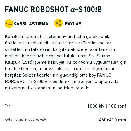
ENDÜSTRIYEL ROBOTLAR
FANUC ROBOSHOT 𝛼-S100𝑖B
İŞBIRLIKÇI ROBOTLAR
ROBOT YELPAZESI
KARŞILAŞTIRMA
PAYLAŞ
ROBOT KONTROLÖRLERI
ROBOT AKSESUARLARI
Konektör işletmeleri, otomotiv üreticileri, elektronik
ROBOT YAZILIMI
üreticileri, medikal cihaz üreticileri ve tüketim malları
şirketlerinin taleplerini karşılamak üzere tasarlanan bu
SIMÜLASYON YAZILIMI
makine, benzersiz bir çok yönlülük sunar. Sıvı Silikon
EĞITIM AMAÇLI ROBOTIK ÜRÜNLERI
Kauçuk (LSR) işleme kabiliyeti ile çok yönlü uygulamalar için
ROBOT OTOMASYONU
tercih edilen seçimdir ve çok çeşitli üretim ihtiyaçlarını
ARK KAYNAK ROBOTLARI
karşılar. Sektör liderlerinin güvendiği orta boy FANUC
EKLEMLI ROBOTLAR
ROBOSHOT 𝛼-S100𝑖B modelimiz, enjeksiyon kalıplamada
ARC MATE SERISI
mükemmellik standardını belirlemektedir.
M-900 SERISI
DELTA ROBOTLAR
1000 kN | 100 tonf
Ton
GIDA VE TEMIZ ODA ROBOTLARI
BOYA ROBOTLARI
460x410 mm
Kolon arası mesafe, HxV
PALETLEME ROBOTLARI