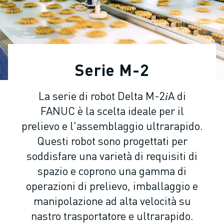
ROBOT INDUSTRIALI
GAMMA ROBOTICA
CONTROLLER PER ROBOT
ACCESSORI PER ROBOT
SOFTWARE ROBOTICO
Serie M-2
SOFTWARE DI SIMULAZIONE
PRODOTTI DI ROBOTICA PER EDUCATION
La serie di robot Delta M-2𝑖A di
AUTOMAZIONE ROBOTICA
FANUC è la scelta ideale per il
ROBOT DI SALDATURA AD ARCO
ROBOT ANTROPOMORFI
prelievo e l'assemblaggio ultrarapido.
SERIE ARC MATE
Questi robot sono progettati per
SERIE M-900
soddisfare una varietà di requisiti di
ROBOT DELTA
spazio e coprono una gamma di
ROBOT PER ALIMENTI E CAMERE BIANCHE
operazioni di prelievo, imballaggio e
ROBOT PER LA VERNICIATURA
manipolazione ad alta velocità su
ROBOT PER LA PALLETTIZZAZIONE
nastro trasportatore e ultrarapido.
ROBOT SCARA