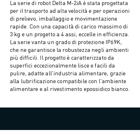
COSTO TOTALE DI PROPRIETÀ ROBOSHOT
La serie di robot Delta M-2𝑖A è stata progettata
MACCHINE PER ELETTROEROSIONE A FILO
per il trasporto ad alta velocità e per operazioni
ROBOCUT MACCHINE PER ELETTROEROSIONE A FILO
di prelievo, imballaggio e movimentazione
ROBOCUT HARDWARE
rapide. Con una capacità di carico massimo di
SOFTWARE ROBOCUT
3 kg e un progetto a 4 assi, eccelle in efficienza.
MANUTENZIONE PREVENTIVA DI ROBOCUT
La serie vanta un grado di protezione IP69K,
SOSTENIBILITÀ DI ROBOCUT
che ne garantisce la robustezza negli ambienti
più difficili. Il progetto è caratterizzato da
SOLUZIONI IIOT
superfici eccezionalmente lisce e facili da
SOLUZIONI PER FABBRICHE INTELLIGENTI
pulire, adatte all'industria alimentare, grazie
SOLUZIONI DI FABBRICA INTELLIGENTI PER AUMENTARE L'EFFICIEN
alla lubrificazione compatibile con l'ambiente
REGISTRAZIONE DEI PRODOTTI " PORTALE FANUC
alimentare e al rivestimento epossidico bianco.
CASI DI SUCCESSO
SOLUZIONI
SETTORI
TUTTI I SETTORI
AEROSPAZIALE
AUTOMOTIVE
VEICOLI ELETTRICI