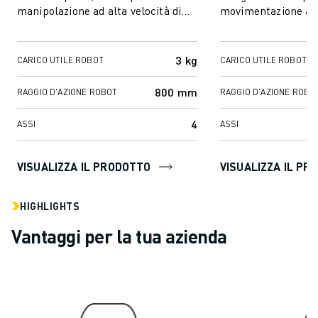
manipolazione ad alta velocità di
movimentazione ad a
VERNICIATURA
piccoli pezzi. La sua versatilità
piccoli pezzi. La su.
PALLETTIZZAZIONE
simile ...
SALDATURA A PUNTI
3 kg
CARICO UTILE ROBOT
CARICO UTILE ROBOT
ISPEZIONE VISIVA
ELETTROEROSIONE A FILO
800 mm
RAGGIO D'AZIONE ROBOT
RAGGIO D'AZIONE ROBO
CASI DI SUCCESSO
SERVIZIO CLIENTI
4
ASSI
ASSI
ASSISTENZA CLIENTI
FANUC PLANS
VISUALIZZA IL PRODOTTO
VISUALIZZA IL PR
ASSISTENZA SUL CAMPO E MANUTENZIONE
ASSISTENZA TECNICA REMOTA
HIGHLIGHTS
RICAMBI
Vantaggi per la tua azienda
RIGENERAZIONE
STRUMENTI DI SERVICE DIGITALI
E-STORE
CENTRO DOWNLOAD " MYFANUC
TRAINING & EDUCATION