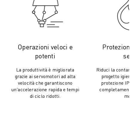
FANUC ACADEMY
SOLUZIONI PER L’INDUSTRIA
SOLUZIONI PER EDUCATION
WORLDSKILLS E GIOVANI TALENTI
NOTIZIE E MEDIA
NOTIZIE E MEDIA
Operazioni veloci e
Protezione
EVENTI
potenti
ser
GIORNATE PORTE APERTE
EVENTI FORMATIVI
La produttività è migliorata
Riduci la contam
INFORMAZIONI SU FANUC
grazie ai servomotori ad alta
progetto igienic
INFORMAZIONI SU FANUC
velocità che garantiscono
protezione IP69
FANUC IN EUROPA
un'accelerazione rapida e tempi
completamente 
di ciclo ridotti.
moll
LE NOSTRE SEDI
SOSTENIBILITÀ
CARRIERA
DAI FORMA AL TUO FUTURO CON FANUC
UNISCITI A NOI " CAREER PORTAL