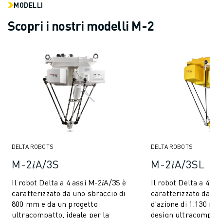
MODELLI
ELETTRONICA
Scopri i nostri modelli M-2
FOOD & BEVERAGE
MEDICALE
PLASTICA
MAGAZZINAGGIO, LOGISTICA, SPEDIZIONI E PACCHI
APPLICAZIONI
TUTTE LE APPLICAZIONI
MACCHINE A 5 ASSI
SALDATURA AD ARCO
ASSEMBLAGGIO
RETTIFICA CNC
DELTA ROBOTS
DELTA ROBOTS
FRESATURA CNC
M-2𝑖A/3S
M-2𝑖A/3SL
TORNITURA CNC
FORATURA E MASCHIATURA AD ALTA VELOCITÀ
Il robot Delta a 4 assi M-2𝑖A/3S è
Il robot Delta a 4 a
STAMPAGGIO A INIEZIONE
caratterizzato da uno sbraccio di
caratterizzato da u
ASSERVIMENTO MACCHINA
800 mm e da un progetto
d'azione di 1.130 m
MOVIMENTAZIONE DEI MATERIALI
ultracompatto, ideale per la
design ultracompatt