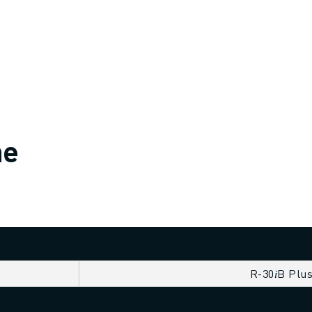
he
R-30𝑖B Plu