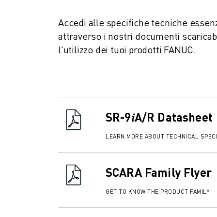
FANUC ACADEMY
SOLUZIONI PER L’INDUSTRIA
Accedi alle specifiche tecniche essenzi
SOLUZIONI PER EDUCATION
attraverso i nostri documenti scaricab
WORLDSKILLS E GIOVANI TALENTI
l'utilizzo dei tuoi prodotti FANUC.
NOTIZIE E MEDIA
NOTIZIE E MEDIA
EVENTI
GIORNATE PORTE APERTE
EVENTI FORMATIVI
SR-9𝑖A/R Datasheet
INFORMAZIONI SU FANUC
INFORMAZIONI SU FANUC
LEARN MORE ABOUT TECHNICAL SPECI
FANUC IN EUROPA
LE NOSTRE SEDI
SOSTENIBILITÀ
SCARA Family Flyer
CARRIERA
GET TO KNOW THE PRODUCT FAMILY
DAI FORMA AL TUO FUTURO CON FANUC
UNISCITI A NOI " CAREER PORTAL