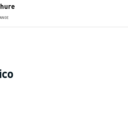
chure
RANGE
ico