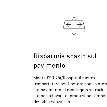
COSTO TOTALE DI PROPRIETÀ ROBOSHOT
MACCHINE PER ELETTROEROSIONE A FILO
ROBOCUT MACCHINE PER ELETTROEROSIONE A FILO
ROBOCUT HARDWARE
SOFTWARE ROBOCUT
MANUTENZIONE PREVENTIVA DI ROBOCUT
SOSTENIBILITÀ DI ROBOCUT
SOLUZIONI IIOT
SOLUZIONI PER FABBRICHE INTELLIGENTI
Risparmia spazio sul
SOLUZIONI DI FABBRICA INTELLIGENTI PER AUMENTARE L'EFFICIEN
REGISTRAZIONE DEI PRODOTTI " PORTALE FANUC
pavimento
CASI DI SUCCESSO
SOLUZIONI
Monta l'SR 9𝑖A/R sopra il nastro
SETTORI
trasportatore per liberare spazio prez
TUTTI I SETTORI
sul pavimento. Il montaggio su rack
AEROSPAZIALE
supporta layout di produzione compatt
AUTOMOTIVE
flessibili senza com
VEICOLI ELETTRICI