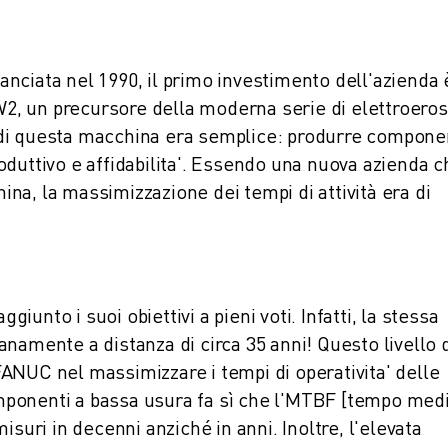
nciata nel 1990, il primo investimento dell'azienda 
, un precursore della moderna serie di elettroeros
di questa macchina era semplice: produrre compone
produttivo e affidabilita'. Essendo una nuova azienda c
a, la massimizzazione dei tempi di attività era di
unto i suoi obiettivi a pieni voti. Infatti, la stessa
namente a distanza di circa 35 anni! Questo livello 
i FANUC nel massimizzare i tempi di operativita' delle
componenti a bassa usura fa sì che l'MTBF [tempo medi
isuri in decenni anziché in anni. Inoltre, l'elevata