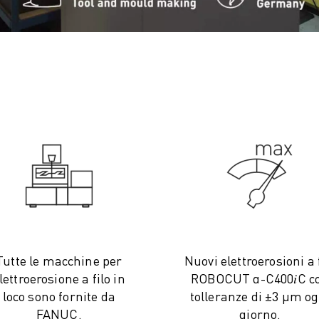
Tutte le macchine per
Nuovi elettroerosioni a 
lettroerosione a filo in
ROBOCUT α-C400𝑖C c
loco sono fornite da
tolleranze di ±3 µm og
FANUC.
giorno.