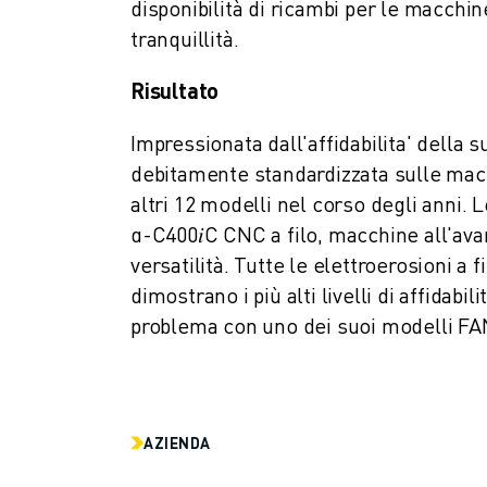
CONTATTACI
disponibilità di ricambi per le macchin
CONTATTI
tranquillità.
FILIALI
Risultato
NOTE LEGALI
Impressionata dall'affidabilita' dell
debitamente standardizzata sulle macc
altri 12 modelli nel corso degli ann
α-C400𝑖C CNC a filo, macchine all'ava
versatilità. Tutte le elettroerosioni 
dimostrano i più alti livelli di affidabil
problema con uno dei suoi modelli FANU
AZIENDA