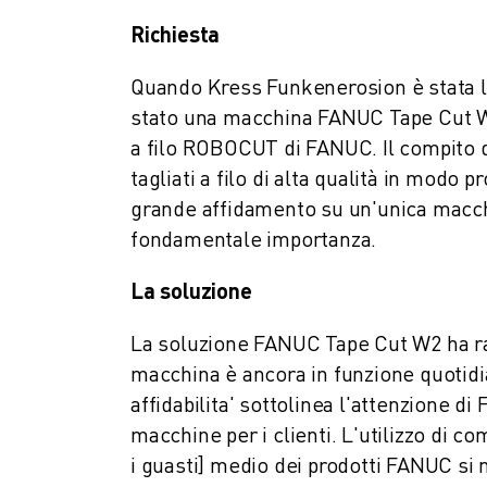
FANUC ACADEMY
Richiesta
SOLUZIONI PER L’INDUSTRIA
SOLUZIONI PER EDUCATION
Quando Kress Funkenerosion è stata la
WORLDSKILLS E GIOVANI TALENTI
stato una macchina FANUC Tape Cut W2
NOTIZIE E MEDIA
a filo ROBOCUT di FANUC. Il compito 
NOTIZIE E MEDIA
tagliati a filo di alta qualità in modo 
EVENTI
grande affidamento su un'unica macchin
GIORNATE PORTE APERTE
fondamentale importanza.
EVENTI FORMATIVI
INFORMAZIONI SU FANUC
La soluzione
INFORMAZIONI SU FANUC
FANUC IN EUROPA
La soluzione FANUC Tape Cut W2 ha raggi
LE NOSTRE SEDI
macchina è ancora in funzione quotidia
SOSTENIBILITÀ
affidabilita' sottolinea l'attenzione d
CARRIERA
macchine per i clienti. L'utilizzo di 
DAI FORMA AL TUO FUTURO CON FANUC
i guasti] medio dei prodotti FANUC si m
UNISCITI A NOI " CAREER PORTAL