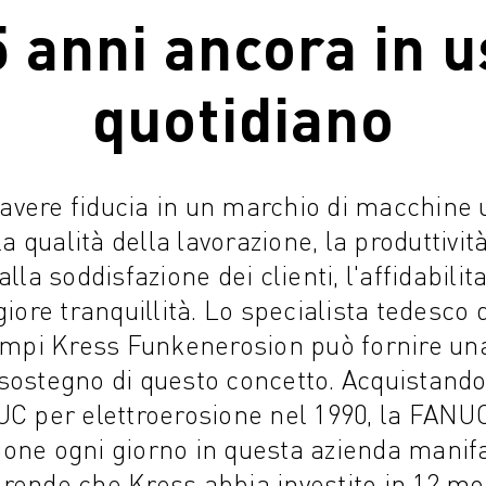
5 anni ancora in u
quotidiano
avere fiducia in un marchio di macchine 
a qualità della lavorazione, la produttività
la soddisfazione dei clienti, l'affidabilita
ore tranquillità. Lo specialista tedesco 
tampi Kress Funkenerosion può fornire u
 sostegno di questo concetto. Acquistando
 per elettroerosione nel 1990, la FANU
ione ogni giorno in questa azienda manif
prende che Kress abbia investito in 12 m