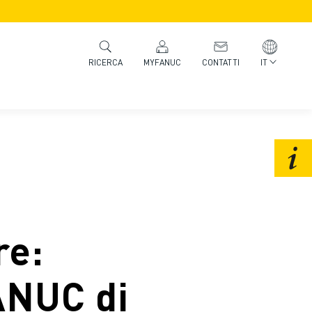
MYFANUC
CONTATTI
IT
RICERCA
re:
FANUC di