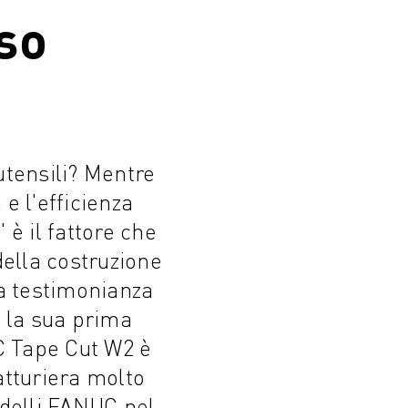
so
utensili? Mentre
 e l'efficienza
' è il fattore che
della costruzione
na testimonianza
 la sua prima
C Tape Cut W2 è
atturiera molto
odelli FANUC nel