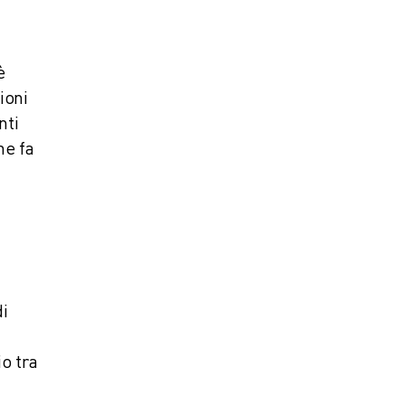
è
ioni
nti
he fa
di
o tra