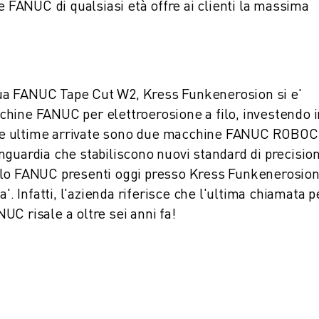
e FANUC di qualsiasi età offre ai clienti la massima
a sua FANUC Tape Cut W2, Kress Funkenerosion si e'
hine FANUC per elettroerosione a filo, investendo i
i. Le ultime arrivate sono due macchine FANUC ROBO
nguardia che stabiliscono nuovi standard di precisio
a filo FANUC presenti oggi presso Kress Funkenerosio
ita'. Infatti, l'azienda riferisce che l'ultima chiamata 
C risale a oltre sei anni fa!