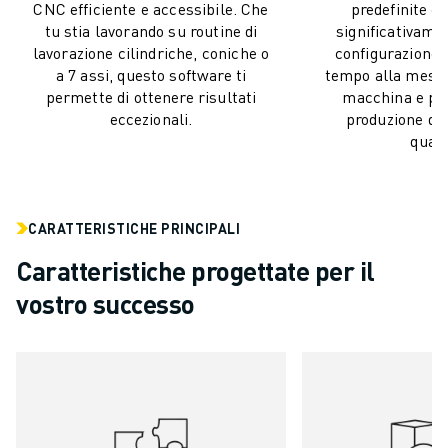
COSTO TOTALE DI PROPRIETÀ ROBOSHOT
CNC efficiente e accessibile. Che
predefinite c
MACCHINE PER ELETTROEROSIONE A FILO
tu stia lavorando su routine di
significativamen
lavorazione cilindriche, coniche o
configurazione
ROBOCUT MACCHINE PER ELETTROEROSIONE A FILO
a 7 assi, questo software ti
tempo alla messa
ROBOCUT HARDWARE
permette di ottenere risultati
macchina e pi
SOFTWARE ROBOCUT
eccezionali.
produzione di p
MANUTENZIONE PREVENTIVA DI ROBOCUT
quali
SOSTENIBILITÀ DI ROBOCUT
SOLUZIONI IIOT
SOLUZIONI PER FABBRICHE INTELLIGENTI
CARATTERISTICHE PRINCIPALI
SOLUZIONI DI FABBRICA INTELLIGENTI PER AUMENTARE L'EFFICIEN
REGISTRAZIONE DEI PRODOTTI " PORTALE FANUC
Caratteristiche progettate per il
CASI DI SUCCESSO
vostro successo
SOLUZIONI
SETTORI
TUTTI I SETTORI
AEROSPAZIALE
AUTOMOTIVE
VEICOLI ELETTRICI