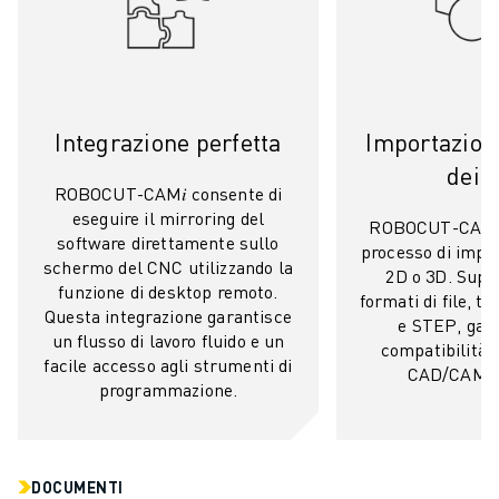
ELETTRONICA
FOOD & BEVERAGE
MEDICALE
PLASTICA
Integrazione perfetta
Importazione
MAGAZZINAGGIO, LOGISTICA, SPEDIZIONI E PACCHI
APPLICAZIONI
dei d
ROBOCUT-CAM𝑖 consente di
TUTTE LE APPLICAZIONI
eseguire il mirroring del
ROBOCUT-CAM𝑖 
MACCHINE A 5 ASSI
software direttamente sullo
processo di impor
SALDATURA AD ARCO
schermo del CNC utilizzando la
2D o 3D. Suppo
ASSEMBLAGGIO
funzione di desktop remoto.
formati di file, t
RETTIFICA CNC
Questa integrazione garantisce
e STEP, gar
un flusso di lavoro fluido e un
FRESATURA CNC
compatibilità c
facile accesso agli strumenti di
TORNITURA CNC
CAD/CAM es
programmazione.
FORATURA E MASCHIATURA AD ALTA VELOCITÀ
STAMPAGGIO A INIEZIONE
ASSERVIMENTO MACCHINA
MOVIMENTAZIONE DEI MATERIALI
DOCUMENTI