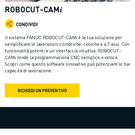
ROBOT INDUSTRIALI
ROBOCUT-CAM𝑖
GAMMA ROBOTICA
CONTROLLER PER ROBOT
CONDIVIDI
ACCESSORI PER ROBOT
SOFTWARE ROBOTICO
Il sistema FANUC ROBOCUT-CAM𝑖 è la tua soluzione per
SOFTWARE DI SIMULAZIONE
semplificare le lavorazioni cilindriche, coniche e a 7 assi. Con
funzionalità potenti e un’interfaccia intuitiva, ROBOCUT-
PRODOTTI DI ROBOTICA PER EDUCATION
CAM𝑖 rende la programmazione CNC semplice e veloce.
AUTOMAZIONE ROBOTICA
Scopri come questo software innovativo può potenziare le tue
ROBOT DI SALDATURA AD ARCO
capacità di lavorazione.
ROBOT ANTROPOMORFI
SERIE ARC MATE
SERIE M-900
RICHIEDI UN PREVENTIVO
ROBOT DELTA
ROBOT PER ALIMENTI E CAMERE BIANCHE
ROBOT PER LA VERNICIATURA
ROBOT PER LA PALLETTIZZAZIONE
ROBOT SCARA