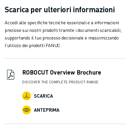
VERNICIATURA
Scarica per ulteriori informazioni
PALLETTIZZAZIONE
SALDATURA A PUNTI
Accedi alle specifiche tecniche essenziali e a informazioni
ISPEZIONE VISIVA
preziose sui nostri prodotti tramite i documenti scaricabili,
ELETTROEROSIONE A FILO
supportando il tuo processo decisionale e massimizzando
CASI DI SUCCESSO
l’utilizzo dei prodotti FANUC.
SERVIZIO CLIENTI
ASSISTENZA CLIENTI
FANUC PLANS
ROBOCUT Overview Brochure
ASSISTENZA SUL CAMPO E MANUTENZIONE
ASSISTENZA TECNICA REMOTA
DISCOVER THE COMPLETE PRODUCT RANGE
RICAMBI
SCARICA
RIGENERAZIONE
STRUMENTI DI SERVICE DIGITALI
ANTEPRIMA
E-STORE
CENTRO DOWNLOAD " MYFANUC
TRAINING & EDUCATION