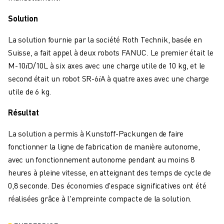
FANUC ACADEMY
SOLUTIONS POUR LES INDUSTRIES
Solution
SOLUTIONS POUR L'ÉDUCATION
La solution fournie par la société Roth Technik, basée en
WORLDSKILLS ET JEUNES TALENTS
Suisse, a fait appel à deux robots FANUC. Le premier était le
ÉVÉNEMENTS ÉDUCATIFS
M-10𝑖D/10L à six axes avec une charge utile de 10 kg, et le
ACTUALITÉS ET MÉDIAS
second était un robot SR-6𝑖A à quatre axes avec une charge
ACTUALITÉS ET MÉDIAS
utile de 6 kg.
EVÉNEMENTS
ÉVÉNEMENTS ÉDUCATIFS
Résultat
A PROPOS DE FANUC
La solution a permis à Kunstoff-Packungen de faire
A PROPOS DE FANUC
fonctionner la ligne de fabrication de manière autonome,
FANUC EN EUROPE
avec un fonctionnement autonome pendant au moins 8
NOS SITES
heures à pleine vitesse, en atteignant des temps de cycle de
DÉVELOPPEMENT DURABLE
0,8 seconde. Des économies d'espace significatives ont été
CARRIÈRE
réalisées grâce à l'empreinte compacte de la solution.
FAÇONNEZ VOTRE AVENIR AVEC FANUC
REJOIGNEZ-NOUS