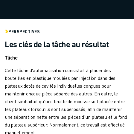
MANUTENTION
PEINTURE
PALETTISATION
SOUDAGE PAR POINTS
PERSPECTIVES
INSPECTION DE LA VISION
Les clés de la tâche au résultat
DÉCOUPAGE PAR FIL EDM
TÉMOIGNAGES
Tâche
SERVICE CLIENTÈLE
SERVICE CLIENTÈLE
Cette tâche d'automatisation consistait à placer des
FANUC PLANS
bouteilles en plastique moulées par injection dans des
TERRAIN ET MAINTENANCE
plateaux dotés de cavités individuelles conçues pour
SUPPORT TECHNIQUE À DISTANCE
maintenir chaque pièce séparée des autres. En outre, le
PIÈCES DE RECHANGE
client souhaitait qu'une feuille de mousse soit placée entre
REMISE À NEUF
les plateaux lorsqu'ils sont superposés, afin de maintenir
OUTILS DE SERVICE NUMÉRIQUE
une séparation nette entre les pièces d'un plateau et le fond
CENTRE DE TÉLÉCHARGEMENT " MYFANUC
du plateau supérieur. Normalement, ce travail est effectué
FORMATION ET ÉDUCATION
manuellement.