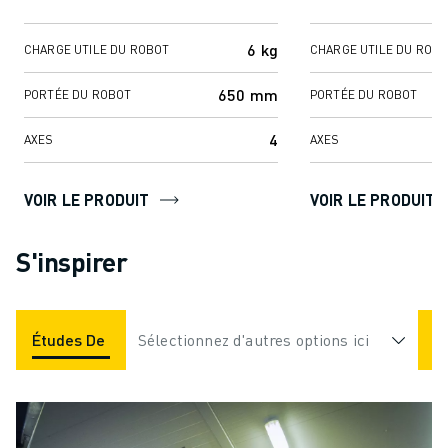
charge utile allant jusqu'à 6 kg.
précision inégalées
D'un encombrement ...
et son ...
6 kg
CHARGE UTILE DU ROBOT
CHARGE UTILE DU ROB
650 mm
PORTÉE DU ROBOT
PORTÉE DU ROBOT
4
AXES
AXES
VOIR LE PRODUIT
VOIR LE PRODUIT
S'inspirer
Études De Cas
Sélectionnez d'autres options ici
Applications
Industries