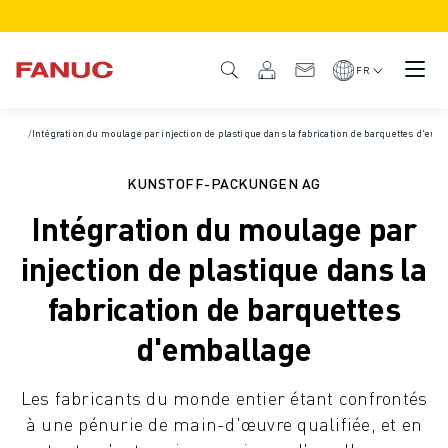
PRODUITS
APERÇU DU PRODUIT
FR
CNC ET SERVOMOTEURS
RECHERCHE DE CNC
Accueil
/
Intégration du moulage par injection de plastique dans la fabrication de barquettes d'emb
/
Études de cas
SYSTÈMES CNC
ENTRAÎNEMENTS
KUNSTOFF-PACKUNGEN AG
SYSTÈME D'E/S
Intégration du moulage par
FONCTIONS/OPTIONS DE LA CNC
PERSONNALISATION
injection de plastique dans la
SIMULATION - DIGITAL TWIN SOLUTIONS
fabrication de barquettes
DURABILITÉ DE LA CNC
PRODUITS ÉDUCATIFS CNC
d'emballage
SOLUTIONS DE RETROFIT
MODÈLES CNC AVANCÉS
Les fabricants du monde entier étant confrontés
ROBOTS
à une pénurie de main-d'œuvre qualifiée, et en
RECHERCHE DE ROBOTS