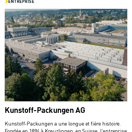
CONTACT
ENTREPRISE
CONTACT
LOCALISATION DES SITES
IMPRESSION
Kunstoff-Packungen AG
Kunstoff-Packungen a une longue et fière histoire. 
Fondée en 1894 à Kreuzlingen, en Suisse, l'entreprise 