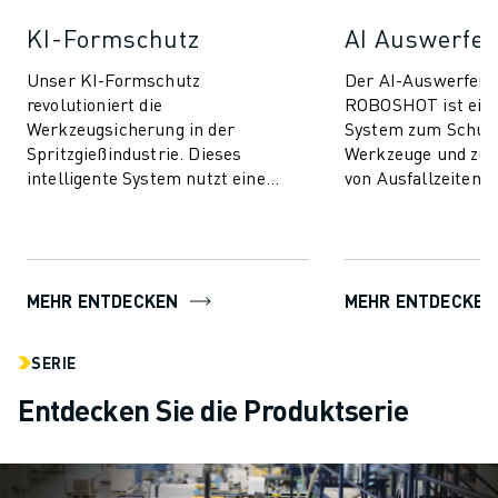
KI-Formschutz
AI Auswerfer
Unser KI-Formschutz
Der AI-Auswerfers
revolutioniert die
ROBOSHOT ist ein
Werkzeugsicherung in der
System zum Schutz
Spritzgießindustrie. Dieses
Werkzeuge und zur
intelligente System nutzt eine
von Ausfallzeiten. 
fortschrittliche Technologie zur
Technologie nutzt d
Drehmomentsteuerung, um Ihre
Drehmomentsteueru
Form sowohl ...
MEHR ENTDECKEN
MEHR ENTDECKEN
SERIE
Entdecken Sie die Produktserie