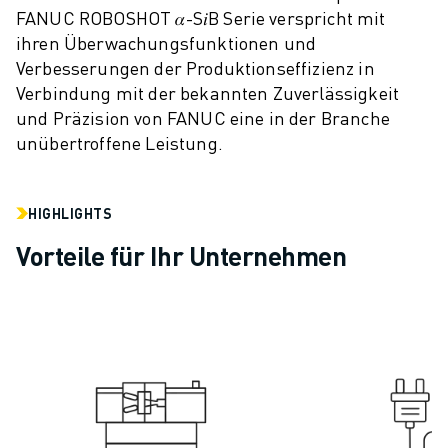
FANUC ROBOSHOT 𝛼-S𝑖B Serie verspricht mit
CNC-SCHLEIFEN
ihren Überwachungsfunktionen und
CNC-FRÄSEN
Verbesserungen der Produktionseffizienz in
CNC-DREHEN
Verbindung mit der bekannten Zuverlässigkeit
HOCHGESCHWINDIGKEITSBOHREN UND -GEWINDESCHNEIDEN
und Präzision von FANUC eine in der Branche
SPRITZGUSS
unübertroffene Leistung.
MASCHINENBEDIENUNG
MATERIALHANDHABUNG
LACKIEREN
HIGHLIGHTS
PALETTIEREN
Vorteile für Ihr Unternehmen
PUNKTSCHWEISSEN
VISION INSPEKTION
DRAHTERODIERMASCHINE
FALLBEISPIELE
KUNDENDIENST
KUNDENBETREUUNG
FANUC PLANS
FIELD & WARTUNG