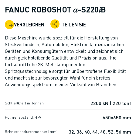
KOLLABORATIVE ROBOTER
FANUC ROBOSHOT 𝛼-S220𝑖B
ROBOTERPALETTE
ROBOTER-STEUERUNGEN
VERGLEICHEN
TEILEN SIE
ROBOTER-ZUBEHÖR
ROBOTER-SOFTWARE
Diese Maschine wurde speziell für die Herstellung von
SIMULATIONSSOFTWARE
Steckverbindern, Automobilen, Elektronik, medizinischen
Geräten und Konsumgütern entwickelt und zeichnet sich
ROBOTIK-PRODUKTE FÜR DEN BILDUNGSBEREICH
durch gleichbleibende Qualität und Präzision aus. Ihre
ROBOTER-AUTOMATISIERUNG
fortschrittliche 2K-Mehrkomponenten-
KOMPAKTE CNC-BEARBEITUNGSZENTREN
Spritzgusstechnologie sorgt für unübertroffene Flexibilität
ROBODRILL-FILTER
und macht sie zur bevorzugten Wahl für ein breites
ROBODRILL KOMPAKTE CNC-BEARBEITUNGSZENTREN
Anwendungsspektrum in einer Vielzahl von Branchen.
ROBODRILL HARDWARE
ROBODRILL SOFTWARE
2200 kN | 220 tonf
Schließkraft in Tonnen
ROBODRILL VORBEUGENDE WARTUNG
ROBODRILL NACHHALTIGKEIT
650x650 mm
Holmenabstand, H×V
ROBODRILL ROBOTER-PAKET
ROBODRILL BILDUNGSPAKET
32, 36, 40, 44, 48, 52, 56 mm
Schneckendurchmesser (mm)