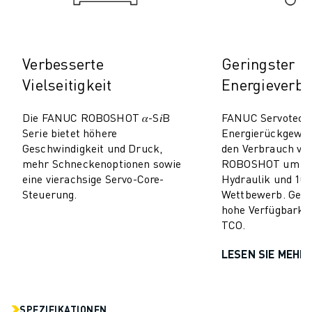
TECHNISCHE FERNUNTERSTÜTZUNG
ERSATZTEILE
WIEDERAUFBEREITUNG
Verbesserte
Geringster
DIGITALE SERVICE TOOLS
Vielseitigkeit
Energieverb
E-STORE
DOWNLOAD CENTER » MYFANUC
Die FANUC ROBOSHOT 𝛼-S𝑖B
FANUC Servotechn
TRAINING & AUSBILDUNG
Serie bietet höhere
Energierückgewi
FANUC AKADEMIE
Geschwindigkeit und Druck,
den Verbrauch v
BRANCHEN-LÖSUNGEN
mehr Schneckenoptionen sowie
ROBOSHOT um 50–
LÖSUNGEN FÜR DIE AUSBILDUNG
eine vierachsige Servo-Core-
Hydraulik und 10–
WORLDSKILLS & YOUNG TALENTS
Steuerung.
Wettbewerb. Geri
hohe Verfügbarkei
BILDUNGSVERANSTALTUNGEN
TCO.
NEWS & MEDIA
NEWS & MEDIA
LESEN SIE MEHR
EVENTS
BILDUNGSVERANSTALTUNGEN
ÜBER FANUC
SPEZIFIKATIONEN