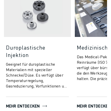
Duroplastische
Medizinische
Injektion
Das Medical-Paket 
Reinräume (ISO 7/8
Geeignet für duroplastische
verfügt über bürst
Materialien mit spezieller
die den Werkzeugb
Schnecke/Düse. Es verfügt über
halten. Die präzise
Temperaturregelung,
Prozesskontrolle
Gasreduzierung, Vorfunktionen und
sorgt für Qualitätssi
beinhaltet AI-Funktionen für
Prozessstabilität und Qualit...
MEHR ENTDECKEN
MEHR ENTDECKEN