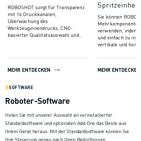
Spritzeinheit
ROBOSHOT sorgt für Transparenz
mit 16 Druckkanälen,
Sie können ROBOS
Überwachung des
Mehrkomponentens
Werkzeuginnendrucks, CNC-
verwenden, indem Si
basierter Qualitätsauswahl und
und einfach zu inte
nahtloser Integration.
vertikale und horiz
Kommunizieren und verbinden Sie
Spritzeinheiten hi
mit beliebigen Wer...
fortschrittliche Spri
MEHR ENTDECKEN
MEHR ENTDECKEN
SOFTWARE
Roboter-Software
Holen Sie mit unserer Auswahl an vorinstallierter
Standardsoftware und optionalen Add-Ons das Beste aus
Ihrem Gerät heraus. Mit der Standardsoftware können Sie
Ihre Steuerung genau nach Ihren Bedürfnissen