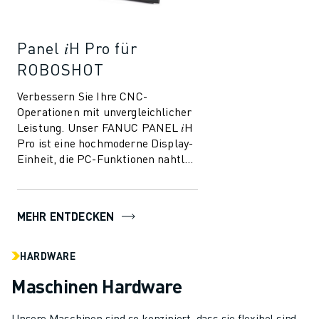
Panel 𝑖H Pro für
ROBOSHOT
Verbessern Sie Ihre CNC-
Operationen mit unvergleichlicher
Leistung. Unser FANUC PANEL 𝑖H
Pro ist eine hochmoderne Display-
Einheit, die PC-Funktionen nahtlos
in die CNC-Funktionen integriert
und so ...
MEHR ENTDECKEN
HARDWARE
Maschinen Hardware
Unsere Maschinen sind so konzipiert, dass sie flexibel sind