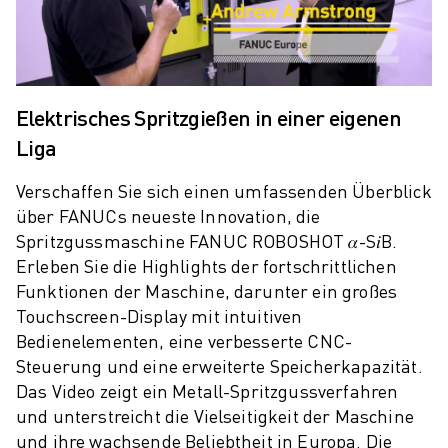
PRODUKTREGISTRIERUNG » FANUC PORTAL
FALLBEISPIELE
LÖSUNGEN
BRANCHEN
ALLE BRANCHEN
Elektrisches Spritzgießen in einer eigenen
LUFT- UND RAUMFAHRT
Liga
AUTOMOBIL
ELEKTRISCHE FAHRZEUGE
Verschaffen Sie sich einen umfassenden Überblick
ELEKTRONIK
über FANUCs neueste Innovation, die
LEBENSMITTEL UND GETRÄNKE
Spritzgussmaschine FANUC ROBOSHOT 𝛼-S𝑖B.
MEDIZIN
Erleben Sie die Highlights der fortschrittlichen
KUNSTSTOFFE
Funktionen der Maschine, darunter ein großes
LAGERHALTUNG, LOGISTIK, POST & PAKET
Touchscreen-Display mit intuitiven
APPLIKATIONEN
Bedienelementen, eine verbesserte CNC-
Steuerung und eine erweiterte Speicherkapazität.
ALLE APPLIKATIONEN
Das Video zeigt ein Metall-Spritzgussverfahren
5-ACHS-BEARBEITUNG
und unterstreicht die Vielseitigkeit der Maschine
LICHTBOGENSCHWEISSEN
und ihre wachsende Beliebtheit in Europa. Die
MONTAGE