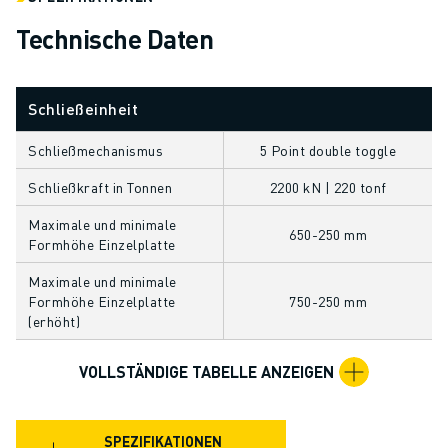
ÜBER FANUC
Technische Daten
FANUC IN EUROPA
UNSERE STANDORTE
NACHHALTIGKEIT
Schließeinheit
KARRIERE
GESTALTEN SIE IHRE ZUKUNFT MIT FANUC
Schließmechanismus
5 Point double toggle
JETZT BEWERBEN » KARRIEREPORTAL
Schließkraft in Tonnen
2200 kN | 220 tonf
KONTAKT
KONTAKT
Maximale und minimale
650-250 mm
STANDORTE
Formhöhe Einzelplatte
IMPRESSUM
Maximale und minimale
Formhöhe Einzelplatte
750-250 mm
(erhöht)
VOLLSTÄNDIGE TABELLE ANZEIGEN
SPEZIFIKATIONEN