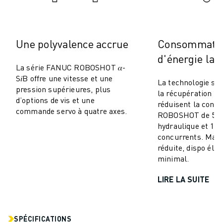
MANUTENTION
PEINTURE
PALETTISATION
Une polyvalence accrue
Consommati
SOUDAGE PAR POINTS
d'énergie la 
INSPECTION DE LA VISION
La série FANUC ROBOSHOT 𝛼-
DÉCOUPAGE PAR FIL EDM
S𝑖B offre une vitesse et une
La technologie se
TÉMOIGNAGES
pression supérieures, plus
la récupération d’
SERVICE CLIENTÈLE
d’options de vis et une
réduisent la con
commande servo à quatre axes.
SERVICE CLIENTÈLE
ROBOSHOT de 50–
FANUC PLANS
hydraulique et 10
concurrents. Mai
TERRAIN ET MAINTENANCE
réduite, dispo éle
SUPPORT TECHNIQUE À DISTANCE
minimal.
PIÈCES DE RECHANGE
REMISE À NEUF
LIRE LA SUITE
OUTILS DE SERVICE NUMÉRIQUE
E-STORE
CENTRE DE TÉLÉCHARGEMENT " MYFANUC
SPÉCIFICATIONS