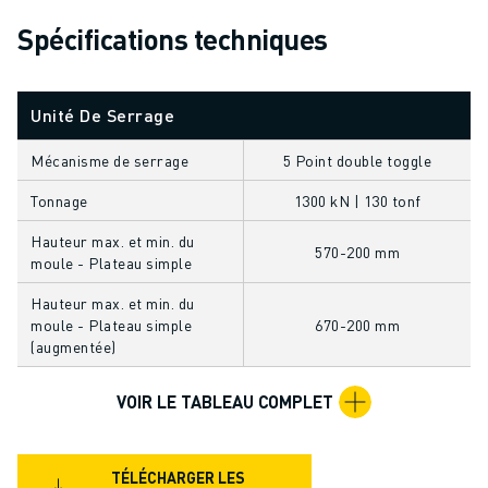
FORMATION ET ÉDUCATION
Spécifications techniques
FANUC ACADEMY
SOLUTIONS POUR LES INDUSTRIES
SOLUTIONS POUR L'ÉDUCATION
Unité De Serrage
WORLDSKILLS ET JEUNES TALENTS
ÉVÉNEMENTS ÉDUCATIFS
Mécanisme de serrage
5 Point double toggle
ACTUALITÉS ET MÉDIAS
Tonnage
1300 kN | 130 tonf
ACTUALITÉS ET MÉDIAS
EVÉNEMENTS
Hauteur max. et min. du
570-200 mm
moule - Plateau simple
ÉVÉNEMENTS ÉDUCATIFS
A PROPOS DE FANUC
Hauteur max. et min. du
A PROPOS DE FANUC
moule - Plateau simple
670-200 mm
(augmentée)
FANUC EN EUROPE
NOS SITES
VOIR LE TABLEAU COMPLET
DÉVELOPPEMENT DURABLE
CARRIÈRE
FAÇONNEZ VOTRE AVENIR AVEC FANUC
TÉLÉCHARGER LES