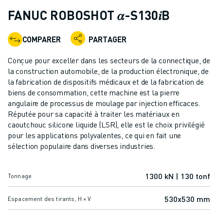
ROBOTS INDUSTRIELS
FANUC ROBOSHOT 𝛼-S130𝑖B
ROBOTS COLLABORATIFS
GAMME DE ROBOTS
COMPARER
PARTAGER
CONTRÔLEURS DE ROBOTS
ACCESSOIRES POUR ROBOTS
Conçue pour exceller dans les secteurs de la connectique, de
LOGICIEL ROBOT
la construction automobile, de la production électronique, de
la fabrication de dispositifs médicaux et de la fabrication de
LOGICIEL DE SIMULATION
biens de consommation, cette machine est la pierre
PRODUITS DE ROBOTIQUE ÉDUCATIVE
angulaire de processus de moulage par injection efficaces.
AUTOMATISATION DES ROBOTS
Réputée pour sa capacité à traiter les matériaux en
ROBOTS DE SOUDAGE À L'ARC
caoutchouc silicone liquide (LSR), elle est le choix privilégié
ROBOTS ARTICULÉS
pour les applications polyvalentes, ce qui en fait une
SÉRIE ARC MATE
sélection populaire dans diverses industries.
SÉRIE M-900
ROBOTS DELTA
1300 kN | 130 tonf
Tonnage
ROBOTS POUR L'ALIMENTATION ET LES SALLES BLANCHES
ROBOTS DE PEINTURE
530x530 mm
Espacement des tirants, H × V
ROBOTS PALETTISEURS