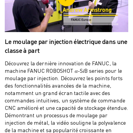
ROBOSHOT MAINTENANCE PRÉVENTIVE
COÛT TOTAL D'UNE ROBOSHOT
MACHINES D'ÉLECTROÉROSION PAR FIL
ROBOCUT MACHINES D'ÉLECTROÉROSION À FIL
ROBOCUT MATÉRIEL
LOGICIEL ROBOCUT
Le moulage par injection électrique dans une
ROBOCUT MAINTENANCE PRÉVENTIVE
classe à part
DURABILITÉ DU ROBOCUT
SOLUTIONS IIOT
Découvrez la dernière innovation de FANUC, la
SOLUTIONS POUR L'USINE INTELLIGENTE
machine FANUC ROBOSHOT 𝛼-S𝑖B series pour le
DES SOLUTIONS D'USINE INTELLIGENTE POUR AMÉLIORER L'EFFICAC
moulage par injection. Découvrez les points forts
des fonctionnalités avancées de la machine,
ENREGISTREMENT DU PRODUIT "
notamment un grand écran tactile avec des
TÉMOIGNAGES
commandes intuitives, un système de commande
SOLUTIONS
CNC amélioré et une capacité de stockage étendue.
INDUSTRIES
Démontrant un processus de moulage par
TOUTES LES INDUSTRIES
injection de métal, la vidéo souligne la polyvalence
AÉROSPATIALE
de la machine et sa popularité croissante en
AUTOMOBILE