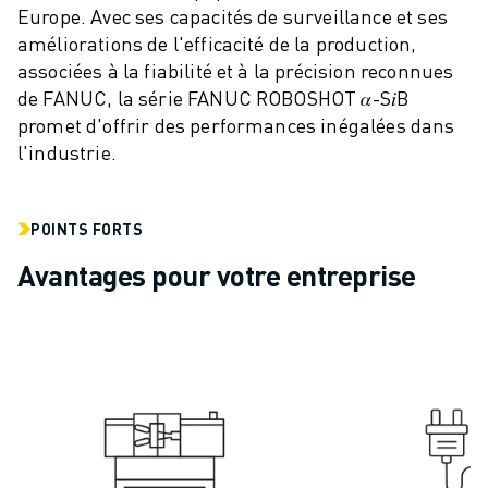
Europe. Avec ses capacités de surveillance et ses
VÉHICULES ÉLECTRIQUES
améliorations de l'efficacité de la production,
ÉLECTRONIQUE
associées à la fiabilité et à la précision reconnues
ALIMENTATION ET BOISSONS
de FANUC, la série FANUC ROBOSHOT 𝛼-S𝑖B
MÉDICAL
promet d'offrir des performances inégalées dans
PLASTIQUES
l'industrie.
ENTREPOSAGE, LOGISTIQUE, POSTE ET COLIS
APPLICATIONS
TOUTES LES APPLICATIONS
POINTS FORTS
USINAGE 5 AXES
Avantages pour votre entreprise
SOUDAGE À L'ARC
ASSEMBLAGE
RECTIFICATION CNC
FRAISAGE CNC
TOURNAGE CNC
PERÇAGE ET TARAUDAGE À GRANDE VITESSE
MOULAGE PAR INJECTION
ENTRETIEN DES MACHINES