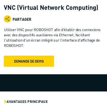
ROBOTS INDUSTRIELS
VNC (Virtual Network Computing)
ROBOTS COLLABORATIFS
GAMME DE ROBOTS
PARTAGER
CONTRÔLEURS DE ROBOTS
ACCESSOIRES POUR ROBOTS
Utiliser VNC pour ROBOSHOT afin d'établir des connexions
LOGICIEL ROBOT
avec des dispositifs auxiliaires via Ethernet, facilitant
l'utilisation d'un écran intégré sur l'interface d'affichage de
LOGICIEL DE SIMULATION
ROBOSHOT.
PRODUITS DE ROBOTIQUE ÉDUCATIVE
AUTOMATISATION DES ROBOTS
ROBOTS DE SOUDAGE À L'ARC
DEMANDE DE DEVIS
ROBOTS ARTICULÉS
SÉRIE ARC MATE
SÉRIE M-900
ROBOTS DELTA
ROBOTS POUR L'ALIMENTATION ET LES SALLES BLANCHES
ROBOTS DE PEINTURE
AVANTAGES PRINCIPAUX
ROBOTS PALETTISEURS