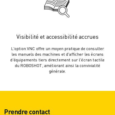
VÉHICULES ÉLECTRIQUES
ÉLECTRONIQUE
ALIMENTATION ET BOISSONS
MÉDICAL
PLASTIQUES
Visibilité et accessibilité accrues
ENTREPOSAGE, LOGISTIQUE, POSTE ET COLIS
APPLICATIONS
L'option VNC offre un moyen pratique de consulter
TOUTES LES APPLICATIONS
les manuels des machines et d'afficher les écrans
USINAGE 5 AXES
d'équipements tiers directement sur l'écran tactile
du ROBOSHOT, améliorant ainsi la convivialité
SOUDAGE À L'ARC
générale.
ASSEMBLAGE
RECTIFICATION CNC
FRAISAGE CNC
TOURNAGE CNC
PERÇAGE ET TARAUDAGE À GRANDE VITESSE
MOULAGE PAR INJECTION
Prendre contact
ENTRETIEN DES MACHINES