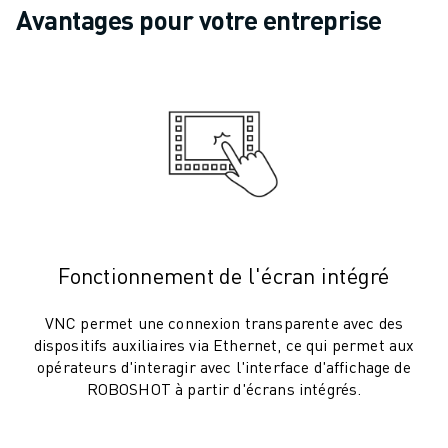
ROBOTS SCARA
Avantages pour votre entreprise
CENTRES D'USINAGE CNC COMPACTS
RECHERCHE DE ROBODRILL
ROBODRILL CENTRES D'USINAGE CNC COMPACTS
ROBODRILL MATÉRIEL
LOGICIEL ROBODRILL
ROBODRILL MAINTENANCE PRÉVENTIVE
DURABILITÉ DU ROBODRILL
ROBODRILL ENSEMBLE DE ROBOTS
ROBODRILL KIT PÉDAGOGIQUE
MACHINES DE MOULAGE PAR INJECTION ÉLECTRIQUES
Fonctionnement de l'écran intégré
RECHERCHE DE ROBOSHOT
ROBOSHOT MACHINES DE MOULAGE PAR INJECTION ÉLECTRIQUES
VNC permet une connexion transparente avec des
dispositifs auxiliaires via Ethernet, ce qui permet aux
ROBOSHOT MATÉRIEL
opérateurs d'interagir avec l'interface d'affichage de
LOGICIEL ROBOSHOT
ROBOSHOT à partir d'écrans intégrés.
DURABILITÉ DU ROBOSHOT
ROBOSHOT ENSEMBLE DE ROBOTS