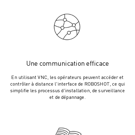
ROBOSHOT MAINTENANCE PRÉVENTIVE
COÛT TOTAL D'UNE ROBOSHOT
MACHINES D'ÉLECTROÉROSION PAR FIL
ROBOCUT MACHINES D'ÉLECTROÉROSION À FIL
ROBOCUT MATÉRIEL
LOGICIEL ROBOCUT
ROBOCUT MAINTENANCE PRÉVENTIVE
DURABILITÉ DU ROBOCUT
Une communication efficace
SOLUTIONS IIOT
SOLUTIONS POUR L'USINE INTELLIGENTE
En utilisant VNC, les opérateurs peuvent accéder et
DES SOLUTIONS D'USINE INTELLIGENTE POUR AMÉLIORER L'EFFICAC
contrôler à distance l'interface de ROBOSHOT, ce qui
ENREGISTREMENT DU PRODUIT "
simplifie les processus d'installation, de surveillance
TÉMOIGNAGES
et de dépannage.
SOLUTIONS
INDUSTRIES
TOUTES LES INDUSTRIES
AÉROSPATIALE
AUTOMOBILE