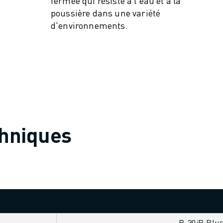
fermée qui résiste à l'eau et à la
poussière dans une variété
d'environnements.
chniques
R-30𝑖B Plu