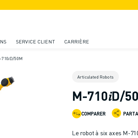
ONS
SERVICE CLIENT
CARRIÈRE
-710𝑖D/50M
Articulated Robots
M-710𝑖D/5
COMPARER
PART
Le robot à six axes M-71