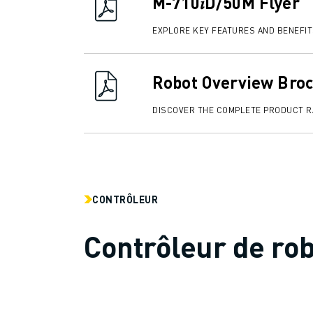
M-710𝑖D/50M Flyer
CONTACT
CONTACT
EXPLORE KEY FEATURES AND BENEFI
LOCALISATION DES SITES
IMPRESSION
Robot Overview Bro
DISCOVER THE COMPLETE PRODUCT 
CONTRÔLEUR
Contrôleur de ro