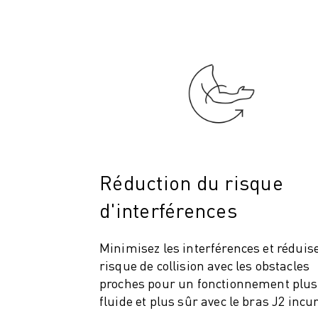
ROBOSHOT MAINTENANCE PRÉVENTIVE
COÛT TOTAL D'UNE ROBOSHOT
MACHINES D'ÉLECTROÉROSION PAR FIL
ROBOCUT MACHINES D'ÉLECTROÉROSION À FIL
ROBOCUT MATÉRIEL
LOGICIEL ROBOCUT
ROBOCUT MAINTENANCE PRÉVENTIVE
DURABILITÉ DU ROBOCUT
SOLUTIONS IIOT
SOLUTIONS POUR L'USINE INTELLIGENTE
Réduction du risque
DES SOLUTIONS D'USINE INTELLIGENTE POUR AMÉLIORER L'EFFICAC
ENREGISTREMENT DU PRODUIT "
d'interférences
TÉMOIGNAGES
SOLUTIONS
Minimisez les interférences et réduise
INDUSTRIES
risque de collision avec les obstacles
TOUTES LES INDUSTRIES
proches pour un fonctionnement plus
AÉROSPATIALE
fluide et plus sûr avec le bras J2 incu
AUTOMOBILE