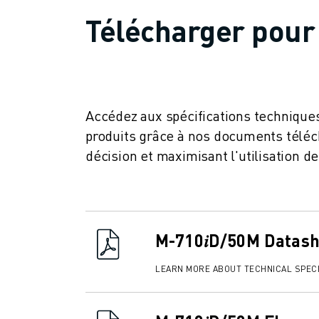
FANUC ACADEMY
Télécharger pour 
SOLUTIONS POUR LES INDUSTRIES
SOLUTIONS POUR L'ÉDUCATION
WORLDSKILLS ET JEUNES TALENTS
ÉVÉNEMENTS ÉDUCATIFS
ACTUALITÉS ET MÉDIAS
Accédez aux spécifications techniques
ACTUALITÉS ET MÉDIAS
produits grâce à nos documents télécha
EVÉNEMENTS
décision et maximisant l'utilisation d
ÉVÉNEMENTS ÉDUCATIFS
A PROPOS DE FANUC
A PROPOS DE FANUC
FANUC EN EUROPE
NOS SITES
M-710𝑖D/50M Datas
DÉVELOPPEMENT DURABLE
CARRIÈRE
LEARN MORE ABOUT TECHNICAL SPECI
FAÇONNEZ VOTRE AVENIR AVEC FANUC
REJOIGNEZ-NOUS