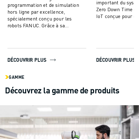
important du syst
programmation et de simulation
Zero Down Time est
hors ligne par excellence,
IoT conçue pour él
spécialement conçu pour les
arrêts de producti
robots FANUC. Grâce à sa
améliorer ...
technologie de pointe, ROBOGUIDE
permet aux utilisateurs de...
DÉCOUVRIR PLUS
DÉCOUVRIR PLUS
GAMME
Découvrez la gamme de produits