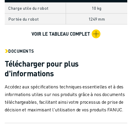
MANUTENTION
Charge utile du robot
10 kg
PEINTURE
Portée du robot
1249 mm
PALETTISATION
SOUDAGE PAR POINTS
VOIR LE TABLEAU COMPLET
INSPECTION DE LA VISION
DÉCOUPAGE PAR FIL EDM
TÉMOIGNAGES
DOCUMENTS
SERVICE CLIENTÈLE
Télécharger pour plus
SERVICE CLIENTÈLE
d'informations
FANUC PLANS
TERRAIN ET MAINTENANCE
Accédez aux spécifications techniques essentielles et à des
SUPPORT TECHNIQUE À DISTANCE
informations utiles sur nos produits grâce à nos documents
PIÈCES DE RECHANGE
téléchargeables, facilitant ainsi votre processus de prise de
REMISE À NEUF
décision et maximisant l'utilisation de vos produits FANUC.
OUTILS DE SERVICE NUMÉRIQUE
CENTRE DE TÉLÉCHARGEMENT " MYFANUC
FORMATION ET ÉDUCATION