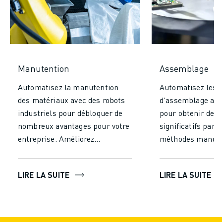
Manutention
Assemblage
Automatisez la manutention
Automatisez les 
des matériaux avec des robots
d'assemblage ave
industriels pour débloquer de
pour obtenir des
nombreux avantages pour votre
significatifs par 
entreprise. Améliorez
méthodes manuel
considérablement votre
une précision et
efficacité et votre productivité
inégalées, en réd
LIRE LA SUITE
LIRE LA SUITE
en réduisant le temps et les
erreurs et en gar
efforts nécessaires à la
production de hau
manutention manuelle. Laissez
Augmenter la vit
les robots fonctionner en
production en pe