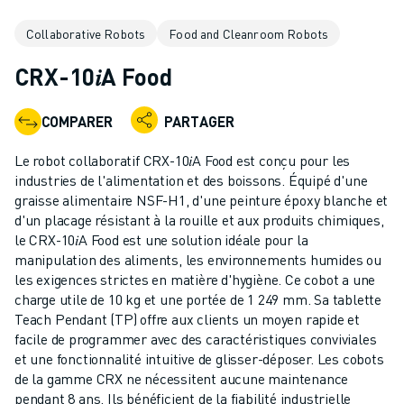
ROBOTS INDUSTRIELS
Collaborative Robots
Food and Cleanroom Robots
ROBOTS COLLABORATIFS
GAMME DE ROBOTS
CRX-10𝑖A Food
CONTRÔLEURS DE ROBOTS
ACCESSOIRES POUR ROBOTS
COMPARER
PARTAGER
LOGICIEL ROBOT
LOGICIEL DE SIMULATION
Le robot collaboratif CRX-10𝑖A Food est conçu pour les
PRODUITS DE ROBOTIQUE ÉDUCATIVE
industries de l'alimentation et des boissons. Équipé d'une
AUTOMATISATION DES ROBOTS
graisse alimentaire NSF-H1, d'une peinture époxy blanche et
d'un placage résistant à la rouille et aux produits chimiques,
ROBOTS DE SOUDAGE À L'ARC
le CRX-10𝑖A Food est une solution idéale pour la
ROBOTS ARTICULÉS
manipulation des aliments, les environnements humides ou
SÉRIE ARC MATE
les exigences strictes en matière d'hygiène. Ce cobot a une
SÉRIE M-900
charge utile de 10 kg et une portée de 1 249 mm. Sa tablette
ROBOTS DELTA
Teach Pendant (TP) offre aux clients un moyen rapide et
facile de programmer avec des caractéristiques conviviales
ROBOTS POUR L'ALIMENTATION ET LES SALLES BLANCHES
et une fonctionnalité intuitive de glisser-déposer. Les cobots
ROBOTS DE PEINTURE
de la gamme CRX ne nécessitent aucune maintenance
ROBOTS PALETTISEURS
pendant 8 ans. Ils bénéficient de la fiabilité industrielle