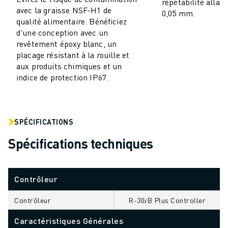
répétabilité allant
avec la graisse NSF-H1 de
VÉHICULES ÉLECTRIQUES
0,05 mm.
qualité alimentaire. Bénéficiez
ÉLECTRONIQUE
d'une conception avec un
ALIMENTATION ET BOISSONS
revêtement époxy blanc, un
MÉDICAL
placage résistant à la rouille et
PLASTIQUES
aux produits chimiques et un
indice de protection IP67.
ENTREPOSAGE, LOGISTIQUE, POSTE ET COLIS
APPLICATIONS
TOUTES LES APPLICATIONS
USINAGE 5 AXES
SPÉCIFICATIONS
SOUDAGE À L'ARC
Spécifications techniques
ASSEMBLAGE
RECTIFICATION CNC
FRAISAGE CNC
Contrôleur
TOURNAGE CNC
PERÇAGE ET TARAUDAGE À GRANDE VITESSE
Contrôleur
R-30𝑖B Plus Controller
MOULAGE PAR INJECTION
Caractéristiques Générales
ENTRETIEN DES MACHINES