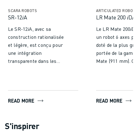
SCARA ROBOTS
ARTICULATED ROBOTS
SR-12𝑖A
LR Mate 200 𝑖D/7
Le SR-12𝑖A, avec sa
Le LR Mate 200𝑖D/
construction rationalisée
un robot 6 axes po
et légère, est conçu pour
doté de la plus gr
une intégration
portée de la gamm
transparente dans les
Mate (911 mm). Co
lignes d'assemblage ou
des applications
d'emballage. Le passage
industrielles polyv
interne des câbles et des
il allie compacité 
tuyaux contribue à un
étendue. Ce modèl
READ MORE
READ MORE
aspect propre et dégagé,
doté d'une protect
réduisant
en standard, ce qui
considérablement les
sa fiabilité dans di
S'inspirer
contours d'interférence. Le
environnements. Il
faible encombrement de ce
dans la manipulati