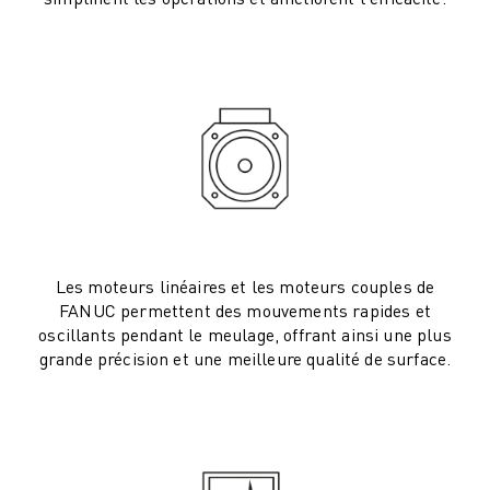
ROBOSHOT MAINTENANCE PRÉVENTIVE
COÛT TOTAL D'UNE ROBOSHOT
MACHINES D'ÉLECTROÉROSION PAR FIL
ROBOCUT MACHINES D'ÉLECTROÉROSION À FIL
ROBOCUT MATÉRIEL
LOGICIEL ROBOCUT
ROBOCUT MAINTENANCE PRÉVENTIVE
DURABILITÉ DU ROBOCUT
SOLUTIONS IIOT
SOLUTIONS POUR L'USINE INTELLIGENTE
DES SOLUTIONS D'USINE INTELLIGENTE POUR AMÉLIORER L'EFFICAC
Les moteurs linéaires et les moteurs couples de
FANUC permettent des mouvements rapides et
ENREGISTREMENT DU PRODUIT "
oscillants pendant le meulage, offrant ainsi une plus
TÉMOIGNAGES
grande précision et une meilleure qualité de surface.
SOLUTIONS
INDUSTRIES
TOUTES LES INDUSTRIES
AÉROSPATIALE
AUTOMOBILE