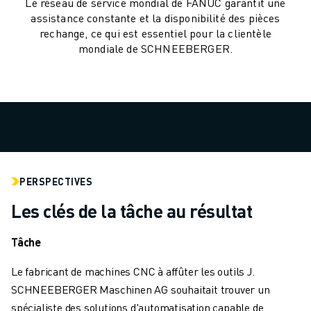
Le réseau de service mondial de FANUC garantit une
MANUTENTION
assistance constante et la disponibilité des pièces
PEINTURE
rechange, ce qui est essentiel pour la clientèle
PALETTISATION
mondiale de SCHNEEBERGER.
SOUDAGE PAR POINTS
INSPECTION DE LA VISION
DÉCOUPAGE PAR FIL EDM
TÉMOIGNAGES
SERVICE CLIENTÈLE
SERVICE CLIENTÈLE
FANUC PLANS
PERSPECTIVES
TERRAIN ET MAINTENANCE
Les clés de la tâche au résultat
SUPPORT TECHNIQUE À DISTANCE
PIÈCES DE RECHANGE
Tâche
REMISE À NEUF
OUTILS DE SERVICE NUMÉRIQUE
Le fabricant de machines CNC à affûter les outils J.
CENTRE DE TÉLÉCHARGEMENT " MYFANUC
SCHNEEBERGER Maschinen AG souhaitait trouver un
FORMATION ET ÉDUCATION
spécialiste des solutions d'automatisation capable de