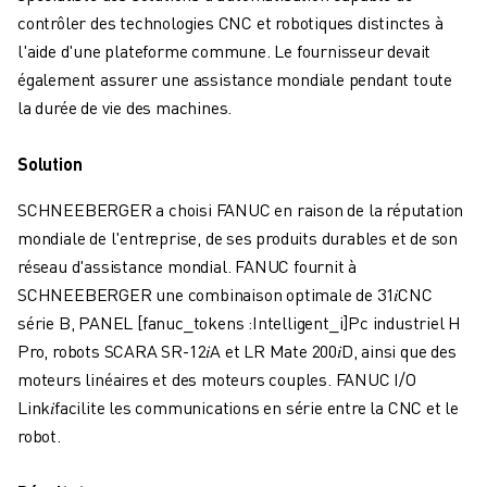
FANUC ACADEMY
contrôler des technologies CNC et robotiques distinctes à
SOLUTIONS POUR LES INDUSTRIES
l'aide d'une plateforme commune. Le fournisseur devait
SOLUTIONS POUR L'ÉDUCATION
également assurer une assistance mondiale pendant toute
WORLDSKILLS ET JEUNES TALENTS
la durée de vie des machines.
ÉVÉNEMENTS ÉDUCATIFS
ACTUALITÉS ET MÉDIAS
Solution
ACTUALITÉS ET MÉDIAS
EVÉNEMENTS
SCHNEEBERGER a choisi FANUC en raison de la réputation
ÉVÉNEMENTS ÉDUCATIFS
mondiale de l'entreprise, de ses produits durables et de son
A PROPOS DE FANUC
réseau d'assistance mondial. FANUC fournit à
A PROPOS DE FANUC
SCHNEEBERGER une combinaison optimale de 31
𝑖
CNC
FANUC EN EUROPE
série B, PANEL
[fanuc_tokens :Intelligent_i]
Pc industriel H
NOS SITES
Pro, robots SCARA SR-12
𝑖A
et LR Mate 200
𝑖
D, ainsi que des
DÉVELOPPEMENT DURABLE
moteurs linéaires et des moteurs couples. FANUC I/O
CARRIÈRE
Link
𝑖
facilite les communications en série entre la CNC et le
FAÇONNEZ VOTRE AVENIR AVEC FANUC
robot.
REJOIGNEZ-NOUS