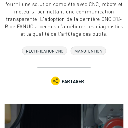
fourni une solution complète avec CNC, robots et
ROBOTS INDUSTRIELS
moteurs, permettant une communication
ROBOTS COLLABORATIFS
transparente. L'adoption de la dernière CNC 31𝑖-
GAMME DE ROBOTS
B de FANUC a permis d'améliorer les diagnostics
CONTRÔLEURS DE ROBOTS
et la qualité de l'affûtage des outils.
ACCESSOIRES POUR ROBOTS
LOGICIEL ROBOT
LOGICIEL DE SIMULATION
RECTIFICATION CNC
MANUTENTION
PRODUITS DE ROBOTIQUE ÉDUCATIVE
AUTOMATISATION DES ROBOTS
ROBOTS DE SOUDAGE À L'ARC
ROBOTS ARTICULÉS
PARTAGER
SÉRIE ARC MATE
SÉRIE M-900
ROBOTS DELTA
ROBOTS POUR L'ALIMENTATION ET LES SALLES BLANCHES
ROBOTS DE PEINTURE
ROBOTS PALETTISEURS