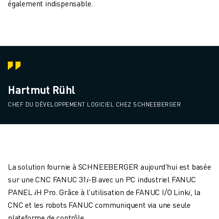
également indispensable.
Hartmut Rühl
CHEF DU DÉVELOPPEMENT LOGICIEL CHEZ SCHNEEBERGER
La solution fournie à SCHNEEBERGER aujourd'hui est basée
sur une CNC FANUC 31
𝑖
-B avec un PC industriel FANUC
PANEL
𝑖
H Pro. Grâce à l'utilisation de FANUC I/O Link
𝑖
, la
CNC et les robots FANUC communiquent via une seule
plateforme de contrôle.