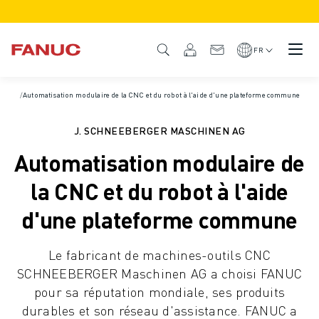
PRODUITS
APERÇU DU PRODUIT
FR
CNC ET SERVOMOTEURS
RECHERCHE DE CNC
Accueil
/
Automatisation modulaire de la CNC et du robot à l'aide d'une plateforme commune
/
Études de cas
SYSTÈMES CNC
ENTRAÎNEMENTS
J. SCHNEEBERGER MASCHINEN AG
SYSTÈME D'E/S
Automatisation modulaire de
FONCTIONS/OPTIONS DE LA CNC
PERSONNALISATION
la CNC et du robot à l'aide
SIMULATION - DIGITAL TWIN SOLUTIONS
d'une plateforme commune
DURABILITÉ DE LA CNC
PRODUITS ÉDUCATIFS CNC
Le fabricant de machines-outils CNC
SOLUTIONS DE RETROFIT
SCHNEEBERGER Maschinen AG a choisi FANUC
MODÈLES CNC AVANCÉS
pour sa réputation mondiale, ses produits
ROBOTS
durables et son réseau d'assistance. FANUC a
RECHERCHE DE ROBOTS