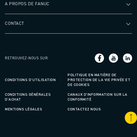
FANUC ACADEMY
A PROPOS DE FANUC
SOLUTIONS POUR LES INDUSTRIES
SOLUTIONS POUR L'ÉDUCATION
CONTACT
WORLDSKILLS ET JEUNES TALENTS
ÉVÉNEMENTS ÉDUCATIFS
ACTUALITÉS ET MÉDIAS
ACTUALITÉS ET MÉDIAS
EVÉNEMENTS
RETROUVEZ-NOUS SUR
:
ÉVÉNEMENTS ÉDUCATIFS
A PROPOS DE FANUC
POLITIQUE EN MATIÈRE DE
CONDITIONS D'UTILISATION
PROTECTION DE LA VIE PRIVÉE ET
A PROPOS DE FANUC
DE COOKIES
FANUC EN EUROPE
CONDITIONS GÉNÉRALES
CANAUX D'INFORMATION SUR LA
NOS SITES
D'ACHAT
CONFORMITÉ
DÉVELOPPEMENT DURABLE
MENTIONS LÉGALES
CONTACTEZ NOUS
CARRIÈRE
FAÇONNEZ VOTRE AVENIR AVEC FANUC
REJOIGNEZ-NOUS