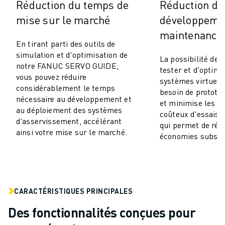
ROBOSHOT MAINTENANCE PRÉVENTIVE
Réduction du temps de
Réduction de
COÛT TOTAL D'UNE ROBOSHOT
mise sur le marché
développemen
MACHINES D'ÉLECTROÉROSION PAR FIL
maintenance
ROBOCUT MACHINES D'ÉLECTROÉROSION À FIL
En tirant parti des outils de
ROBOCUT MATÉRIEL
simulation et d'optimisation de
La possibilité de 
notre FANUC SERVO GUIDE,
LOGICIEL ROBOCUT
tester et d'optimi
vous pouvez réduire
ROBOCUT MAINTENANCE PRÉVENTIVE
systèmes virtuell
considérablement le temps
besoin de prototy
DURABILITÉ DU ROBOCUT
nécessaire au développement et
et minimise les p
SOLUTIONS IIOT
au déploiement des systèmes
coûteux d'essais e
SOLUTIONS POUR L'USINE INTELLIGENTE
d'asservissement, accélérant
qui permet de réal
DES SOLUTIONS D'USINE INTELLIGENTE POUR AMÉLIORER L'EFFICAC
ainsi votre mise sur le marché.
économies substan
ENREGISTREMENT DU PRODUIT "
TÉMOIGNAGES
SOLUTIONS
INDUSTRIES
CARACTÉRISTIQUES PRINCIPALES
TOUTES LES INDUSTRIES
Des fonctionnalités conçues pour
AÉROSPATIALE
AUTOMOBILE