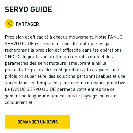
ROBOTS INDUSTRIELS
SERVO GUIDE
ROBOTS COLLABORATIFS
GAMME DE ROBOTS
PARTAGER
CONTRÔLEURS DE ROBOTS
ACCESSOIRES POUR ROBOTS
Précision et efficacité à chaque mouvement. Notre FANUC
LOGICIEL ROBOT
SERVO GUIDE est essentiel pour les entreprises qui
recherchent la précision et l'efficacité dans les opérations
LOGICIEL DE SIMULATION
CNC. Ce logiciel avancé offre un contrôle complet des
PRODUITS DE ROBOTIQUE ÉDUCATIVE
paramètres des servomoteurs, améliorant ainsi la
AUTOMATISATION DES ROBOTS
productivité grâce à des configurations plus rapides, une
ROBOTS DE SOUDAGE À L'ARC
précision supérieure, des solutions personnalisables et une
ROBOTS ARTICULÉS
surveillance en temps réel pour une maintenance proactive.
SÉRIE ARC MATE
Le FANUC SERVO GUIDE permet à votre entreprise de
garder une longueur d'avance dans le paysage industriel
SÉRIE M-900
concurrentiel.
ROBOTS DELTA
ROBOTS POUR L'ALIMENTATION ET LES SALLES BLANCHES
ROBOTS DE PEINTURE
DEMANDER UN DEVIS
ROBOTS PALETTISEURS