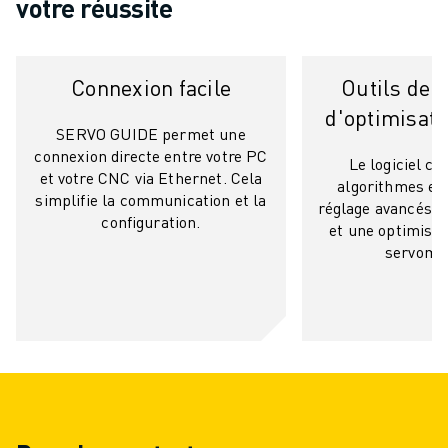
votre réussite
VÉHICULES ÉLECTRIQUES
ÉLECTRONIQUE
ALIMENTATION ET BOISSONS
Connexion facile
Outils de r
MÉDICAL
d'optimisati
PLASTIQUES
SERVO GUIDE permet une
ENTREPOSAGE, LOGISTIQUE, POSTE ET COLIS
connexion directe entre votre PC
Le logiciel c
et votre CNC via Ethernet. Cela
APPLICATIONS
algorithmes et 
simplifie la communication et la
TOUTES LES APPLICATIONS
réglage avancés p
configuration.
et une optimisat
USINAGE 5 AXES
servomo
SOUDAGE À L'ARC
ASSEMBLAGE
RECTIFICATION CNC
FRAISAGE CNC
TOURNAGE CNC
PERÇAGE ET TARAUDAGE À GRANDE VITESSE
MOULAGE PAR INJECTION
ENTRETIEN DES MACHINES