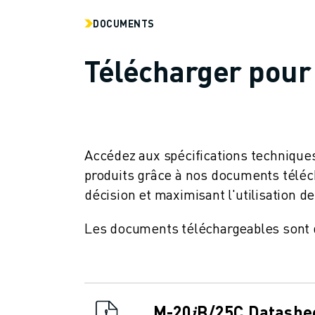
CONTACT
CONTACT
DOCUMENTS
LOCALISATION DES SITES
IMPRESSION
Télécharger pour 
Accédez aux spécifications techniques
produits grâce à nos documents télécha
décision et maximisant l'utilisation d
Les documents téléchargeables sont di
M-20𝑖B/25C Datashe