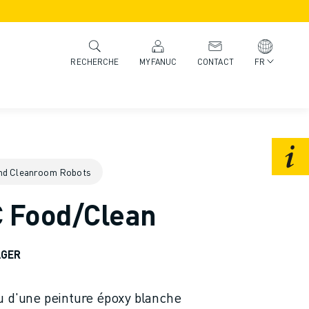
MYFANUC
CONTACT
FR
RECHERCHE
nd Cleanroom Robots
C Food/Clean
AGER
u d'une peinture époxy blanche