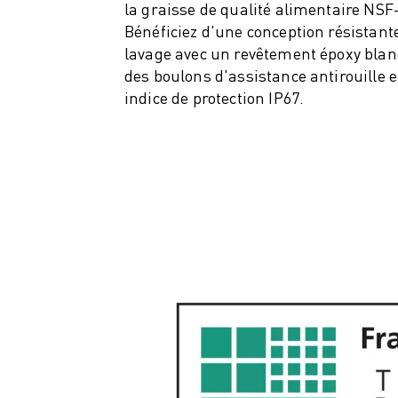
la graisse de qualité alimentaire NSF
VÉHICULES ÉLECTRIQUES
Bénéficiez d'une conception résistant
ÉLECTRONIQUE
lavage avec un revêtement époxy blan
ALIMENTATION ET BOISSONS
des boulons d'assistance antirouille e
MÉDICAL
indice de protection IP67.
PLASTIQUES
ENTREPOSAGE, LOGISTIQUE, POSTE ET COLIS
APPLICATIONS
TOUTES LES APPLICATIONS
USINAGE 5 AXES
SOUDAGE À L'ARC
ASSEMBLAGE
RECTIFICATION CNC
FRAISAGE CNC
TOURNAGE CNC
PERÇAGE ET TARAUDAGE À GRANDE VITESSE
MOULAGE PAR INJECTION
ENTRETIEN DES MACHINES