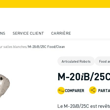
ONS
SERVICE CLIENT
CARRIÈRE
ur salles blanches
/
M-20𝑖B/25C Food/Clean
Articulated Robots
Food a
M-20𝑖B/25
COMPARER
PART
Le M-20𝑖B/25C est revêt