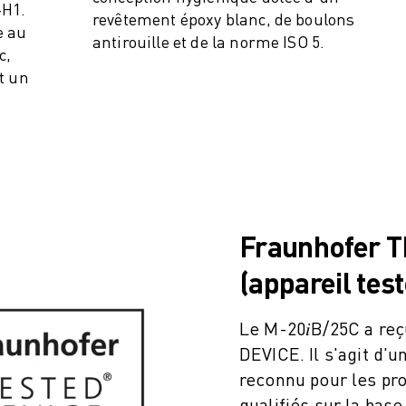
-H1.
revêtement époxy blanc, de boulons
e au
antirouille et de la norme ISO 5.
c,
t un
Fraunhofer 
(appareil test
Le M-20𝑖B/25C a reç
DEVICE. Il s'agit d'u
reconnu pour les pro
qualifiés sur la bas