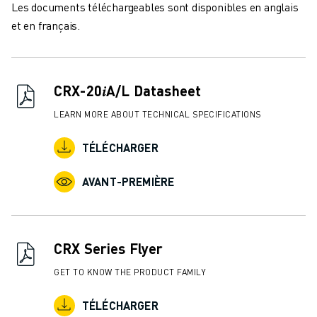
Les documents téléchargeables sont disponibles en anglais
FANUC ACADEMY
et en français.
SOLUTIONS POUR LES INDUSTRIES
SOLUTIONS POUR L'ÉDUCATION
WORLDSKILLS ET JEUNES TALENTS
ÉVÉNEMENTS ÉDUCATIFS
CRX-20𝑖A/L Datasheet
ACTUALITÉS ET MÉDIAS
LEARN MORE ABOUT TECHNICAL SPECIFICATIONS
ACTUALITÉS ET MÉDIAS
EVÉNEMENTS
TÉLÉCHARGER
ÉVÉNEMENTS ÉDUCATIFS
A PROPOS DE FANUC
AVANT-PREMIÈRE
A PROPOS DE FANUC
FANUC EN EUROPE
NOS SITES
DÉVELOPPEMENT DURABLE
CRX Series Flyer
CARRIÈRE
GET TO KNOW THE PRODUCT FAMILY
FAÇONNEZ VOTRE AVENIR AVEC FANUC
REJOIGNEZ-NOUS
TÉLÉCHARGER