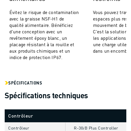
VÉHICULES ÉLECTRIQUES
Évitez le risque de contamination
Vous pouvez trava
ÉLECTRONIQUE
avec la graisse NSF-H1 de
espaces plus rest
ALIMENTATION ET BOISSONS
qualité alimentaire. Bénéficiez
mouvement de ba
MÉDICAL
d'une conception avec un
C'est la solution 
PLASTIQUES
revêtement époxy blanc, un
les applications q
placage résistant à la rouille et
une charge utile 
ENTREPOSAGE, LOGISTIQUE, POSTE ET COLIS
aux produits chimiques et un
dans un encombre
APPLICATIONS
indice de protection IP67.
TOUTES LES APPLICATIONS
USINAGE 5 AXES
SOUDAGE À L'ARC
ASSEMBLAGE
SPÉCIFICATIONS
RECTIFICATION CNC
Spécifications techniques
FRAISAGE CNC
TOURNAGE CNC
PERÇAGE ET TARAUDAGE À GRANDE VITESSE
Contrôleur
MOULAGE PAR INJECTION
ENTRETIEN DES MACHINES
Contrôleur
R-30𝑖B Plus Controller