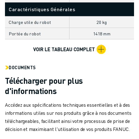
MANUTENTION
Caractéristiques Générales
PEINTURE
PALETTISATION
Charge utile du robot
20 kg
SOUDAGE PAR POINTS
Portée du robot
1418 mm
INSPECTION DE LA VISION
DÉCOUPAGE PAR FIL EDM
VOIR LE TABLEAU COMPLET
TÉMOIGNAGES
SERVICE CLIENTÈLE
DOCUMENTS
SERVICE CLIENTÈLE
FANUC PLANS
Télécharger pour plus
TERRAIN ET MAINTENANCE
d'informations
SUPPORT TECHNIQUE À DISTANCE
PIÈCES DE RECHANGE
Accédez aux spécifications techniques essentielles et à des
REMISE À NEUF
informations utiles sur nos produits grâce à nos documents
OUTILS DE SERVICE NUMÉRIQUE
téléchargeables, facilitant ainsi votre processus de prise de
CENTRE DE TÉLÉCHARGEMENT " MYFANUC
décision et maximisant l'utilisation de vos produits FANUC.
FORMATION ET ÉDUCATION