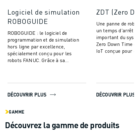
Logiciel de simulation
ZDT (Zero D
ROBOGUIDE
Une panne de robot
un temps d'arrêt d
ROBOGUIDE : le logiciel de
important du syst
programmation et de simulation
Zero Down Time est
hors ligne par excellence,
IoT conçue pour él
spécialement conçu pour les
arrêts de producti
robots FANUC. Grâce à sa
améliorer ...
technologie de pointe, ROBOGUIDE
permet aux utilisateurs de...
DÉCOUVRIR PLUS
DÉCOUVRIR PLUS
GAMME
Découvrez la gamme de produits