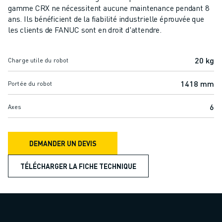
ROBOTS SCARA
gamme CRX ne nécessitent aucune maintenance pendant 8
CENTRES D'USINAGE CNC COMPACTS
ans. Ils bénéficient de la fiabilité industrielle éprouvée que
RECHERCHE DE ROBODRILL
les clients de FANUC sont en droit d'attendre.
ROBODRILL CENTRES D'USINAGE CNC COMPACTS
ROBODRILL MATÉRIEL
20 kg
Charge utile du robot
LOGICIEL ROBODRILL
ROBODRILL MAINTENANCE PRÉVENTIVE
1418 mm
Portée du robot
DURABILITÉ DU ROBODRILL
ROBODRILL ENSEMBLE DE ROBOTS
6
Axes
ROBODRILL KIT PÉDAGOGIQUE
MACHINES DE MOULAGE PAR INJECTION ÉLECTRIQUES
DEMANDER UN DEVIS
RECHERCHE DE ROBOSHOT
ROBOSHOT MACHINES DE MOULAGE PAR INJECTION ÉLECTRIQUES
TÉLÉCHARGER LA FICHE TECHNIQUE
ROBOSHOT MATÉRIEL
LOGICIEL ROBOSHOT
DURABILITÉ DU ROBOSHOT
ROBOSHOT ENSEMBLE DE ROBOTS