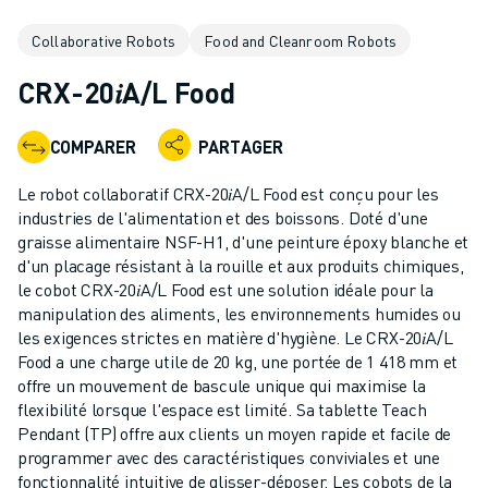
ROBOTS INDUSTRIELS
Collaborative Robots
Food and Cleanroom Robots
ROBOTS COLLABORATIFS
GAMME DE ROBOTS
CRX-20𝑖A/L Food
CONTRÔLEURS DE ROBOTS
ACCESSOIRES POUR ROBOTS
COMPARER
PARTAGER
LOGICIEL ROBOT
LOGICIEL DE SIMULATION
Le robot collaboratif CRX-20𝑖A/L Food est conçu pour les
PRODUITS DE ROBOTIQUE ÉDUCATIVE
industries de l'alimentation et des boissons. Doté d'une
AUTOMATISATION DES ROBOTS
graisse alimentaire NSF-H1, d'une peinture époxy blanche et
d'un placage résistant à la rouille et aux produits chimiques,
ROBOTS DE SOUDAGE À L'ARC
le cobot CRX-20𝑖A/L Food est une solution idéale pour la
ROBOTS ARTICULÉS
manipulation des aliments, les environnements humides ou
SÉRIE ARC MATE
les exigences strictes en matière d'hygiène. Le CRX-20𝑖A/L
SÉRIE M-900
Food a une charge utile de 20 kg, une portée de 1 418 mm et
ROBOTS DELTA
offre un mouvement de bascule unique qui maximise la
flexibilité lorsque l'espace est limité. Sa tablette Teach
ROBOTS POUR L'ALIMENTATION ET LES SALLES BLANCHES
Pendant (TP) offre aux clients un moyen rapide et facile de
ROBOTS DE PEINTURE
programmer avec des caractéristiques conviviales et une
ROBOTS PALETTISEURS
fonctionnalité intuitive de glisser-déposer. Les cobots de la