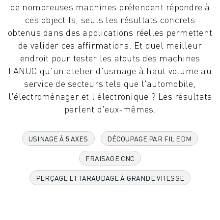
de nombreuses machines prétendent répondre à
ROBOTS INDUSTRIELS
ces objectifs, seuls les résultats concrets
ROBOTS COLLABORATIFS
obtenus dans des applications réelles permettent
GAMME DE ROBOTS
de valider ces affirmations. Et quel meilleur
CONTRÔLEURS DE ROBOTS
endroit pour tester les atouts des machines
ACCESSOIRES POUR ROBOTS
FANUC qu'un atelier d'usinage à haut volume au
LOGICIEL ROBOT
service de secteurs tels que l'automobile,
LOGICIEL DE SIMULATION
l'électroménager et l'électronique ? Les résultats
PRODUITS DE ROBOTIQUE ÉDUCATIVE
parlent d'eux-mêmes.
AUTOMATISATION DES ROBOTS
ROBOTS DE SOUDAGE À L'ARC
ROBOTS ARTICULÉS
USINAGE À 5 AXES
DÉCOUPAGE PAR FIL EDM
SÉRIE ARC MATE
FRAISAGE CNC
SÉRIE M-900
ROBOTS DELTA
PERÇAGE ET TARAUDAGE À GRANDE VITESSE
ROBOTS POUR L'ALIMENTATION ET LES SALLES BLANCHES
ROBOTS DE PEINTURE
ROBOTS PALETTISEURS