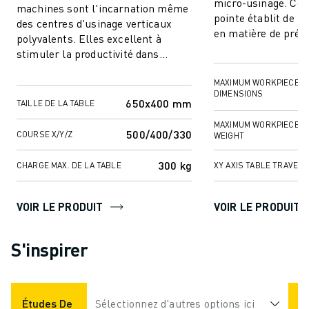
micro-usinage. Cet
machines sont l'incarnation même
pointe établit de 
des centres d'usinage verticaux
en matière de préci
polyvalents. Elles excellent à
polyvalence, ce qui 
stimuler la productivité dans
...
diverses tâches de fraisage et de
perçag...
MAXIMUM WORKPIECE
DIMENSIONS
650x400 mm
TAILLE DE LA TABLE
MAXIMUM WORKPIECE
500/400/330
COURSE X/Y/Z
WEIGHT
300 kg
CHARGE MAX. DE LA TABLE
XY AXIS TABLE TRAVEL
VOIR LE PRODUIT
VOIR LE PRODUIT
S'inspirer
Études De Cas
Sélectionnez d'autres options ici
Applications
Industries