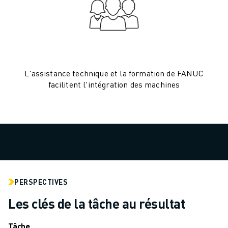
MANUTENTION
PEINTURE
PALETTISATION
SOUDAGE PAR POINTS
INSPECTION DE LA VISION
L'assistance technique et la formation de FANUC
DÉCOUPAGE PAR FIL EDM
facilitent l'intégration des machines
TÉMOIGNAGES
SERVICE CLIENTÈLE
SERVICE CLIENTÈLE
FANUC PLANS
TERRAIN ET MAINTENANCE
SUPPORT TECHNIQUE À DISTANCE
PIÈCES DE RECHANGE
REMISE À NEUF
PERSPECTIVES
OUTILS DE SERVICE NUMÉRIQUE
Les clés de la tâche au résultat
CENTRE DE TÉLÉCHARGEMENT " MYFANUC
FORMATION ET ÉDUCATION
Tâche