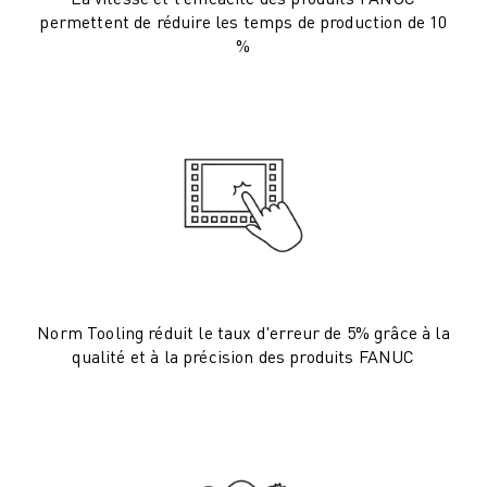
permettent de réduire les temps de production de 10
VÉHICULES ÉLECTRIQUES
%
ÉLECTRONIQUE
ALIMENTATION ET BOISSONS
MÉDICAL
PLASTIQUES
ENTREPOSAGE, LOGISTIQUE, POSTE ET COLIS
APPLICATIONS
TOUTES LES APPLICATIONS
USINAGE 5 AXES
SOUDAGE À L'ARC
ASSEMBLAGE
Norm Tooling réduit le taux d'erreur de 5% grâce à la
RECTIFICATION CNC
qualité et à la précision des produits FANUC
FRAISAGE CNC
TOURNAGE CNC
PERÇAGE ET TARAUDAGE À GRANDE VITESSE
MOULAGE PAR INJECTION
ENTRETIEN DES MACHINES