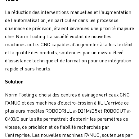
FANUC ACADEMY
SOLUTIONS POUR LES INDUSTRIES
La réduction des interventions manuelles et l'augmentation
SOLUTIONS POUR L'ÉDUCATION
de l'automatisation, en particulier dans les processus
WORLDSKILLS ET JEUNES TALENTS
d'usinage de précision, étaient devenues une priorité majeure
ÉVÉNEMENTS ÉDUCATIFS
chez Norm Tooling. La société voulait de nouvelles
ACTUALITÉS ET MÉDIAS
machines-outils CNC capables d'augmenter à la fois le débit
ACTUALITÉS ET MÉDIAS
et la qualité des produits, soutenues par un niveau élevé
EVÉNEMENTS
d'assistance technique et de formation pour une intégration
ÉVÉNEMENTS ÉDUCATIFS
rapide et sans heurts.
A PROPOS DE FANUC
Solution
A PROPOS DE FANUC
FANUC EN EUROPE
Norm Tooling a choisi des centres d'usinage verticaux CNC
NOS SITES
FANUC et des machines d'électro-érosion à fil. L'arrivée de
DÉVELOPPEMENT DURABLE
plusieurs modèles ROBODRILL 𝛼-D21M𝑖B5 et ROBOCUT 𝛼-
CARRIÈRE
C400𝑖C sur le site permettrait d'obtenir les paramètres de
FAÇONNEZ VOTRE AVENIR AVEC FANUC
vitesse, de précision et de fiabilité recherchés par
REJOIGNEZ-NOUS
l'entreprise. Les nouvelles machines FANUC, soutenues par