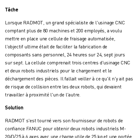
FANUC ACADEMY
Tâche
SOLUTIONS POUR LES INDUSTRIES
SOLUTIONS POUR L'ÉDUCATION
Lorsque RADMOT, un grand spécialiste de l'usinage CNC
WORLDSKILLS ET JEUNES TALENTS
comptant plus de 80 machines et 200 employés, a voulu
ÉVÉNEMENTS ÉDUCATIFS
mettre en place une cellule de fraisage automatisée,
ACTUALITÉS ET MÉDIAS
l'objectif ultime était de faciliter la fabrication de
ACTUALITÉS ET MÉDIAS
composants sans personnel, 24 heures sur 24, sept jours
EVÉNEMENTS
sur sept. La cellule comprenait trois centres d'usinage CNC
ÉVÉNEMENTS ÉDUCATIFS
et deux robots industriels pour le chargement et le
A PROPOS DE FANUC
déchargement des pièces. Il fallait veiller à ce qu'il n'y ait pas
A PROPOS DE FANUC
de risque de collision entre les deux robots, qui devaient
FANUC EN EUROPE
travailler à proximité l'un de l'autre.
NOS SITES
DÉVELOPPEMENT DURABLE
Solution
CARRIÈRE
RADMOT s'est tourné vers son fournisseur de robots de
FAÇONNEZ VOTRE AVENIR AVEC FANUC
confiance FANUC pour obtenir deux robots industriels M-
REJOIGNEZ-NOUS
20𝑖D/25 à 6 axes avec une charge utile de 25 kg et une portée