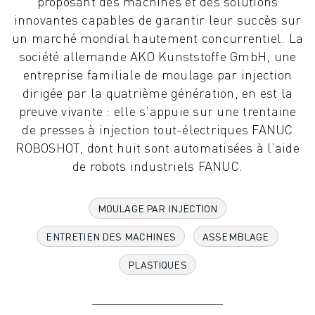
proposant des machines et des solutions
ROBOTS INDUSTRIELS
innovantes capables de garantir leur succès sur
ROBOTS COLLABORATIFS
un marché mondial hautement concurrentiel. La
GAMME DE ROBOTS
société allemande AKO Kunststoffe GmbH, une
CONTRÔLEURS DE ROBOTS
entreprise familiale de moulage par injection
ACCESSOIRES POUR ROBOTS
dirigée par la quatrième génération, en est la
LOGICIEL ROBOT
preuve vivante : elle s’appuie sur une trentaine
LOGICIEL DE SIMULATION
de presses à injection tout-électriques FANUC
PRODUITS DE ROBOTIQUE ÉDUCATIVE
ROBOSHOT, dont huit sont automatisées à l’aide
AUTOMATISATION DES ROBOTS
de robots industriels FANUC.
ROBOTS DE SOUDAGE À L'ARC
ROBOTS ARTICULÉS
MOULAGE PAR INJECTION
SÉRIE ARC MATE
SÉRIE M-900
ENTRETIEN DES MACHINES
ASSEMBLAGE
ROBOTS DELTA
ROBOTS POUR L'ALIMENTATION ET LES SALLES BLANCHES
PLASTIQUES
ROBOTS DE PEINTURE
ROBOTS PALETTISEURS