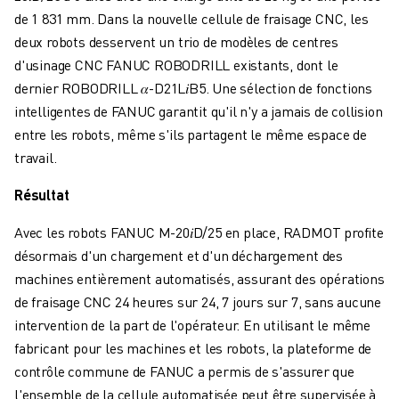
CONTACT
de 1 831 mm. Dans la nouvelle cellule de fraisage CNC, les
CONTACT
deux robots desservent un trio de modèles de centres
LOCALISATION DES SITES
d'usinage CNC FANUC ROBODRILL existants, dont le
IMPRESSION
dernier ROBODRILL 𝛼-D21L𝑖B5. Une sélection de fonctions
intelligentes de FANUC garantit qu'il n'y a jamais de collision
entre les robots, même s'ils partagent le même espace de
travail.
Résultat
Avec les robots FANUC M-20𝑖D/25 en place, RADMOT profite
désormais d'un chargement et d'un déchargement des
machines entièrement automatisés, assurant des opérations
de fraisage CNC 24 heures sur 24, 7 jours sur 7, sans aucune
intervention de la part de l'opérateur. En utilisant le même
fabricant pour les machines et les robots, la plateforme de
contrôle commune de FANUC a permis de s'assurer que
l'ensemble de la cellule automatisée peut être supervisée à