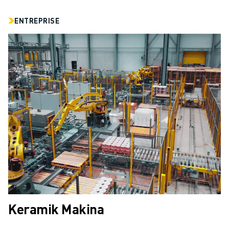
CONTACT
CONTACT
ENTREPRISE
LOCALISATION DES SITES
IMPRESSION
Keramik Makina