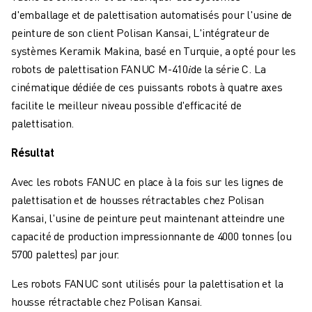
FANUC ACADEMY
d'emballage et de palettisation automatisés pour l'usine de
SOLUTIONS POUR LES INDUSTRIES
peinture de son client Polisan Kansai,
L'intégrateur de
SOLUTIONS POUR L'ÉDUCATION
systèmes Keramik Makina, basé en Turquie, a opté pour les
WORLDSKILLS ET JEUNES TALENTS
robots de palettisation FANUC M-410𝑖de la série C. La
ÉVÉNEMENTS ÉDUCATIFS
cinématique dédiée de ces puissants robots à quatre axes
ACTUALITÉS ET MÉDIAS
facilite le meilleur niveau possible d'efficacité de
ACTUALITÉS ET MÉDIAS
palettisation.
EVÉNEMENTS
ÉVÉNEMENTS ÉDUCATIFS
Résultat
A PROPOS DE FANUC
Avec les robots FANUC en place à la fois sur les lignes de
A PROPOS DE FANUC
palettisation et de housses rétractables chez Polisan
FANUC EN EUROPE
Kansai, l'usine de peinture peut maintenant atteindre une
NOS SITES
capacité de production impressionnante de 4000 tonnes (ou
DÉVELOPPEMENT DURABLE
5700 palettes) par jour.
CARRIÈRE
FAÇONNEZ VOTRE AVENIR AVEC FANUC
Les robots FANUC sont utilisés pour la palettisation et la
REJOIGNEZ-NOUS
housse rétractable chez Polisan Kansai.