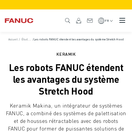
PRODUITS
APERÇU DU PRODUIT
FR
CNC ET SERVOMOTEURS
RECHERCHE DE CNC
Accueil
/
Études de cas
/
Les robots FANUC étendent les avantages du système Stretch Hood
/
Actualités et médias
SYSTÈMES CNC
ENTRAÎNEMENTS
KERAMIK
SYSTÈME D'E/S
Les robots FANUC étendent
FONCTIONS/OPTIONS DE LA CNC
PERSONNALISATION
les avantages du système
SIMULATION - DIGITAL TWIN SOLUTIONS
Stretch Hood
DURABILITÉ DE LA CNC
PRODUITS ÉDUCATIFS CNC
Keramik Makina, un intégrateur de systèmes
SOLUTIONS DE RETROFIT
FANUC, a combiné des systèmes de palettisation
MODÈLES CNC AVANCÉS
et de housses rétractables avec des robots
ROBOTS
FANUC pour former de puissantes solutions de
RECHERCHE DE ROBOTS