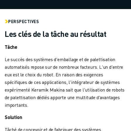
MANUTENTION
PEINTURE
PALETTISATION
PERSPECTIVES
SOUDAGE PAR POINTS
Les clés de la tâche au résultat
INSPECTION DE LA VISION
DÉCOUPAGE PAR FIL EDM
Tâche
TÉMOIGNAGES
SERVICE CLIENTÈLE
Le succès des systèmes d'emballage et de palettisation
SERVICE CLIENTÈLE
automatisés repose sur de nombreux facteurs. L'un d'entre
FANUC PLANS
eux est le choix du robot. En raison des exigences
TERRAIN ET MAINTENANCE
spécifiques de ces applications, l'intégrateur de systèmes
SUPPORT TECHNIQUE À DISTANCE
expérimenté Keramik Makina sait que l'utilisation de robots
PIÈCES DE RECHANGE
de palettisation dédiés apporte une multitude d'avantages
REMISE À NEUF
importants.
OUTILS DE SERVICE NUMÉRIQUE
Solution
CENTRE DE TÉLÉCHARGEMENT " MYFANUC
FORMATION ET ÉDUCATION
Tâché de concevoir et de fabriquer des systèmes