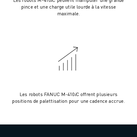
VÉHICULES ÉLECTRIQUES
pince et une charge utile lourde à la vitesse
maximale.
ÉLECTRONIQUE
ALIMENTATION ET BOISSONS
MÉDICAL
PLASTIQUES
ENTREPOSAGE, LOGISTIQUE, POSTE ET COLIS
APPLICATIONS
TOUTES LES APPLICATIONS
USINAGE 5 AXES
SOUDAGE À L'ARC
ASSEMBLAGE
RECTIFICATION CNC
Les robots FANUC M-410𝑖C offrent plusieurs
positions de palettisation pour une cadence accrue.
FRAISAGE CNC
TOURNAGE CNC
PERÇAGE ET TARAUDAGE À GRANDE VITESSE
MOULAGE PAR INJECTION
ENTRETIEN DES MACHINES