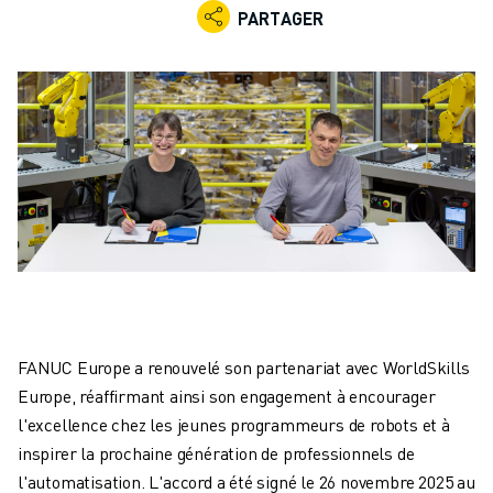
ROBOTS INDUSTRIELS
PARTAGER
ROBOTS COLLABORATIFS
GAMME DE ROBOTS
CONTRÔLEURS DE ROBOTS
ACCESSOIRES POUR ROBOTS
LOGICIEL ROBOT
LOGICIEL DE SIMULATION
PRODUITS DE ROBOTIQUE ÉDUCATIVE
AUTOMATISATION DES ROBOTS
ROBOTS DE SOUDAGE À L'ARC
ROBOTS ARTICULÉS
SÉRIE ARC MATE
SÉRIE M-900
FANUC Europe a renouvelé son partenariat avec WorldSkills
ROBOTS DELTA
Europe, réaffirmant ainsi son engagement à encourager
ROBOTS POUR L'ALIMENTATION ET LES SALLES BLANCHES
l'excellence chez les jeunes programmeurs de robots et à
ROBOTS DE PEINTURE
inspirer la prochaine génération de professionnels de
ROBOTS PALETTISEURS
l'automatisation. L'accord a été signé le 26 novembre 2025 au