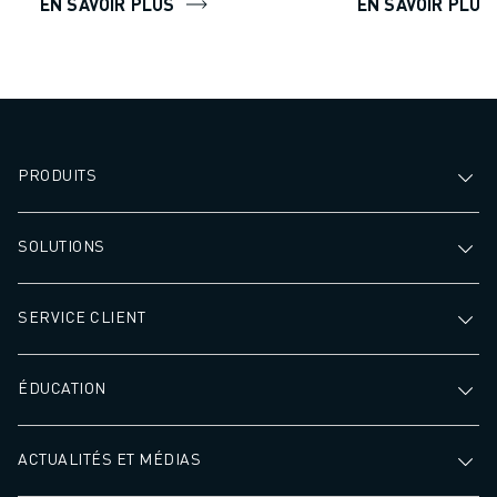
EN SAVOIR PLUS
EN SAVOIR PLUS
CONTACT
CONTACT
LOCALISATION DES SITES
IMPRESSION
PRODUITS
SOLUTIONS
SERVICE CLIENT
ÉDUCATION
ACTUALITÉS ET MÉDIAS