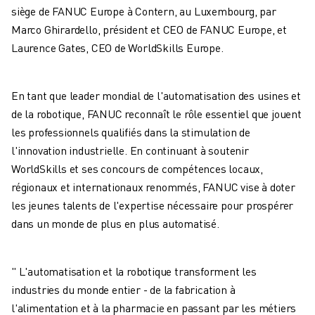
ROBOTS SCARA
siège de FANUC Europe à Contern, au Luxembourg, par
CENTRES D'USINAGE CNC COMPACTS
Marco Ghirardello, président et CEO de FANUC Europe, et
RECHERCHE DE ROBODRILL
Laurence Gates, CEO de WorldSkills Europe.
ROBODRILL CENTRES D'USINAGE CNC COMPACTS
ROBODRILL MATÉRIEL
En tant que leader mondial de l'automatisation des usines et
LOGICIEL ROBODRILL
de la robotique, FANUC reconnaît le rôle essentiel que jouent
ROBODRILL MAINTENANCE PRÉVENTIVE
les professionnels qualifiés dans la stimulation de
DURABILITÉ DU ROBODRILL
l'innovation industrielle. En continuant à soutenir
ROBODRILL ENSEMBLE DE ROBOTS
WorldSkills et ses concours de compétences locaux,
ROBODRILL KIT PÉDAGOGIQUE
régionaux et internationaux renommés, FANUC vise à doter
MACHINES DE MOULAGE PAR INJECTION ÉLECTRIQUES
les jeunes talents de l'expertise nécessaire pour prospérer
RECHERCHE DE ROBOSHOT
dans un monde de plus en plus automatisé.
ROBOSHOT MACHINES DE MOULAGE PAR INJECTION ÉLECTRIQUES
ROBOSHOT MATÉRIEL
LOGICIEL ROBOSHOT
" L'automatisation et la robotique transforment les
DURABILITÉ DU ROBOSHOT
industries du monde entier - de la fabrication à
ROBOSHOT ENSEMBLE DE ROBOTS
l'alimentation et à la pharmacie en passant par les métiers