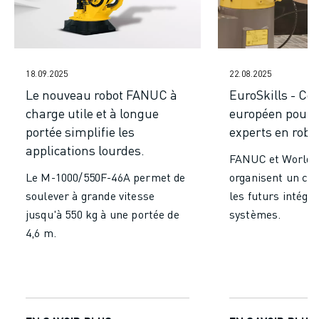
FANUC ACADEMY
SOLUTIONS POUR LES INDUSTRIES
SOLUTIONS POUR L'ÉDUCATION
WORLDSKILLS ET JEUNES TALENTS
18.09.2025
22.08.2025
ÉVÉNEMENTS ÉDUCATIFS
Le nouveau robot FANUC à
EuroSkills - Co
ACTUALITÉS ET MÉDIAS
charge utile et à longue
européen pour 
ACTUALITÉS ET MÉDIAS
portée simplifie les
experts en robo
EVÉNEMENTS
applications lourdes.
ÉVÉNEMENTS ÉDUCATIFS
FANUC et WorldSk
A PROPOS DE FANUC
Le M-1000/550F-46A permet de
organisent un co
A PROPOS DE FANUC
soulever à grande vitesse
les futurs intégr
FANUC EN EUROPE
jusqu'à 550 kg à une portée de
systèmes.
NOS SITES
4,6 m.
DÉVELOPPEMENT DURABLE
CARRIÈRE
FAÇONNEZ VOTRE AVENIR AVEC FANUC
REJOIGNEZ-NOUS