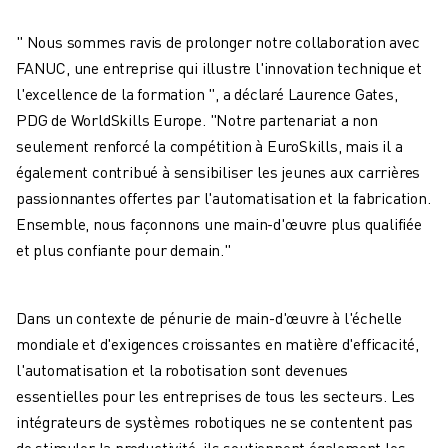
VÉHICULES ÉLECTRIQUES
" Nous sommes ravis de prolonger notre collaboration avec
ÉLECTRONIQUE
FANUC, une entreprise qui illustre l'innovation technique et
ALIMENTATION ET BOISSONS
l'excellence de la formation ", a déclaré Laurence Gates,
MÉDICAL
PDG de WorldSkills Europe. "Notre partenariat a non
PLASTIQUES
seulement renforcé la compétition à EuroSkills, mais il a
ENTREPOSAGE, LOGISTIQUE, POSTE ET COLIS
également contribué à sensibiliser les jeunes aux carrières
APPLICATIONS
passionnantes offertes par l'automatisation et la fabrication.
TOUTES LES APPLICATIONS
Ensemble, nous façonnons une main-d'œuvre plus qualifiée
USINAGE 5 AXES
et plus confiante pour demain."
SOUDAGE À L'ARC
ASSEMBLAGE
RECTIFICATION CNC
Dans un contexte de pénurie de main-d'œuvre à l'échelle
FRAISAGE CNC
mondiale et d'exigences croissantes en matière d'efficacité,
TOURNAGE CNC
l'automatisation et la robotisation sont devenues
PERÇAGE ET TARAUDAGE À GRANDE VITESSE
essentielles pour les entreprises de tous les secteurs. Les
MOULAGE PAR INJECTION
intégrateurs de systèmes robotiques ne se contentent pas
ENTRETIEN DES MACHINES
de stimuler la productivité, ils soutiennent également les