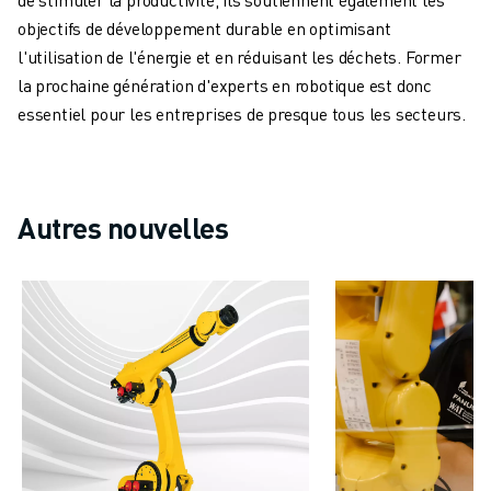
MANUTENTION
objectifs de développement durable en optimisant
PEINTURE
l'utilisation de l'énergie et en réduisant les déchets. Former
PALETTISATION
la prochaine génération d'experts en robotique est donc
SOUDAGE PAR POINTS
essentiel pour les entreprises de presque tous les secteurs.
INSPECTION DE LA VISION
DÉCOUPAGE PAR FIL EDM
TÉMOIGNAGES
SERVICE CLIENTÈLE
Autres nouvelles
SERVICE CLIENTÈLE
FANUC PLANS
TERRAIN ET MAINTENANCE
SUPPORT TECHNIQUE À DISTANCE
PIÈCES DE RECHANGE
REMISE À NEUF
OUTILS DE SERVICE NUMÉRIQUE
CENTRE DE TÉLÉCHARGEMENT " MYFANUC
FORMATION ET ÉDUCATION