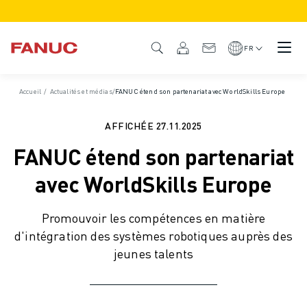
PRODUITS
APERÇU DU PRODUIT
FR
CNC ET SERVOMOTEURS
RECHERCHE DE CNC
Accueil
/
Actualités et médias
/
FANUC étend son partenariat avec WorldSkills Europe
SYSTÈMES CNC
ENTRAÎNEMENTS
AFFICHÉE
27.11.2025
SYSTÈME D'E/S
FANUC étend son partenariat
FONCTIONS/OPTIONS DE LA CNC
PERSONNALISATION
avec WorldSkills Europe
SIMULATION - DIGITAL TWIN SOLUTIONS
DURABILITÉ DE LA CNC
Promouvoir les compétences en matière
PRODUITS ÉDUCATIFS CNC
d'intégration des systèmes robotiques auprès des
SOLUTIONS DE RETROFIT
jeunes talents
MODÈLES CNC AVANCÉS
ROBOTS
RECHERCHE DE ROBOTS