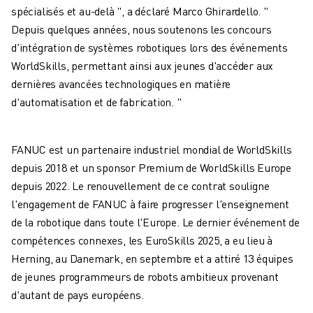
ROBOSHOT MAINTENANCE PRÉVENTIVE
spécialisés et au-delà ", a déclaré Marco Ghirardello. "
COÛT TOTAL D'UNE ROBOSHOT
Depuis quelques années, nous soutenons les concours
MACHINES D'ÉLECTROÉROSION PAR FIL
d'intégration de systèmes robotiques lors des événements
ROBOCUT MACHINES D'ÉLECTROÉROSION À FIL
WorldSkills, permettant ainsi aux jeunes d'accéder aux
ROBOCUT MATÉRIEL
dernières avancées technologiques en matière
LOGICIEL ROBOCUT
d'automatisation et de fabrication. "
ROBOCUT MAINTENANCE PRÉVENTIVE
DURABILITÉ DU ROBOCUT
SOLUTIONS IIOT
FANUC est un partenaire industriel mondial de WorldSkills
SOLUTIONS POUR L'USINE INTELLIGENTE
depuis 2018 et un sponsor Premium de WorldSkills Europe
DES SOLUTIONS D'USINE INTELLIGENTE POUR AMÉLIORER L'EFFICAC
depuis 2022. Le renouvellement de ce contrat souligne
ENREGISTREMENT DU PRODUIT "
l'engagement de FANUC à faire progresser l'enseignement
TÉMOIGNAGES
de la robotique dans toute l'Europe. Le dernier événement de
SOLUTIONS
compétences connexes, les EuroSkills 2025, a eu lieu à
INDUSTRIES
Herning, au Danemark, en septembre et a attiré 13 équipes
TOUTES LES INDUSTRIES
de jeunes programmeurs de robots ambitieux provenant
AÉROSPATIALE
d'autant de pays européens.
AUTOMOBILE