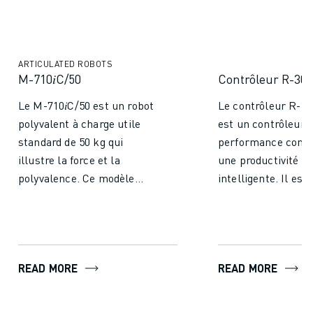
ARTICULATED ROBOTS
M-710𝑖C/50
Contrôleur R-30𝑖
Le M-710𝑖C/50 est un robot
Le contrôleur R-30
polyvalent à charge utile
est un contrôleur 
standard de 50 kg qui
performance conç
illustre la force et la
une productivité p
polyvalence. Ce modèle
intelligente. Il est
robuste à 6 axes est doté
pour faciliter l'util
d'un poignet fin, d'un bras
des robots et de
rigide et d'un design
l'automatisation d
compact. Il est conçu pour
l'industrie manufa
READ MORE
READ MORE
des vitesses d'axe élevées
Avec plusieurs mat
et une remarquable
intégrés et plus de
polyvalence sur 6 axes, ce
fonctions logicielles