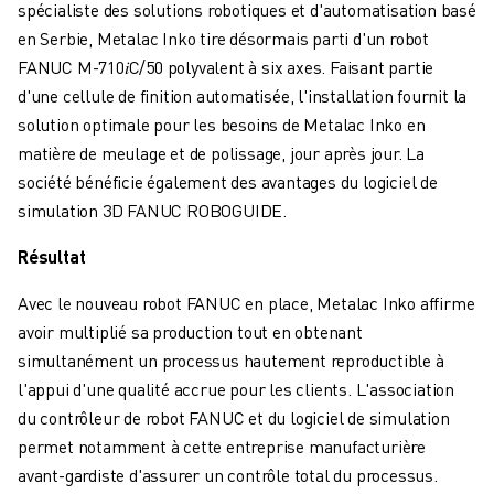
spécialiste des solutions robotiques et d'automatisation basé
FORMATION ET ÉDUCATION
en Serbie, Metalac Inko tire désormais parti d'un robot
FANUC ACADEMY
FANUC M-710𝑖C/50 polyvalent à six axes. Faisant partie
SOLUTIONS POUR LES INDUSTRIES
d'une cellule de finition automatisée, l'installation fournit la
SOLUTIONS POUR L'ÉDUCATION
solution optimale pour les besoins de Metalac Inko en
WORLDSKILLS ET JEUNES TALENTS
matière de meulage et de polissage, jour après jour. La
ÉVÉNEMENTS ÉDUCATIFS
société bénéficie également des avantages du logiciel de
ACTUALITÉS ET MÉDIAS
simulation 3D FANUC ROBOGUIDE.
ACTUALITÉS ET MÉDIAS
EVÉNEMENTS
Résultat
ÉVÉNEMENTS ÉDUCATIFS
A PROPOS DE FANUC
Avec le nouveau robot FANUC en place, Metalac Inko affirme
A PROPOS DE FANUC
avoir multiplié sa production tout en obtenant
FANUC EN EUROPE
simultanément un processus hautement reproductible à
NOS SITES
l'appui d'une qualité accrue pour les clients. L'association
DÉVELOPPEMENT DURABLE
du contrôleur de robot FANUC et du logiciel de simulation
CARRIÈRE
permet notamment à cette entreprise manufacturière
FAÇONNEZ VOTRE AVENIR AVEC FANUC
avant-gardiste d'assurer un contrôle total du processus.