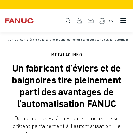
PRODUITS
APERÇU DU PRODUIT
FR
CNC ET SERVOMOTEURS
RECHERCHE DE CNC
Accueil
/
Un fabricant d’éviers et de baignoires tire pleinement parti des avantages de l’automatisa
/
Études de cas
/
Actualités et médias
SYSTÈMES CNC
ENTRAÎNEMENTS
METALAC INKO
SYSTÈME D'E/S
Un fabricant d’éviers et de
FONCTIONS/OPTIONS DE LA CNC
PERSONNALISATION
baignoires tire pleinement
SIMULATION - DIGITAL TWIN SOLUTIONS
parti des avantages de
DURABILITÉ DE LA CNC
PRODUITS ÉDUCATIFS CNC
l’automatisation FANUC
SOLUTIONS DE RETROFIT
MODÈLES CNC AVANCÉS
De nombreuses tâches dans l’industrie se
ROBOTS
prêtent parfaitement à l’automatisation. Le
RECHERCHE DE ROBOTS