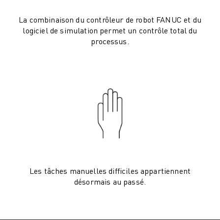
VÉHICULES ÉLECTRIQUES
La combinaison du contrôleur de robot FANUC et du
ÉLECTRONIQUE
logiciel de simulation permet un contrôle total du
ALIMENTATION ET BOISSONS
processus.
MÉDICAL
PLASTIQUES
ENTREPOSAGE, LOGISTIQUE, POSTE ET COLIS
APPLICATIONS
TOUTES LES APPLICATIONS
USINAGE 5 AXES
SOUDAGE À L'ARC
ASSEMBLAGE
RECTIFICATION CNC
FRAISAGE CNC
Les tâches manuelles difficiles appartiennent
TOURNAGE CNC
désormais au passé.
PERÇAGE ET TARAUDAGE À GRANDE VITESSE
MOULAGE PAR INJECTION
ENTRETIEN DES MACHINES