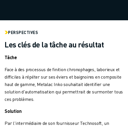
MANUTENTION
PEINTURE
PALETTISATION
SOUDAGE PAR POINTS
PERSPECTIVES
INSPECTION DE LA VISION
DÉCOUPAGE PAR FIL EDM
Les clés de la tâche au résultat
TÉMOIGNAGES
SERVICE CLIENTÈLE
Tâche
SERVICE CLIENTÈLE
Face à des processus de finition chronophages, laborieux et
FANUC PLANS
difficiles à répéter sur ses éviers et baignoires en composite
TERRAIN ET MAINTENANCE
haut de gamme, Metalac Inko souhaitait identifier une
SUPPORT TECHNIQUE À DISTANCE
solution d'automatisation qui permettrait de surmonter tous
PIÈCES DE RECHANGE
ces problèmes.
REMISE À NEUF
OUTILS DE SERVICE NUMÉRIQUE
Solution
E-STORE
Par l'intermédiaire de son fournisseur Technosoft, un
CENTRE DE TÉLÉCHARGEMENT " MYFANUC