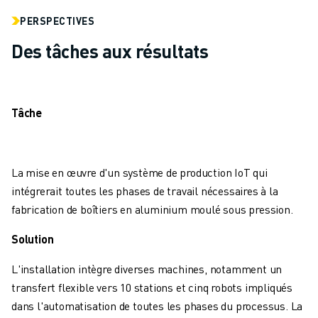
MANUTENTION
PERSPECTIVES
PEINTURE
Des tâches aux résultats
PALETTISATION
SOUDAGE PAR POINTS
INSPECTION DE LA VISION
DÉCOUPAGE PAR FIL EDM
Tâche
TÉMOIGNAGES
SERVICE CLIENTÈLE
SERVICE CLIENTÈLE
La mise en œuvre d'un système de production IoT qui
FANUC PLANS
intégrerait toutes les phases de travail nécessaires à la
TERRAIN ET MAINTENANCE
fabrication de boîtiers en aluminium moulé sous pression.
SUPPORT TECHNIQUE À DISTANCE
PIÈCES DE RECHANGE
Solution
REMISE À NEUF
L'installation intègre diverses machines, notamment un
OUTILS DE SERVICE NUMÉRIQUE
transfert flexible vers 10 stations et cinq robots impliqués
E-STORE
dans l'automatisation de toutes les phases du processus. La
CENTRE DE TÉLÉCHARGEMENT " MYFANUC