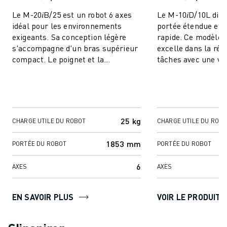
Le M-20𝑖B/25 est un robot 6 axes
Le M-10𝑖D/10L dis
idéal pour les environnements
portée étendue et d
exigeants. Sa conception légère
rapide. Ce modèle 
s'accompagne d'un bras supérieur
excelle dans la réal
compact. Le poignet et la
tâches avec une vit
technologie servo avancée offrent
précision inégalées
une vites...
et son ...
25 kg
CHARGE UTILE DU ROBOT
CHARGE UTILE DU ROB
1853 mm
PORTÉE DU ROBOT
PORTÉE DU ROBOT
6
AXES
AXES
EN SAVOIR PLUS
VOIR LE PRODUIT