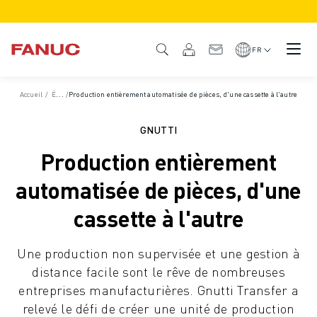
PRODUITS
APERÇU DU PRODUIT
FR
CNC ET SERVOMOTEURS
RECHERCHE DE CNC
Accueil
/
Études de cas
/
Production entièrement automatisée de pièces, d'une cassette à l'autre
SYSTÈMES CNC
ENTRAÎNEMENTS
GNUTTI
SYSTÈME D'E/S
Production entièrement
FONCTIONS/OPTIONS DE LA CNC
PERSONNALISATION
automatisée de pièces, d'une
SIMULATION - DIGITAL TWIN SOLUTIONS
cassette à l'autre
DURABILITÉ DE LA CNC
PRODUITS ÉDUCATIFS CNC
Une production non supervisée et une gestion à
SOLUTIONS DE RETROFIT
distance facile sont le rêve de nombreuses
MODÈLES CNC AVANCÉS
entreprises manufacturières. Gnutti Transfer a
ROBOTS
relevé le défi de créer une unité de production
RECHERCHE DE ROBOTS