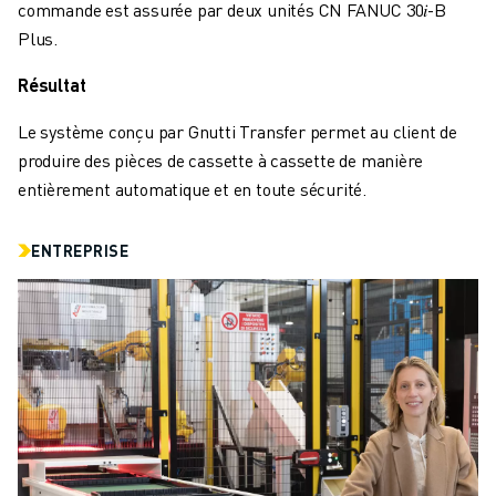
commande est assurée par deux unités CN FANUC 30𝑖-B
FORMATION ET ÉDUCATION
Plus.
FANUC ACADEMY
SOLUTIONS POUR LES INDUSTRIES
Résultat
SOLUTIONS POUR L'ÉDUCATION
WORLDSKILLS ET JEUNES TALENTS
Le système conçu par Gnutti Transfer permet au client de
ÉVÉNEMENTS ÉDUCATIFS
produire des pièces de cassette à cassette de manière
ACTUALITÉS ET MÉDIAS
entièrement automatique et en toute sécurité.
ACTUALITÉS ET MÉDIAS
EVÉNEMENTS
ENTREPRISE
ÉVÉNEMENTS ÉDUCATIFS
A PROPOS DE FANUC
A PROPOS DE FANUC
FANUC EN EUROPE
NOS SITES
DÉVELOPPEMENT DURABLE
CARRIÈRE
FAÇONNEZ VOTRE AVENIR AVEC FANUC