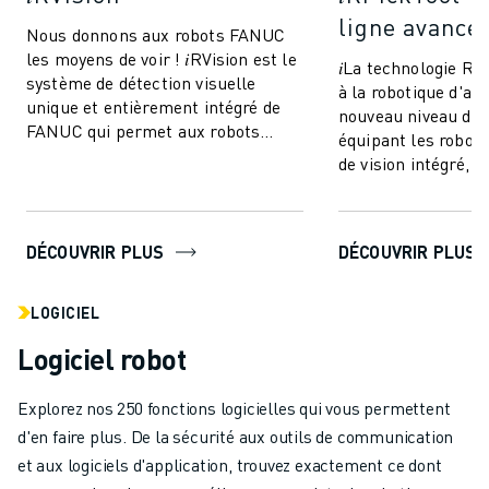
ligne avancé
Nous donnons aux robots FANUC
les moyens de voir ! 𝑖RVision est le
𝑖La technologie R
système de détection visuelle
à la robotique d'at
unique et entièrement intégré de
nouveau niveau de 
FANUC qui permet aux robots
équipant les robot
FANUC de voir - rendant la
de vision intégré, e
production ...
une sorte de "coord
DÉCOUVRIR PLUS
DÉCOUVRIR PLUS
LOGICIEL
Logiciel robot
Explorez nos 250 fonctions logicielles qui vous permettent
d'en faire plus. De la sécurité aux outils de communication
et aux logiciels d'application, trouvez exactement ce dont