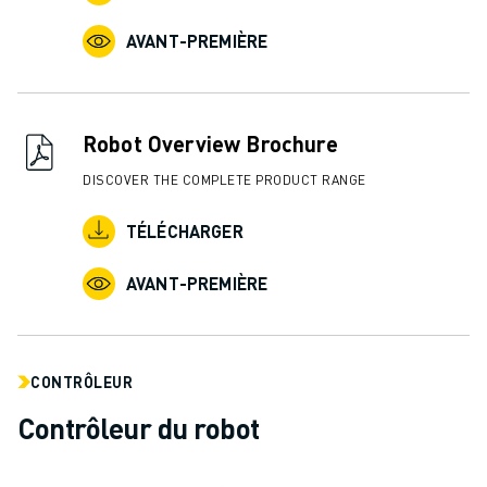
REJOIGNEZ-NOUS
CONTACT
AVANT-PREMIÈRE
CONTACT
LOCALISATION DES SITES
IMPRESSION
Robot Overview Brochure
DISCOVER THE COMPLETE PRODUCT RANGE
TÉLÉCHARGER
AVANT-PREMIÈRE
CONTRÔLEUR
Contrôleur du robot