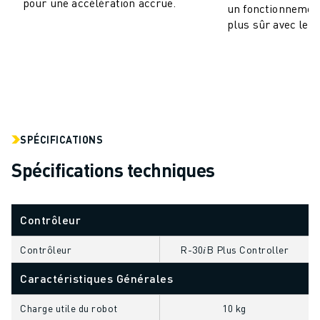
pour une accélération accrue.
un fonctionnement
VÉHICULES ÉLECTRIQUES
plus sûr avec le b
ÉLECTRONIQUE
ALIMENTATION ET BOISSONS
MÉDICAL
PLASTIQUES
ENTREPOSAGE, LOGISTIQUE, POSTE ET COLIS
APPLICATIONS
SPÉCIFICATIONS
TOUTES LES APPLICATIONS
USINAGE 5 AXES
Spécifications techniques
SOUDAGE À L'ARC
ASSEMBLAGE
Contrôleur
RECTIFICATION CNC
FRAISAGE CNC
Contrôleur
R-30𝑖B Plus Controller
TOURNAGE CNC
PERÇAGE ET TARAUDAGE À GRANDE VITESSE
Caractéristiques Générales
MOULAGE PAR INJECTION
Charge utile du robot
10 kg
ENTRETIEN DES MACHINES