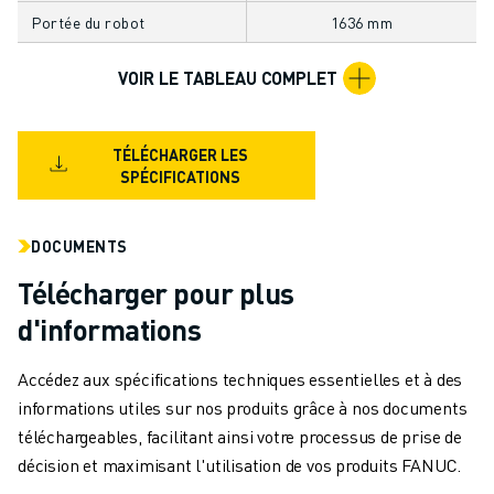
MANUTENTION
Portée du robot
1636 mm
PEINTURE
PALETTISATION
VOIR LE TABLEAU COMPLET
SOUDAGE PAR POINTS
INSPECTION DE LA VISION
TÉLÉCHARGER LES
DÉCOUPAGE PAR FIL EDM
SPÉCIFICATIONS
TÉMOIGNAGES
SERVICE CLIENTÈLE
SERVICE CLIENTÈLE
DOCUMENTS
FANUC PLANS
Télécharger pour plus
TERRAIN ET MAINTENANCE
d'informations
SUPPORT TECHNIQUE À DISTANCE
PIÈCES DE RECHANGE
Accédez aux spécifications techniques essentielles et à des
REMISE À NEUF
informations utiles sur nos produits grâce à nos documents
OUTILS DE SERVICE NUMÉRIQUE
téléchargeables, facilitant ainsi votre processus de prise de
E-STORE
décision et maximisant l'utilisation de vos produits FANUC.
CENTRE DE TÉLÉCHARGEMENT " MYFANUC