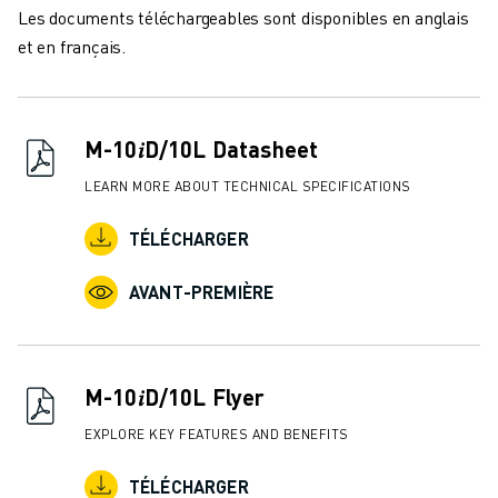
FORMATION ET ÉDUCATION
Les documents téléchargeables sont disponibles en anglais
FANUC ACADEMY
et en français.
SOLUTIONS POUR LES INDUSTRIES
SOLUTIONS POUR L'ÉDUCATION
WORLDSKILLS ET JEUNES TALENTS
M-10𝑖D/10L Datasheet
ÉVÉNEMENTS ÉDUCATIFS
ACTUALITÉS ET MÉDIAS
LEARN MORE ABOUT TECHNICAL SPECIFICATIONS
ACTUALITÉS ET MÉDIAS
TÉLÉCHARGER
EVÉNEMENTS
ÉVÉNEMENTS ÉDUCATIFS
AVANT-PREMIÈRE
A PROPOS DE FANUC
A PROPOS DE FANUC
FANUC EN EUROPE
NOS SITES
M-10𝑖D/10L Flyer
DÉVELOPPEMENT DURABLE
EXPLORE KEY FEATURES AND BENEFITS
CARRIÈRE
FAÇONNEZ VOTRE AVENIR AVEC FANUC
TÉLÉCHARGER