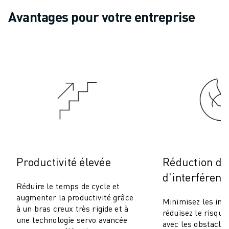
ROBOSHOT MAINTENANCE PRÉVENTIVE
Avantages pour votre entreprise
COÛT TOTAL D'UNE ROBOSHOT
MACHINES D'ÉLECTROÉROSION PAR FIL
ROBOCUT MACHINES D'ÉLECTROÉROSION À FIL
ROBOCUT MATÉRIEL
LOGICIEL ROBOCUT
ROBOCUT MAINTENANCE PRÉVENTIVE
DURABILITÉ DU ROBOCUT
SOLUTIONS IIOT
SOLUTIONS POUR L'USINE INTELLIGENTE
DES SOLUTIONS D'USINE INTELLIGENTE POUR AMÉLIORER L'EFFICAC
ENREGISTREMENT DU PRODUIT "
Productivité élevée
Réduction du
TÉMOIGNAGES
SOLUTIONS
d'interférenc
Réduire le temps de cycle et
INDUSTRIES
augmenter la productivité grâce
TOUTES LES INDUSTRIES
Minimisez les int
à un bras creux très rigide et à
réduisez le risque 
AÉROSPATIALE
une technologie servo avancée
avec les obstacle
AUTOMOBILE