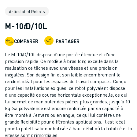
ROBOTS INDUSTRIELS
Articulated Robots
ROBOTS COLLABORATIFS
GAMME DE ROBOTS
M-10𝑖D/10L
CONTRÔLEURS DE ROBOTS
ACCESSOIRES POUR ROBOTS
COMPARER
PARTAGER
LOGICIEL ROBOT
LOGICIEL DE SIMULATION
Le M-10𝑖D/10L dispose d'une portée étendue et d'une
PRODUITS DE ROBOTIQUE ÉDUCATIVE
précision rapide. Ce modèle à bras long excelle dans la
AUTOMATISATION DES ROBOTS
réalisation de tâches avec une vitesse et une précision
inégalées. Son design fin et son faible encombrement le
ROBOTS DE SOUDAGE À L'ARC
rendent idéal pour les espaces de travail compacts. Conçu
ROBOTS ARTICULÉS
pour les installations exiguës, ce robot polyvalent dispose
SÉRIE ARC MATE
d'une capacité de course horizontale exceptionnelle, ce qui
SÉRIE M-900
lui permet de manipuler des pièces plus grandes, jusqu'à 10
ROBOTS DELTA
kg. Sa polyvalence est encore renforcée par sa capacité à
être monté à l'envers ou en angle, ce qui lui confère une
ROBOTS POUR L'ALIMENTATION ET LES SALLES BLANCHES
grande flexibilité pour différentes applications. Il est idéal
ROBOTS DE PEINTURE
pour la palettisation robotisée à haut débit où la fiabilité et la
ROBOTS PALETTISEURS
vitesse sont primordiales.