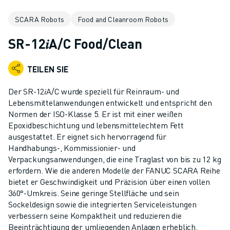
KOLLABORATIVE ROBOTER
SCARA Robots
Food and Cleanroom Robots
ROBOTERPALETTE
ROBOTER-STEUERUNGEN
SR-12𝑖A/C Food/Clean
ROBOTER-ZUBEHÖR
ROBOTER-SOFTWARE
TEILEN SIE
SIMULATIONSSOFTWARE
ROBOTIK-PRODUKTE FÜR DEN BILDUNGSBEREICH
Der SR-12𝑖A/C wurde speziell für Reinraum- und
ROBOTER-AUTOMATISIERUNG
Lebensmittelanwendungen entwickelt und entspricht den
KOMPAKTE CNC-BEARBEITUNGSZENTREN
Normen der ISO-Klasse 5. Er ist mit einer weißen
Epoxidbeschichtung und lebensmittelechtem Fett
ROBODRILL-FILTER
ausgestattet. Er eignet sich hervorragend für
ROBODRILL KOMPAKTE CNC-BEARBEITUNGSZENTREN
Handhabungs-, Kommissionier- und
ROBODRILL HARDWARE
Verpackungsanwendungen, die eine Traglast von bis zu 12 kg
ROBODRILL SOFTWARE
erfordern. Wie die anderen Modelle der FANUC SCARA Reihe
ROBODRILL VORBEUGENDE WARTUNG
bietet er Geschwindigkeit und Präzision über einen vollen
360°-Umkreis. Seine geringe Stellfläche und sein
ROBODRILL NACHHALTIGKEIT
Sockeldesign sowie die integrierten Serviceleistungen
ROBODRILL ROBOTER-PAKET
verbessern seine Kompaktheit und reduzieren die
ROBODRILL BILDUNGSPAKET
Beeinträchtigung der umliegenden Anlagen erheblich.