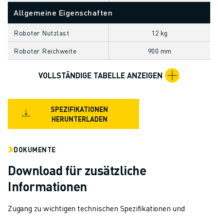
TECHNISCHE FERNUNTERSTÜTZUNG
Allgemeine Eigenschaften
ERSATZTEILE
WIEDERAUFBEREITUNG
Roboter Nutzlast
12 kg
DIGITALE SERVICE TOOLS
Roboter Reichweite
900 mm
E-STORE
DOWNLOAD CENTER » MYFANUC
VOLLSTÄNDIGE TABELLE ANZEIGEN
TRAINING & AUSBILDUNG
FANUC AKADEMIE
BRANCHEN-LÖSUNGEN
SPEZIFIKATIONEN
HERUNTERLADEN
LÖSUNGEN FÜR DIE AUSBILDUNG
WORLDSKILLS & YOUNG TALENTS
BILDUNGSVERANSTALTUNGEN
DOKUMENTE
NEWS & MEDIA
Download für zusätzliche
NEWS & MEDIA
Informationen
EVENTS
BILDUNGSVERANSTALTUNGEN
Zugang zu wichtigen technischen Spezifikationen und
ÜBER FANUC