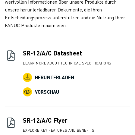
wertvollen Informationen über unsere Produkte durch
ÜBER FANUC
unsere herunterladbaren Dokumente, die Ihren
FANUC IN EUROPA
Entscheidungsprozess unterstützen und die Nutzung Ihrer
UNSERE STANDORTE
FANUC Produkte maximieren.
NACHHALTIGKEIT
KARRIERE
GESTALTEN SIE IHRE ZUKUNFT MIT FANUC
JETZT BEWERBEN » KARRIEREPORTAL
SR-12𝑖A/C Datasheet
KONTAKT
LEARN MORE ABOUT TECHNICAL SPECIFICATIONS
KONTAKT
STANDORTE
HERUNTERLADEN
IMPRESSUM
VORSCHAU
SR-12𝑖A/C Flyer
EXPLORE KEY FEATURES AND BENEFITS