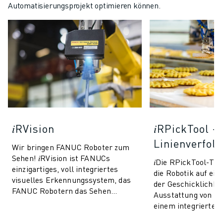
Automatisierungsprojekt optimieren können.
𝑖RVision
𝑖RPickTool -
Linienverfol
Wir bringen FANUC Roboter zum
Sehen! 𝑖RVision ist FANUCs
𝑖Die RPickTool-Te
einzigartiges, voll integriertes
die Robotik auf ei
visuelles Erkennungssystem, das
der Geschicklichkei
FANUC Robotern das Sehen
Ausstattung von R
ermöglicht und die Produktion
einem integrierten
schneller, intellig...
Bildverarbeitungs