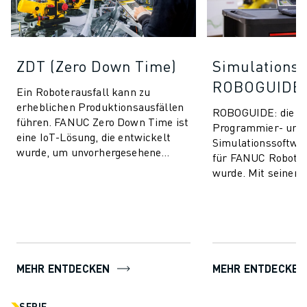
ZDT (Zero Down Time)
Simulationss
ROBOGUIDE
Ein Roboterausfall kann zu
erheblichen Produktionsausfällen
ROBOGUIDE: die ult
führen. FANUC Zero Down Time ist
Programmier- und
eine IoT-Lösung, die entwickelt
Simulationssoftware
wurde, um unvorhergesehene
für FANUC Roboter
Produktionsausfälle zu vermeiden
wurde. Mit seiner i
und die Leis...
Technologie ermögl
ROBOGUIDE den An
mü...
MEHR ENTDECKEN
MEHR ENTDECKEN
SERIE