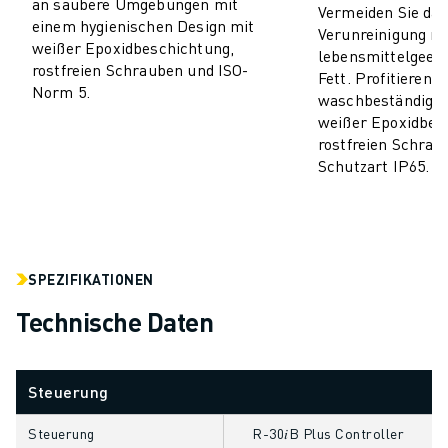
an saubere Umgebungen mit
Vermeiden Sie das
CNC-SCHLEIFEN
einem hygienischen Design mit
Verunreinigung mi
weißer Epoxidbeschichtung,
CNC-FRÄSEN
lebensmittelgeei
rostfreien Schrauben und ISO-
CNC-DREHEN
Fett. Profitieren 
Norm 5.
waschbeständigen
HOCHGESCHWINDIGKEITSBOHREN UND -GEWINDESCHNEIDEN
weißer Epoxidbes
SPRITZGUSS
rostfreien Schrau
MASCHINENBEDIENUNG
Schutzart IP65.
MATERIALHANDHABUNG
LACKIEREN
PALETTIEREN
PUNKTSCHWEISSEN
SPEZIFIKATIONEN
VISION INSPEKTION
DRAHTERODIERMASCHINE
Technische Daten
FALLBEISPIELE
KUNDENDIENST
KUNDENBETREUUNG
Steuerung
FANUC PLANS
Steuerung
R-30𝑖B Plus Controller
FIELD & WARTUNG