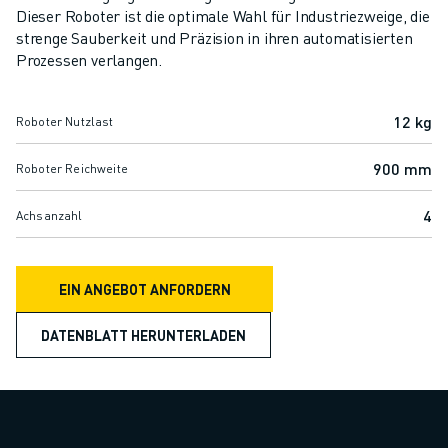
ELEKTRISCHE SPRITZGUSSMASCHINEN
Dieser Roboter ist die optimale Wahl für Industriezweige, die
ROBOSHOT-FILTER
strenge Sauberkeit und Präzision in ihren automatisierten
ROBOSHOT ELEKTRISCHE SPRITZGUSSMASCHINEN
Prozessen verlangen.
ROBOSHOT HARDWARE
ROBOSHOT SOFTWARE
12 kg
Roboter Nutzlast
ROBOSHOT NACHHALTIGKEIT
ROBOSHOT ROBOTER-PAKET
900 mm
Roboter Reichweite
ROBOSHOT VORBEUGENDE WARTUNG
ROBOSHOT TOTAL COST OF OWNERSHIP
4
Achsanzahl
DRAHTERODIERMASCHINEN
ROBOCUT DRAHTERODIERMASCHINEN
EIN ANGEBOT ANFORDERN
ROBOCUT HARDWARE
ROBOCUT SOFTWARE
DATENBLATT HERUNTERLADEN
ROBOCUT VORBEUGENDE WARTUNG
ROBOCUT NACHHALTIGKEIT
IIOT-LÖSUNGEN
INTELLIGENTE FABRIKLÖSUNGEN