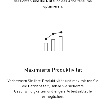
verzichten und die Nutzung des Arbeitsraums
CNC-SCHLEIFEN
optimieren.
CNC-FRÄSEN
CNC-DREHEN
HOCHGESCHWINDIGKEITSBOHREN UND -GEWINDESCHNEIDEN
SPRITZGUSS
MASCHINENBEDIENUNG
MATERIALHANDHABUNG
LACKIEREN
PALETTIEREN
PUNKTSCHWEISSEN
VISION INSPEKTION
Maximierte Produktivität
DRAHTERODIERMASCHINE
FALLBEISPIELE
Verbessern Sie Ihre Produktivität und maximieren Sie
KUNDENDIENST
die Betriebszeit, indem Sie sicherere
Geschwindigkeiten und engere Arbeitsabläufe
KUNDENBETREUUNG
ermöglichen.
FANUC PLANS
FIELD & WARTUNG