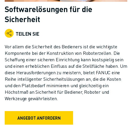
KOLLABORATIVE ROBOTER
Softwarelösungen für die
ROBOTERPALETTE
Sicherheit
ROBOTER-STEUERUNGEN
ROBOTER-ZUBEHÖR
TEILEN SIE
ROBOTER-SOFTWARE
SIMULATIONSSOFTWARE
Vor allem die Sicherheit des Bedieners ist die wichtigste
ROBOTIK-PRODUKTE FÜR DEN BILDUNGSBEREICH
Komponente bei der Konstruktion von Roboterzellen. Die
ROBOTER-AUTOMATISIERUNG
Schaffung einer sicheren Einrichtung kann kostspielig sein
KOMPAKTE CNC-BEARBEITUNGSZENTREN
und einen erheblichen Einfluss auf die Stellfläche haben. Um
diese Herausforderungen zu meistern, bietet FANUC eine
ROBODRILL-FILTER
Reihe intelligenter Sicherheitslösungen an, die die Kosten
ROBODRILL KOMPAKTE CNC-BEARBEITUNGSZENTREN
und den Platzbedarf minimieren und gleichzeitig ein
ROBODRILL HARDWARE
Höchstmaß an Sicherheit für Bediener, Roboter und
ROBODRILL SOFTWARE
Werkzeuge gewährleisten.
ROBODRILL VORBEUGENDE WARTUNG
ROBODRILL NACHHALTIGKEIT
ANGEBOT ANFORDERN
ROBODRILL ROBOTER-PAKET
ROBODRILL BILDUNGSPAKET