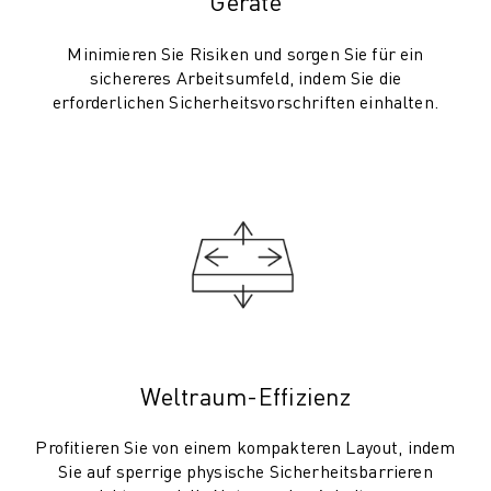
Geräte
PRODUKTREGISTRIERUNG » FANUC PORTAL
FALLBEISPIELE
Minimieren Sie Risiken und sorgen Sie für ein
LÖSUNGEN
sichereres Arbeitsumfeld, indem Sie die
BRANCHEN
erforderlichen Sicherheitsvorschriften einhalten.
ALLE BRANCHEN
LUFT- UND RAUMFAHRT
AUTOMOBIL
ELEKTRISCHE FAHRZEUGE
ELEKTRONIK
LEBENSMITTEL UND GETRÄNKE
MEDIZIN
KUNSTSTOFFE
LAGERHALTUNG, LOGISTIK, POST & PAKET
APPLIKATIONEN
Weltraum-Effizienz
ALLE APPLIKATIONEN
5-ACHS-BEARBEITUNG
Profitieren Sie von einem kompakteren Layout, indem
LICHTBOGENSCHWEISSEN
Sie auf sperrige physische Sicherheitsbarrieren
MONTAGE