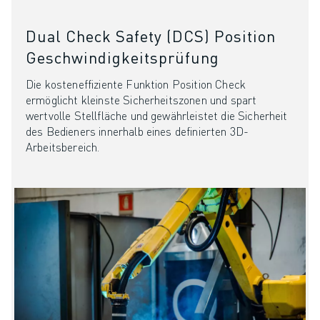
ÜBER FANUC
FANUC IN EUROPA
Dual Check Safety (DCS) Position
UNSERE STANDORTE
Geschwindigkeitsprüfung
NACHHALTIGKEIT
KARRIERE
Die kosteneffiziente Funktion Position Check
GESTALTEN SIE IHRE ZUKUNFT MIT FANUC
ermöglicht kleinste Sicherheitszonen und spart
wertvolle Stellfläche und gewährleistet die Sicherheit
JETZT BEWERBEN » KARRIEREPORTAL
des Bedieners innerhalb eines definierten 3D-
KONTAKT
Arbeitsbereich.
KONTAKT
STANDORTE
IMPRESSUM