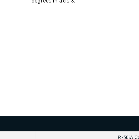
degrees in axis 3.
R-50𝑖A C