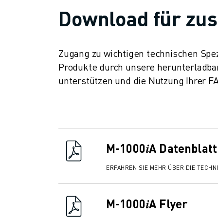
ÜBER FANUC
Download für zus
FANUC IN EUROPA
UNSERE STANDORTE
NACHHALTIGKEIT
Zugang zu wichtigen technischen Spez
KARRIERE
Produkte durch unsere herunterladba
GESTALTEN SIE IHRE ZUKUNFT MIT FANUC
unterstützen und die Nutzung Ihrer 
JETZT BEWERBEN » KARRIEREPORTAL
KONTAKT
KONTAKT
STANDORTE
IMPRESSUM
M-1000𝑖A Datenblatt
ERFAHREN SIE MEHR ÜBER DIE TECHN
M-1000𝑖A Flyer