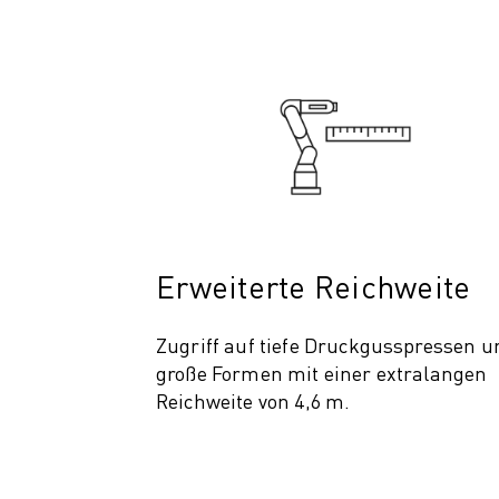
PRODUKTREGISTRIERUNG » FANUC PORTAL
FALLBEISPIELE
LÖSUNGEN
BRANCHEN
ALLE BRANCHEN
LUFT- UND RAUMFAHRT
AUTOMOBIL
ELEKTRISCHE FAHRZEUGE
ELEKTRONIK
LEBENSMITTEL UND GETRÄNKE
Erweiterte Reichweite
MEDIZIN
KUNSTSTOFFE
Zugriff auf tiefe Druckgusspressen u
LAGERHALTUNG, LOGISTIK, POST & PAKET
große Formen mit einer extralangen
APPLIKATIONEN
Reichweite von 4,6 m.
ALLE APPLIKATIONEN
5-ACHS-BEARBEITUNG
LICHTBOGENSCHWEISSEN
MONTAGE