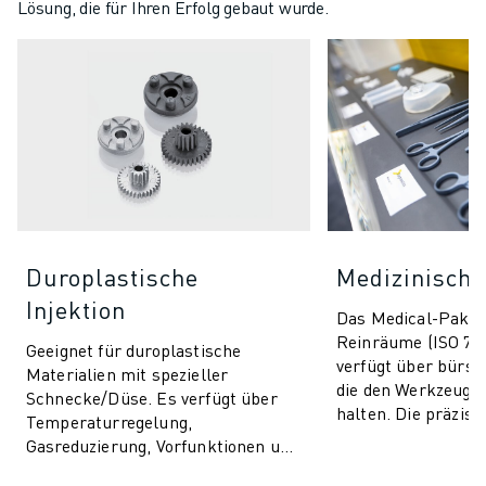
Lösung, die für Ihren Erfolg gebaut wurde.
Duroplastische
Medizinische
Injektion
Das Medical-Paket 
Reinräume (ISO 7/8
Geeignet für duroplastische
verfügt über bürst
Materialien mit spezieller
die den Werkzeugb
Schnecke/Düse. Es verfügt über
halten. Die präzise
Temperaturregelung,
Prozesskontrolle
Gasreduzierung, Vorfunktionen und
sorgt für Qualitätssi
beinhaltet AI-Funktionen für