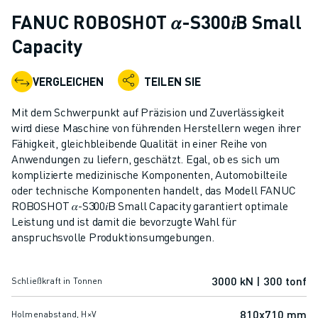
KOLLABORATIVE ROBOTER
FANUC ROBOSHOT 𝛼-S300𝑖B Small
ROBOTERPALETTE
Capacity
ROBOTER-STEUERUNGEN
ROBOTER-ZUBEHÖR
VERGLEICHEN
TEILEN SIE
ROBOTER-SOFTWARE
SIMULATIONSSOFTWARE
Mit dem Schwerpunkt auf Präzision und Zuverlässigkeit
ROBOTIK-PRODUKTE FÜR DEN BILDUNGSBEREICH
wird diese Maschine von führenden Herstellern wegen ihrer
ROBOTER-AUTOMATISIERUNG
Fähigkeit, gleichbleibende Qualität in einer Reihe von
KOMPAKTE CNC-BEARBEITUNGSZENTREN
Anwendungen zu liefern, geschätzt. Egal, ob es sich um
komplizierte medizinische Komponenten, Automobilteile
ROBODRILL-FILTER
oder technische Komponenten handelt, das Modell FANUC
ROBODRILL KOMPAKTE CNC-BEARBEITUNGSZENTREN
ROBOSHOT 𝛼-S300𝑖B Small Capacity garantiert optimale
ROBODRILL HARDWARE
Leistung und ist damit die bevorzugte Wahl für
ROBODRILL SOFTWARE
anspruchsvolle Produktionsumgebungen.
ROBODRILL VORBEUGENDE WARTUNG
ROBODRILL NACHHALTIGKEIT
3000 kN | 300 tonf
Schließkraft in Tonnen
ROBODRILL ROBOTER-PAKET
ROBODRILL BILDUNGSPAKET
810x710 mm
Holmenabstand, H×V