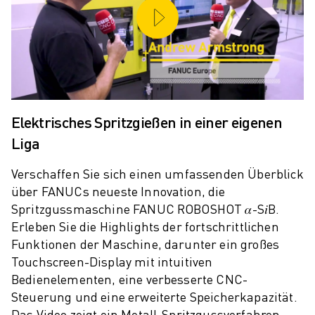
PRODUKTREGISTRIERUNG » FANUC PORTAL
FALLBEISPIELE
LÖSUNGEN
BRANCHEN
ALLE BRANCHEN
LUFT- UND RAUMFAHRT
AUTOMOBIL
Elektrisches Spritzgießen in einer eigenen
ELEKTRISCHE FAHRZEUGE
Liga
ELEKTRONIK
LEBENSMITTEL UND GETRÄNKE
Verschaffen Sie sich einen umfassenden Überblick
MEDIZIN
über FANUCs neueste Innovation, die
KUNSTSTOFFE
Spritzgussmaschine FANUC ROBOSHOT 𝛼-S𝑖B.
LAGERHALTUNG, LOGISTIK, POST & PAKET
Erleben Sie die Highlights der fortschrittlichen
APPLIKATIONEN
Funktionen der Maschine, darunter ein großes
ALLE APPLIKATIONEN
Touchscreen-Display mit intuitiven
5-ACHS-BEARBEITUNG
Bedienelementen, eine verbesserte CNC-
LICHTBOGENSCHWEISSEN
Steuerung und eine erweiterte Speicherkapazität.
MONTAGE
Das Video zeigt ein Metall-Spritzgussverfahren