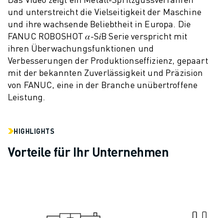
CNC-SCHLEIFEN
und unterstreicht die Vielseitigkeit der Maschine
CNC-FRÄSEN
und ihre wachsende Beliebtheit in Europa. Die
FANUC ROBOSHOT 𝛼-S𝑖B Serie verspricht mit
CNC-DREHEN
ihren Überwachungsfunktionen und
HOCHGESCHWINDIGKEITSBOHREN UND -GEWINDESCHNEIDEN
Verbesserungen der Produktionseffizienz, gepaart
SPRITZGUSS
mit der bekannten Zuverlässigkeit und Präzision
MASCHINENBEDIENUNG
von FANUC, eine in der Branche unübertroffene
MATERIALHANDHABUNG
Leistung.
LACKIEREN
PALETTIEREN
PUNKTSCHWEISSEN
HIGHLIGHTS
VISION INSPEKTION
Vorteile für Ihr Unternehmen
DRAHTERODIERMASCHINE
FALLBEISPIELE
KUNDENDIENST
KUNDENBETREUUNG
FANUC PLANS
FIELD & WARTUNG