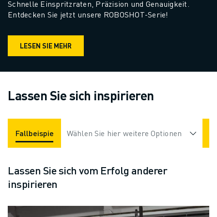
Schnelle Einspritzraten, Präzision und Genauigkeit. 
Entdecken Sie jetzt unsere ROBOSHOT-Serie!
LESEN SIE MEHR
Lassen Sie sich inspirieren
Fallbeispiele
Wählen Sie hier weitere Optionen
Applikationen
Branchen
Lassen Sie sich vom Erfolg anderer
inspirieren