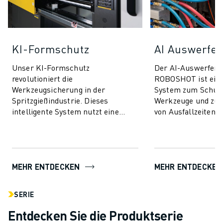
KI-Formschutz
AI Auswerfer
Unser KI-Formschutz
Der AI-Auswerfers
revolutioniert die
ROBOSHOT ist ein
Werkzeugsicherung in der
System zum Schutz
Spritzgießindustrie. Dieses
Werkzeuge und zur
intelligente System nutzt eine
von Ausfallzeiten. 
fortschrittliche Technologie zur
Technologie nutzt d
Drehmomentsteuerung, um Ihre
Drehmomentsteueru
Form sowohl ...
MEHR ENTDECKEN
MEHR ENTDECKEN
SERIE
Entdecken Sie die Produktserie