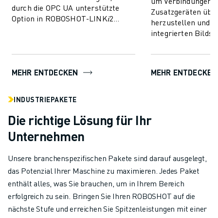
um Verbindungen m
durch die OPC UA unterstützte
Zusatzgeräten übe
Option in ROBOSHOT-LINK𝑖2
herzustellen und s
ermöglicht wird. Ermöglicht den
integrierten Bilds
Austausch von Überwac...
der ROBOSHOT-Dis
zu erleichtern.
MEHR ENTDECKEN
MEHR ENTDECKEN
INDUSTRIEPAKETE
Die richtige Lösung für Ihr
Unternehmen
Unsere branchenspezifischen Pakete sind darauf ausgelegt,
das Potenzial Ihrer Maschine zu maximieren. Jedes Paket
enthält alles, was Sie brauchen, um in Ihrem Bereich
erfolgreich zu sein. Bringen Sie Ihren ROBOSHOT auf die
nächste Stufe und erreichen Sie Spitzenleistungen mit einer