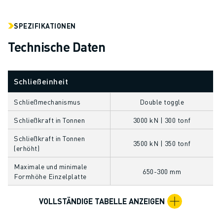
ÜBER FANUC
FANUC IN EUROPA
SPEZIFIKATIONEN
UNSERE STANDORTE
NACHHALTIGKEIT
Technische Daten
KARRIERE
GESTALTEN SIE IHRE ZUKUNFT MIT FANUC
Schließeinheit
JETZT BEWERBEN » KARRIEREPORTAL
KONTAKT
Schließmechanismus
Double toggle
KONTAKT
STANDORTE
Schließkraft in Tonnen
3000 kN | 300 tonf
IMPRESSUM
Schließkraft in Tonnen
3500 kN | 350 tonf
(erhöht)
Maximale und minimale
650-300 mm
Formhöhe Einzelplatte
VOLLSTÄNDIGE TABELLE ANZEIGEN