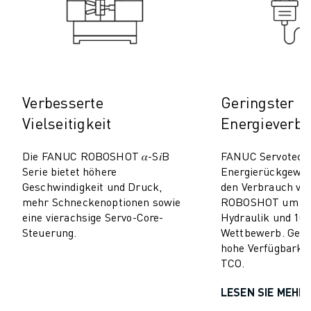
TECHNISCHE FERNUNTERSTÜTZUNG
ERSATZTEILE
WIEDERAUFBEREITUNG
DIGITALE SERVICE TOOLS
E-STORE
Verbesserte
Geringster
DOWNLOAD CENTER » MYFANUC
TRAINING & AUSBILDUNG
Vielseitigkeit
Energieverb
FANUC AKADEMIE
BRANCHEN-LÖSUNGEN
Die FANUC ROBOSHOT 𝛼-S𝑖B
FANUC Servotechn
Serie bietet höhere
Energierückgewi
LÖSUNGEN FÜR DIE AUSBILDUNG
Geschwindigkeit und Druck,
den Verbrauch v
WORLDSKILLS & YOUNG TALENTS
mehr Schneckenoptionen sowie
ROBOSHOT um 50–
BILDUNGSVERANSTALTUNGEN
eine vierachsige Servo-Core-
Hydraulik und 10–
NEWS & MEDIA
Steuerung.
Wettbewerb. Geri
NEWS & MEDIA
hohe Verfügbarkei
TCO.
EVENTS
BILDUNGSVERANSTALTUNGEN
LESEN SIE MEHR
ÜBER FANUC