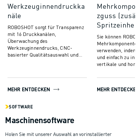
Werkzeuginnendruckka
Mehrkompone
näle
zguss (zusät
Spritzeinheit
ROBOSHOT sorgt für Transparenz
mit 16 Druckkanälen,
Sie können ROBOS
Überwachung des
Mehrkomponentens
Werkzeuginnendrucks, CNC-
verwenden, indem Si
basierter Qualitätsauswahl und
und einfach zu inte
nahtloser Integration.
vertikale und horiz
Kommunizieren und verbinden Sie
Spritzeinheiten hi
mit beliebigen Wer...
fortschrittliche Spri
MEHR ENTDECKEN
MEHR ENTDECKEN
SOFTWARE
Maschinensoftware
Holen Sie mit unserer Auswahl an vorinstallierter