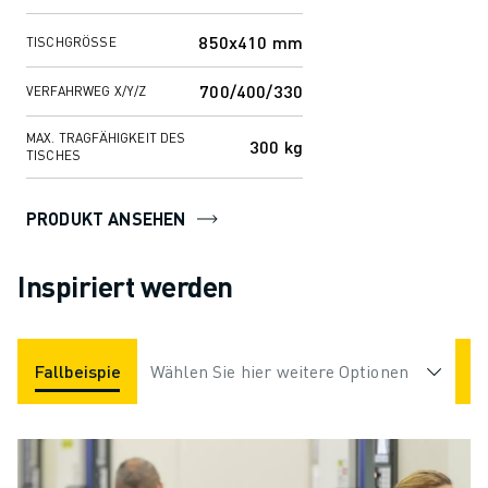
sich hervorragend für die Bearb...
850x410 mm
TISCHGRÖSSE
700/400/330
VERFAHRWEG X/Y/Z
MAX. TRAGFÄHIGKEIT DES
300 kg
TISCHES
PRODUKT ANSEHEN
Inspiriert werden
Fallbeispiele
Wählen Sie hier weitere Optionen
Anwendungen
Branchen