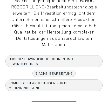
Bearbeitungsmöglichkeiten mit FANUC
KOLLABORATIVE ROBOTER
ROBODRILL CNC-Bearbeitungstechnologie
ROBOTERPALETTE
erweitert. Die Investition ermöglicht dem
ROBOTER-STEUERUNGEN
Unternehmen eine schnellere Produktion,
ROBOTER-ZUBEHÖR
größere Flexibilität und gleichbleibend hohe
ROBOTER-SOFTWARE
Qualität bei der Herstellung komplexer
SIMULATIONSSOFTWARE
Dentallösungen aus anspruchsvollen
ROBOTIK-PRODUKTE FÜR DEN BILDUNGSBEREICH
Materialien.
ROBOTER-AUTOMATISIERUNG
KOMPAKTE CNC-BEARBEITUNGSZENTREN
HOCHGESCHWINDIGKEITSBOHREN UND
ROBODRILL-FILTER
GEWINDEBOHREN
ROBODRILL KOMPAKTE CNC-BEARBEITUNGSZENTREN
ROBODRILL HARDWARE
5-ACHS-BEARBEITUNG
ROBODRILL SOFTWARE
KOMPLEXE BEARBEITUNGEN FÜR DIE
ROBODRILL VORBEUGENDE WARTUNG
MEDIZININDUSTRIE
ROBODRILL NACHHALTIGKEIT
ROBODRILL ROBOTER-PAKET
ROBODRILL BILDUNGSPAKET