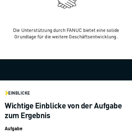
TECHNISCHE FERNUNTERSTÜTZUNG
ERSATZTEILE
WIEDERAUFBEREITUNG
DIGITALE SERVICE TOOLS
Die Unterstützung durch FANUC bietet eine solide
E-STORE
Grundlage für die weitere Geschäftsentwicklung.
DOWNLOAD CENTER » MYFANUC
TRAINING & AUSBILDUNG
FANUC AKADEMIE
BRANCHEN-LÖSUNGEN
LÖSUNGEN FÜR DIE AUSBILDUNG
WORLDSKILLS & YOUNG TALENTS
BILDUNGSVERANSTALTUNGEN
EINBLICKE
NEWS & MEDIA
Wichtige Einblicke von der Aufgabe
NEWS & MEDIA
EVENTS
zum Ergebnis
BILDUNGSVERANSTALTUNGEN
ÜBER FANUC
Aufgabe