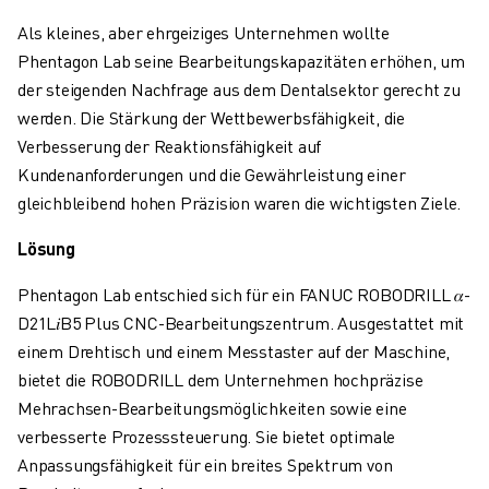
ÜBER FANUC
Als kleines, aber ehrgeiziges Unternehmen wollte
FANUC IN EUROPA
Phentagon Lab seine Bearbeitungskapazitäten erhöhen, um
UNSERE STANDORTE
der steigenden Nachfrage aus dem Dentalsektor gerecht zu
NACHHALTIGKEIT
werden. Die Stärkung der Wettbewerbsfähigkeit, die
KARRIERE
Verbesserung der Reaktionsfähigkeit auf
GESTALTEN SIE IHRE ZUKUNFT MIT FANUC
Kundenanforderungen und die Gewährleistung einer
JETZT BEWERBEN » KARRIEREPORTAL
gleichbleibend hohen Präzision waren die wichtigsten Ziele.
KONTAKT
KONTAKT
Lösung
STANDORTE
IMPRESSUM
Phentagon Lab entschied sich für ein FANUC ROBODRILL
𝛼
-
D21L
𝑖
B5 Plus CNC-Bearbeitungszentrum. Ausgestattet mit
einem Drehtisch und einem Messtaster auf der Maschine,
bietet die ROBODRILL dem Unternehmen hochpräzise
Mehrachsen-Bearbeitungsmöglichkeiten sowie eine
verbesserte Prozesssteuerung. Sie bietet optimale
Anpassungsfähigkeit für ein breites Spektrum von