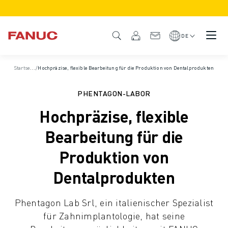
PRODUKTE
PRODUKTÜBERSICHT
DE
CNC & ANTRIEBE
CNC-FILTER
S
tartseite
/
/
Hochpräzise, flexible Bearbeitung für die Produktion von Dentalprodukten
Fallbeispiele
CNC-SYSTEME
ANTRIEBE
PHENTAGON-LABOR
E/A-SYSTEM
Hochpräzise, flexible
CNC-FUNKTIONEN/OPTIONEN
INDIVIDUALISIERUNG
Bearbeitung für die
SIMULATION - DIGITALER ZWILLING
Produktion von
CNC-NACHHALTIGKEIT
CNC-PRODUKTE FÜR DEN BILDUNGSBEREICH
Dentalprodukten
RETROFIT LÖSUNGEN
ROBOTER
Phentagon Lab Srl, ein italienischer Spezialist
ROBOTERFILTER
für Zahnimplantologie, hat seine
INDUSTRIEROBOTER