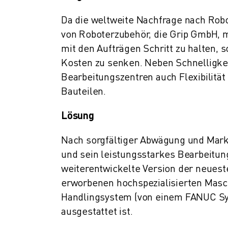
ÜBER FANUC
FANUC IN EUROPA
Da die weltweite Nachfrage nach Robo
UNSERE STANDORTE
von Roboterzubehör, die Grip GmbH, m
NACHHALTIGKEIT
mit den Aufträgen Schritt zu halten, 
KARRIERE
Kosten zu senken. Neben Schnelligkeit
GESTALTEN SIE IHRE ZUKUNFT MIT FANUC
Bearbeitungszentren auch Flexibilität 
JETZT BEWERBEN » KARRIEREPORTAL
Bauteilen.
KONTAKT
KONTAKT
Lösung
STANDORTE
IMPRESSUM
Nach sorgfältiger Abwägung und Mark
und sein leistungsstarkes Bearbeitu
weiterentwickelte Version der neues
erworbenen hochspezialisierten Masc
Handlingsystem (von einem FANUC Sy
ausgestattet ist.