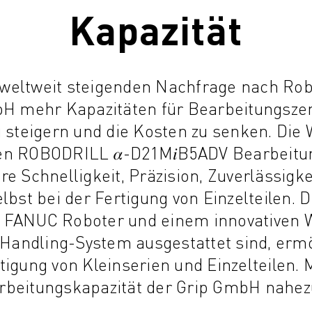
Kapazität
 weltweit steigenden Nachfrage nach Rob
bH mehr Kapazitäten für Bearbeitungszen
u steigern und die Kosten zu senken. Die W
chen ROBODRILL 𝛼-D21M𝑖B5ADV Bearbeitu
re Schnelligkeit, Präzision, Zuverlässigkei
lbst bei der Fertigung von Einzelteilen.
m FANUC Roboter und einem innovativen 
Handling-System ausgestattet sind, ermö
gung von Kleinserien und Einzelteilen. 
arbeitungskapazität der Grip GmbH nahez