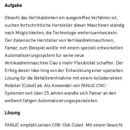
ÜBER FANUC
Aufgabe
FANUC IN EUROPA
Obwohl das Vertikaldrehen ein ausgereiftes Verfahren ist,
UNSERE STANDORTE
suchen fortschrittliche Hersteller dieser Maschinen ständig
NACHHALTIGKEIT
nach Möglichkeiten, die Technologie weiterzuentwickeln.
KARRIERE
Der italienische Hersteller von Vertikaldrehmaschinen,
GESTALTEN SIE IHRE ZUKUNFT MIT FANUC
Famar, zum Beispiel wollte mit einem speziell entwickelten
JETZT BEWERBEN » KARRIEREPORTAL
Automatisierungssystem für seine neue
KONTAKT
Vertikaldrehmaschine Ciao 6 mehr Flexibilität schaffen. Der
KONTAKT
Erfolg dieser Idee hing von der Entwicklung einer speziellen
STANDORTE
Lösung für die Behälterentnahme mit einem kollaborativen
IMPRESSUM
Roboter (Cobot) ab. Als Anwender von FANUC CNC-
Systemen seit über 25 Jahren wandte sich Famar an den
weltweit tätigen Automatisierungsspezialisten.
Lösung
FANUC empfahl seinen CRX-10𝑖A Cobot. Mit einem Gewicht