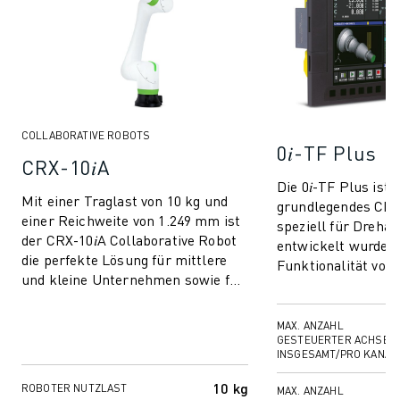
COLLABORATIVE ROBOTS
0𝑖-TF Plus
CRX-10𝑖A
Die 0𝑖-TF Plus ist 
Mit einer Traglast von 10 kg und
grundlegendes CNC
einer Reichweite von 1.249 mm ist
speziell für Dreh
der CRX-10𝑖A Collaborative Robot
entwickelt wurde u
die perfekte Lösung für mittlere
Funktionalität von
und kleine Unternehmen sowie für
Drehmaschinen opt
Automatisierungseinsteiger und ...
Dieses einfache, abe
MAX. ANZAHL
GESTEUERTER ACHSEN
INSGESAMT/PRO KANAL
10 kg
ROBOTER NUTZLAST
MAX. ANZAHL