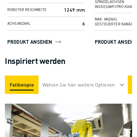
SPINDELACHSEN
INSGESAMT/PRO KANAL
1249 mm
ROBOTER REICHWEITE
MAX. ANZAHL
6
ACHSANZAHL
GESTEUERTER KANÄLE
PRODUKT ANSEHEN
PRODUKT ANSEHE
Inspiriert werden
Fallbeispiele
Wählen Sie hier weitere Optionen
Anwendungen
Branchen