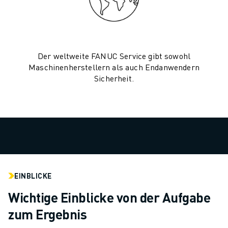
TECHNISCHE FERNUNTERSTÜTZUNG
ERSATZTEILE
WIEDERAUFBEREITUNG
DIGITALE SERVICE TOOLS
Der weltweite FANUC Service gibt sowohl
E-STORE
Maschinenherstellern als auch Endanwendern
DOWNLOAD CENTER » MYFANUC
Sicherheit.
TRAINING & AUSBILDUNG
FANUC AKADEMIE
BRANCHEN-LÖSUNGEN
LÖSUNGEN FÜR DIE AUSBILDUNG
WORLDSKILLS & YOUNG TALENTS
BILDUNGSVERANSTALTUNGEN
NEWS & MEDIA
EINBLICKE
NEWS & MEDIA
EVENTS
Wichtige Einblicke von der Aufgabe
BILDUNGSVERANSTALTUNGEN
zum Ergebnis
ÜBER FANUC