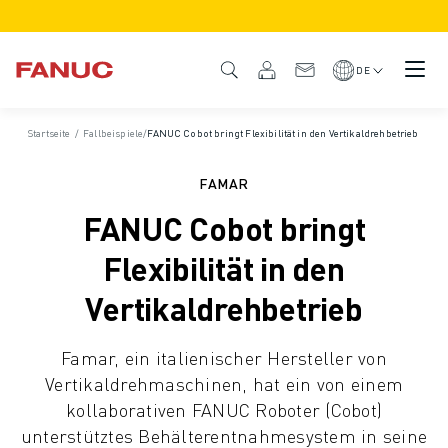
PRODUKTE
PRODUKTÜBERSICHT
DE
CNC & ANTRIEBE
CNC-FILTER
Startseite
/
Fallbeispiele
/
FANUC Cobot bringt Flexibilität in den Vertikaldrehbetrieb
CNC-SYSTEME
ANTRIEBE
FAMAR
E/A-SYSTEM
FANUC Cobot bringt
CNC-FUNKTIONEN/OPTIONEN
INDIVIDUALISIERUNG
Flexibilität in den
SIMULATION - DIGITALER ZWILLING
Vertikaldrehbetrieb
CNC-NACHHALTIGKEIT
CNC-PRODUKTE FÜR DEN BILDUNGSBEREICH
Famar, ein italienischer Hersteller von
RETROFIT LÖSUNGEN
Vertikaldrehmaschinen, hat ein von einem
ROBOTER
kollaborativen FANUC Roboter (Cobot)
ROBOTERFILTER
unterstütztes Behälterentnahmesystem in seine
INDUSTRIEROBOTER