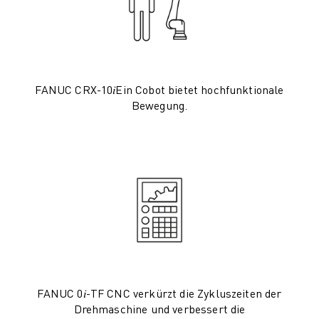
PRODUKTREGISTRIERUNG » FANUC PORTAL
FALLBEISPIELE
LÖSUNGEN
BRANCHEN
ALLE BRANCHEN
FANUC CRX-10𝑖Ein Cobot bietet hochfunktionale
LUFT- UND RAUMFAHRT
Bewegung.
AUTOMOBIL
ELEKTRISCHE FAHRZEUGE
ELEKTRONIK
LEBENSMITTEL UND GETRÄNKE
MEDIZIN
KUNSTSTOFFE
LAGERHALTUNG, LOGISTIK, POST & PAKET
APPLIKATIONEN
ALLE APPLIKATIONEN
5-ACHS-BEARBEITUNG
FANUC 0𝑖-TF CNC verkürzt die Zykluszeiten der
LICHTBOGENSCHWEISSEN
Drehmaschine und verbessert die
MONTAGE