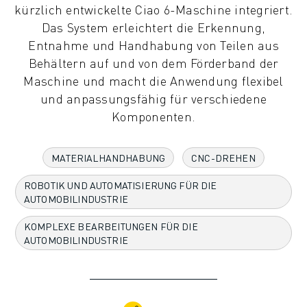
kürzlich entwickelte Ciao 6-Maschine integriert.
KOLLABORATIVE ROBOTER
Das System erleichtert die Erkennung,
ROBOTERPALETTE
Entnahme und Handhabung von Teilen aus
ROBOTER-STEUERUNGEN
Behältern auf und von dem Förderband der
ROBOTER-ZUBEHÖR
Maschine und macht die Anwendung flexibel
ROBOTER-SOFTWARE
und anpassungsfähig für verschiedene
SIMULATIONSSOFTWARE
Komponenten.
ROBOTIK-PRODUKTE FÜR DEN BILDUNGSBEREICH
ROBOTER-AUTOMATISIERUNG
KOMPAKTE CNC-BEARBEITUNGSZENTREN
MATERIALHANDHABUNG
CNC-DREHEN
ROBODRILL-FILTER
ROBOTIK UND AUTOMATISIERUNG FÜR DIE
ROBODRILL KOMPAKTE CNC-BEARBEITUNGSZENTREN
AUTOMOBILINDUSTRIE
ROBODRILL HARDWARE
ROBODRILL SOFTWARE
KOMPLEXE BEARBEITUNGEN FÜR DIE
ROBODRILL VORBEUGENDE WARTUNG
AUTOMOBILINDUSTRIE
ROBODRILL NACHHALTIGKEIT
ROBODRILL ROBOTER-PAKET
ROBODRILL BILDUNGSPAKET