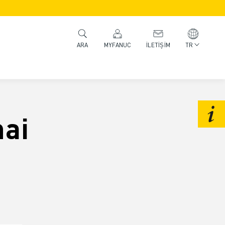
MYFANUC
İLETIŞIM
TR
ARA
hai