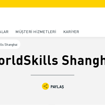
ALAR
MÜŞTERI HIZMETLERI
KARIYER
lls Shanghai
rldSkills Shang
PAYLAŞ