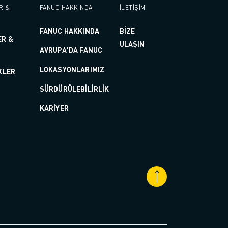
R &
FANUC HAKKINDA
İLETİŞİM
FANUC HAKKINDA
BİZE
ER &
ULAŞIN
AVRUPA'DA FANUC
LOKASYONLARIMIZ
KLER
SÜRDÜRÜLEBILIRLIK
KARIYER