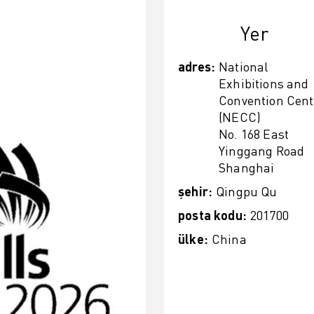
Yer
adres
:
National
Exhibitions and
Convention Cent
(NECC)
No. 168 East
Yinggang Road
Shanghai
şehir
:
Qingpu Qu
posta kodu
:
201700
ülke
:
China