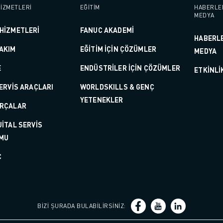
İZMETLERİ
EĞİTİM
HABERLE
MEDYA
HİZMETLERİ
FANUC AKADEMİ
HABERL
AKIM
EĞİTİM İÇİN ÇÖZÜMLER
MEDYA
E
ENDÜSTRİLER İÇİN ÇÖZÜMLER
ETKINLI
 SERVİS ARAÇLARI
WORLDSKILLS & GENÇ
YETENEKLER
ARÇALAR
JİTAL SERVİS
IOT)
MU
C
BIZI ŞURADA BULABILIRSINIZ
: