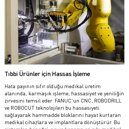
SCARA ROBOTLARI
KOMPAKT CNC İŞLEME MERKEZLERI
ROBODRILL BULUCU
ROBODRILL KOMPAKT DIK İŞLEME MERKEZLERI
ROBODRILL DONANIM
ROBODRILL YAZILIMI
ROBODRILL ÖNLEYICI BAKIM
ROBODRILL SÜRDÜRÜLEBILIRLIK
ROBODRILL ROBOT PAKETI
ROBODRILL EĞITIM PAKETI
Tıbbi Ürünler için Hassas İşleme
ELEKTRIKLI PLASTIK ENJEKSIYON MAKINELERI
ROBOSHOT BULUCU
Hata payının sıfır olduğu medikal üretim
ROBOSHOT ELEKTRIKLI PLASTIK ENJEKSIYON MAKINELERI
alanında, karmaşık işleme, hassasiyet ve yeniliğin
ROBOSHOT DONANIM
zirvesini temsil eder. FANUC'un CNC, ROBODRILL
ROBOSHOT YAZILIM
ve ROBOCUT teknolojileri bu hassasiyeti
sağlayarak hammadde bloklarını hayat kurtaran
ROBOSHOT SÜRDÜRÜLEBİLİRLİK
medikal cihazlara ve implantlara dönüştürür. Bu
ROBOSHOT ROBOT PAKETI