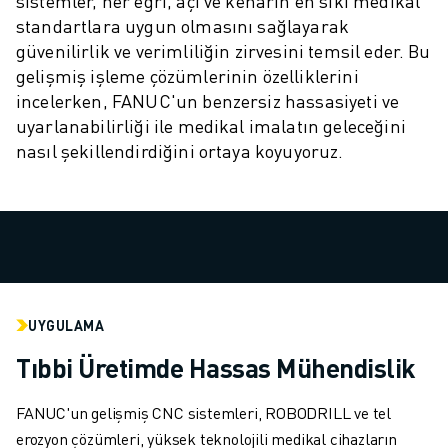
sistemler, her eğri, açı ve kenarın en sıkı medikal
ROBOSHOT ÖNLEYICI BAKIM
standartlara uygun olmasını sağlayarak
ROBOSHOT TOPLAM SAHIP OLMA MALIYETI
güvenilirlik ve verimliliğin zirvesini temsil eder. Bu
TEL EROZYON MAKINELERI
gelişmiş işleme çözümlerinin özelliklerini
ROBOCUT TEL EROZYON MAKINELERI
incelerken, FANUC'un benzersiz hassasiyeti ve
ROBOCUT DONANIM
uyarlanabilirliği ile medikal imalatın geleceğini
ROBOCUT YAZILIMI
nasıl şekillendirdiğini ortaya koyuyoruz.
ROBOCUT ÖNLEYICI BAKIM
ROBOCUT SÜRDÜRÜLEBILIRLIK
IIOT ÇÖZÜMLERI
AKILLI FABRIKA ÇÖZÜMLERI
ÜRETIM VERIMLILIĞINI ARTIRMAK IÇIN AKILLI FABRIKA ÇÖZÜMLERI (
ÜRÜN KAYDI » FANUC PORTAL
VAKA ÇALIŞMALARI
UYGULAMA
ÇÖZÜMLER
Tıbbi Üretimde Hassas Mühendislik
ENDÜSTRILER
TÜM SEKTÖRLER
FANUC'un gelişmiş CNC sistemleri, ROBODRILL ve tel
HAVACILIK
erozyon çözümleri, yüksek teknolojili medikal cihazların
OTOMOTIV