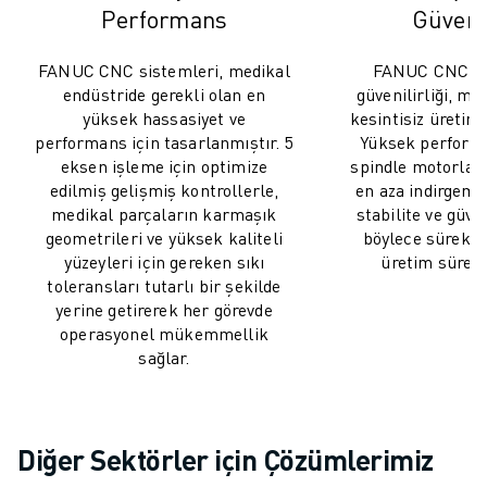
Performans
Güvenil
FANUC CNC sistemleri, medikal
FANUC CNC si
endüstride gerekli olan en
güvenilirliği, me
yüksek hassasiyet ve
kesintisiz üretim 
performans için tasarlanmıştır. 5
Yüksek performa
eksen işleme için optimize
spindle motorları,
edilmiş gelişmiş kontrollerle,
en aza indirgeme
medikal parçaların karmaşık
stabilite ve güven
geometrileri ve yüksek kaliteli
böylece sürekli 
yüzeyleri için gereken sıkı
üretim süreci 
toleransları tutarlı bir şekilde
yerine getirerek her görevde
operasyonel mükemmellik
sağlar.
Diğer Sektörler için Çözümlerimiz