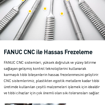
MALZEME TAŞIMA
BOYAMA
PALETLEME
PUNTA KAYNAĞI
GÖRSEL DENETIM
TEL EROZYON
VAKA ÇALIŞMALARI
MÜŞTERI HIZMETLERI
FANUC CNC ile Hassas Frezeleme
MÜŞTERI HIZMETLERI
FANUC PLANS
FANUC CNC sistemleri, yüksek doğruluk ve yüzey bitirme
SAHA VE BAKIM
sağlayan gelişmiş kontrol teknolojilerini kullanarak
UZAKTAN TEKNIK DESTEK
karmaşık tıbbi bileşenlerin hassas frezelenmesini geliştirir.
YEDEK PARÇALAR
CNC sistemlerimiz, plastikten egzotik metallere kadar tıbbi
YENILEME
üretimde kullanılan çeşitli malzemeleri işlemek için idealdir
DIJITAL SERVIS ARAÇLARI
ve tıbbi cihazlar için çok önemli olan sıkı toleransları sağlar.
İNDIRME MERKEZI » MYFANUC
EĞITIM VE ÖĞRETIM