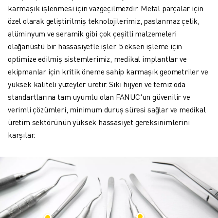
karmaşık işlenmesi için vazgeçilmezdir. Metal parçalar için
ELEKTRIKLI ARAÇLAR
özel olarak geliştirilmiş teknolojilerimiz, paslanmaz çelik,
ELEKTRONIK
alüminyum ve seramik gibi çok çeşitli malzemeleri
YIYECEK VE IÇECEK
olağanüstü bir hassasiyetle işler. 5 eksen işleme için
MEDIKAL
optimize edilmiş sistemlerimiz, medikal implantlar ve
PLASTIK
ekipmanlar için kritik öneme sahip karmaşık geometriler ve
DEPOLAMA, LOJISTIK, SEVKIYAT
yüksek kaliteli yüzeyler üretir. Sıkı hijyen ve temiz oda
UYGULAMALAR
standartlarına tam uyumlu olan FANUC'un güvenilir ve
TÜM UYGULAMALAR
verimli çözümleri, minimum duruş süresi sağlar ve medikal
5 EKSEN IŞLEME
üretim sektörünün yüksek hassasiyet gereksinimlerini
ARK KAYNAĞI
karşılar.
BIRLEŞTIRME
CNC TAŞLAMA
CNC FREZELEME
CNC TORNA
YÜKSEK HIZLI DELME VE KILAVUZ ÇEKME
ENJEKSIYON
MAKINE BESLEME