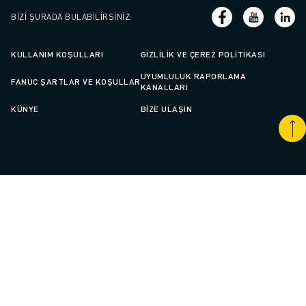
BIZI ŞURADA BULABILIRSINIZ
:
KULLANIM KOŞULLARI
GIZLILIK VE ÇEREZ POLITIKASI
UYUMLULUK RAPORLAMA
FANUC ŞARTLAR VE KOŞULLAR
KANALLARI
KÜNYE
BIZE ULAŞIN