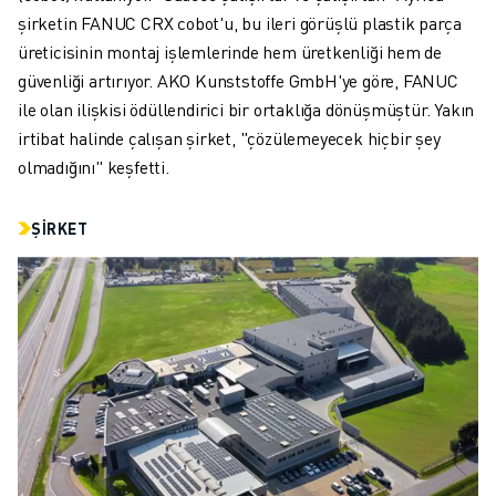
İLETIŞIM
şirketin FANUC CRX cobot'u, bu ileri görüşlü plastik parça
LOKASYONLAR
üreticisinin montaj işlemlerinde hem üretkenliği hem de
KÜNYE
güvenliği artırıyor. AKO Kunststoffe GmbH'ye göre, FANUC
ile olan ilişkisi ödüllendirici bir ortaklığa dönüşmüştür. Yakın
irtibat halinde çalışan şirket, "çözülemeyecek hiçbir şey
olmadığını" keşfetti.
ŞIRKET