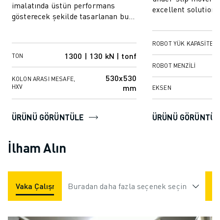
imalatında üstün performans
excellent solution
gösterecek şekilde tasarlanan bu
small-scale busine
makine, verimli enjeksiyon
f...
kalıplama işl...
ROBOT YÜK KAPASITESI
1300 | 130 kN | tonf
TON
ROBOT MENZILI
530x530
KOLON ARASI MESAFE,
mm
HXV
EKSEN
ÜRÜNÜ GÖRÜNTÜLE
ÜRÜNÜ GÖRÜNTÜL
İlham Alın
Vaka Çalışmaları
Buradan daha fazla seçenek seçin
Uygulamalar
Endüstriler