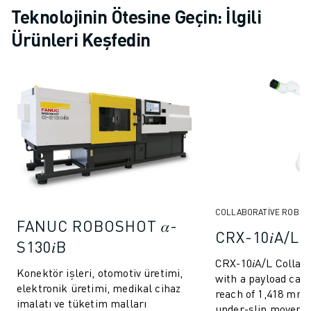
Teknolojinin Ötesine Geçin: İlgili
Ürünleri Keşfedin
COLLABORATIVE ROBOT
FANUC ROBOSHOT 𝛼-
CRX-10𝑖A/L
S130𝑖B
CRX-10𝑖A/L Collab
Konektör işleri, otomotiv üretimi,
with a payload capa
elektronik üretimi, medikal cihaz
reach of 1,418 mm,
imalatı ve tüketim malları
under-slip movemen