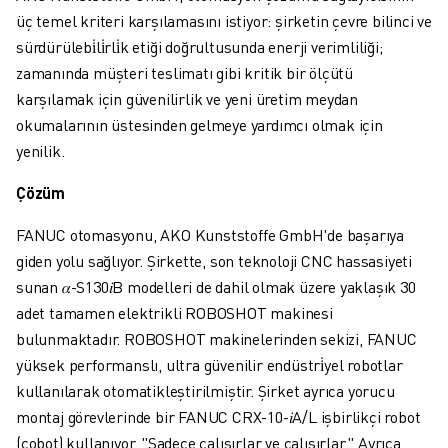
FANUC AKADEMI
üç temel kriteri karşılamasını istiyor: şirketin çevre bilinci ve
ENDÜSTRILER IÇIN ÇÖZÜMLER
sürdürülebi̇li̇rli̇k etiği doğrultusunda enerji verimliliği;
EĞITIM IÇIN ÇÖZÜMLER
zamanında müşteri teslimatı gibi kritik bir ölçütü
WORLDSKILLS & GENÇ YETENEKLER
karşılamak için güvenilirlik ve yeni üretim meydan
HABERLER & MEDYA
okumalarının üstesinden gelmeye yardımcı olmak için
HABERLER & MEDYA
yenilik.
ETKINLIKLER
EĞITIM ETKINLIKLERI
Çözüm
FANUC HAKKINDA
FANUC otomasyonu, AKO Kunststoffe GmbH'de başarıya
FANUC HAKKINDA
giden yolu sağlıyor. Şirkette, son teknoloji CNC hassasiyeti
AVRUPA'DA FANUC
sunan 𝛼-S130𝑖B modelleri de dahil olmak üzere yaklaşık 30
LOKASYONLARIMIZ
adet tamamen elektrikli ROBOSHOT makinesi
SÜRDÜRÜLEBILIRLIK
bulunmaktadır. ROBOSHOT makinelerinden sekizi, FANUC
KARIYER
yüksek performanslı, ultra güvenilir endüstri̇yel robotlar
FANUC ILE GELECEĞINIZI ŞEKILLENDIRIN
kullanılarak otomatikleştirilmiştir. Şirket ayrıca yorucu
BIZE KATILIN » KARIYER PORTALI
montaj görevlerinde bir FANUC CRX-10-𝑖A/L işbirlikçi robot
İLETIŞIM
(cobot) kullanıyor. "Sadece çalışırlar ve çalışırlar." Ayrıca