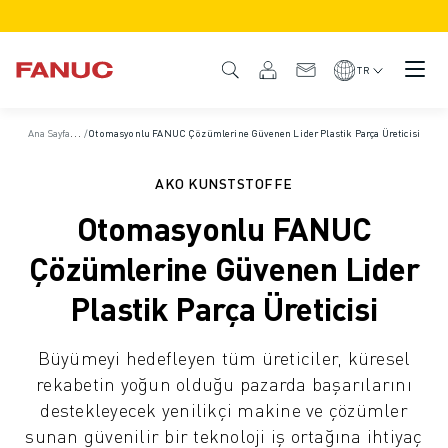
ÜRÜNLER
ÜRÜNE GENEL BAKIŞ
TR
CNC VE SÜRÜCÜLER
CNC BULUCU
A
na Sayfa
/
Vaka Çalışmaları
/
Otomasyonlu FANUC Çözümlerine Güvenen Lider Plastik Parça Üreticisi
CNC SISTEMLERI
SÜRÜCÜLER
AKO KUNSTSTOFFE
I/O SISTEMI
Otomasyonlu FANUC
CNC FONKSIYONLARI/SEÇENEKLERI
ÖZELLEŞTIRME
Çözümlerine Güvenen Lider
SİMÜLASYON - DIJITAL İKIZ ÇÖZÜMLERI
Plastik Parça Üreticisi
CNC SÜRDÜRÜLEBILIRLIK
EĞITIM AMAÇLI CNC ÜRÜNLERI
Büyümeyi hedefleyen tüm üreticiler, küresel
RETROFIT ÇÖZÜMLERI
rekabetin yoğun olduğu pazarda başarılarını
GELIŞMIŞ CNC MODELLERI
destekleyecek yenilikçi makine ve çözümler
ROBOTLAR
sunan güvenilir bir teknoloji iş ortağına ihtiyaç
ROBOT BULUCU