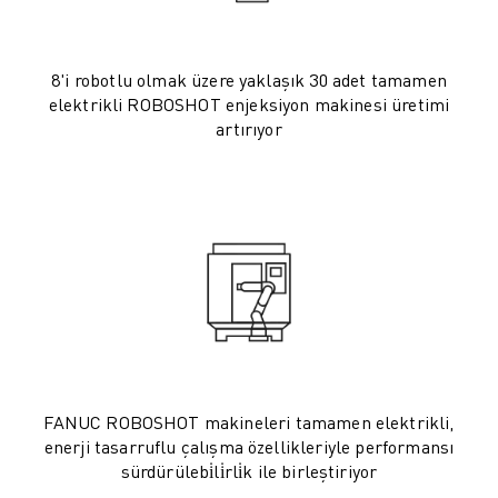
ROBOSHOT ÖNLEYICI BAKIM
ROBOSHOT TOPLAM SAHIP OLMA MALIYETI
TEL EROZYON MAKINELERI
8'i robotlu olmak üzere yaklaşık 30 adet tamamen
ROBOCUT TEL EROZYON MAKINELERI
elektrikli ROBOSHOT enjeksiyon makinesi üretimi
ROBOCUT DONANIM
artırıyor
ROBOCUT YAZILIMI
ROBOCUT ÖNLEYICI BAKIM
ROBOCUT SÜRDÜRÜLEBILIRLIK
IIOT ÇÖZÜMLERI
AKILLI FABRIKA ÇÖZÜMLERI
ÜRETIM VERIMLILIĞINI ARTIRMAK IÇIN AKILLI FABRIKA ÇÖZÜMLERI (
ÜRÜN KAYDI » FANUC PORTAL
VAKA ÇALIŞMALARI
ÇÖZÜMLER
ENDÜSTRILER
FANUC ROBOSHOT makineleri tamamen elektrikli,
TÜM SEKTÖRLER
enerji tasarruflu çalışma özellikleriyle performansı
HAVACILIK
sürdürülebi̇li̇rli̇k ile birleştiriyor
OTOMOTIV