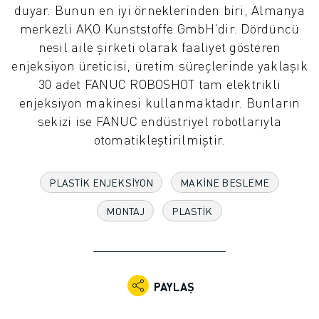
duyar. Bunun en iyi örneklerinden biri, Almanya
ENDÜSTRIYEL ROBOTLAR
merkezli AKO Kunststoffe GmbH'dir. Dördüncü
İŞBIRLIKÇI ROBOTLAR
nesil aile şirketi olarak faaliyet gösteren
ROBOT YELPAZESI
enjeksiyon üreticisi, üretim süreçlerinde yaklaşık
ROBOT KONTROLÖRLERI
30 adet FANUC ROBOSHOT tam elektrikli
ROBOT AKSESUARLARI
enjeksiyon makinesi kullanmaktadır. Bunların
ROBOT YAZILIMI
sekizi ise FANUC endüstriyel robotlarıyla
SIMÜLASYON YAZILIMI
otomatikleştirilmiştir.
EĞITIM AMAÇLI ROBOTIK ÜRÜNLERI
ROBOT OTOMASYONU
ARK KAYNAK ROBOTLARI
PLASTIK ENJEKSIYON
MAKINE BESLEME
EKLEMLI ROBOTLAR
MONTAJ
PLASTIK
ARC MATE SERISI
M-900 SERISI
DELTA ROBOTLAR
GIDA VE TEMIZ ODA ROBOTLARI
PAYLAŞ
BOYA ROBOTLARI
PALETLEME ROBOTLARI