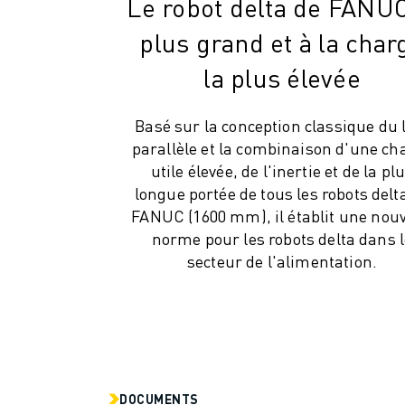
Le robot delta de FANUC
CONTACT
CONTACT
plus grand et à la char
LOCALISATION DES SITES
la plus élevée
IMPRESSION
Basé sur la conception classique du 
parallèle et la combinaison d'une ch
utile élevée, de l'inertie et de la pl
longue portée de tous les robots delt
FANUC (1600 mm), il établit une nouv
norme pour les robots delta dans 
secteur de l'alimentation.
DOCUMENTS