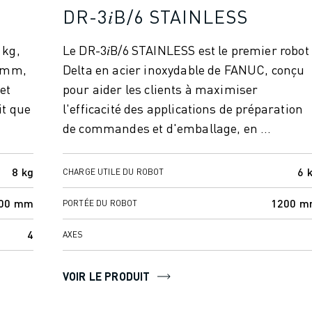
DR-3𝑖B/6 STAINLESS
 kg,
Le DR-3𝑖B/6 STAINLESS est le premier robot
0 mm,
Delta en acier inoxydable de FANUC, conçu
et
pour aider les clients à maximiser
it que
l'efficacité des applications de préparation
de commandes et d'emballage, en ...
8 kg
6 
CHARGE UTILE DU ROBOT
00 mm
1200 
PORTÉE DU ROBOT
4
AXES
VOIR LE PRODUIT