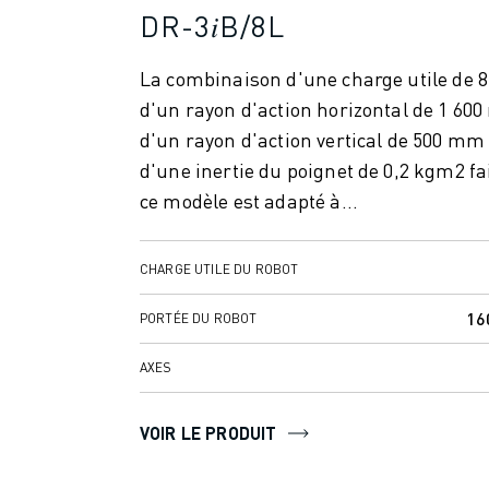
MANUTENTION
DR-3𝑖B/8L
PEINTURE
PALETTISATION
La combinaison d'une charge utile de 8
SOUDAGE PAR POINTS
d'un rayon d'action horizontal de 1 60
INSPECTION DE LA VISION
d'un rayon d'action vertical de 500 mm 
DÉCOUPAGE PAR FIL EDM
d'une inertie du poignet de 0,2 kgm2 fa
TÉMOIGNAGES
ce modèle est adapté à...
SERVICE CLIENTÈLE
SERVICE CLIENTÈLE
FANUC PLANS
CHARGE UTILE DU ROBOT
TERRAIN ET MAINTENANCE
16
PORTÉE DU ROBOT
SUPPORT TECHNIQUE À DISTANCE
PIÈCES DE RECHANGE
AXES
REMISE À NEUF
OUTILS DE SERVICE NUMÉRIQUE
VOIR LE PRODUIT
CENTRE DE TÉLÉCHARGEMENT " MYFANUC
FORMATION ET ÉDUCATION