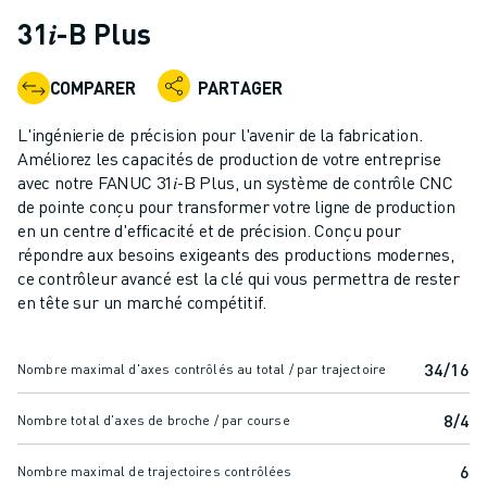
ROBOTS INDUSTRIELS
31𝑖-B Plus
ROBOTS COLLABORATIFS
GAMME DE ROBOTS
COMPARER
PARTAGER
CONTRÔLEURS DE ROBOTS
ACCESSOIRES POUR ROBOTS
L'ingénierie de précision pour l'avenir de la fabrication.
LOGICIEL ROBOT
Améliorez les capacités de production de votre entreprise
avec notre FANUC 31𝑖-B Plus, un système de contrôle CNC
LOGICIEL DE SIMULATION
de pointe conçu pour transformer votre ligne de production
PRODUITS DE ROBOTIQUE ÉDUCATIVE
en un centre d'efficacité et de précision. Conçu pour
AUTOMATISATION DES ROBOTS
répondre aux besoins exigeants des productions modernes,
ROBOTS DE SOUDAGE À L'ARC
ce contrôleur avancé est la clé qui vous permettra de rester
ROBOTS ARTICULÉS
en tête sur un marché compétitif.
SÉRIE ARC MATE
SÉRIE M-900
34/16
Nombre maximal d'axes contrôlés au total / par trajectoire
ROBOTS DELTA
ROBOTS POUR L'ALIMENTATION ET LES SALLES BLANCHES
8/4
Nombre total d'axes de broche / par course
ROBOTS DE PEINTURE
ROBOTS PALETTISEURS
6
Nombre maximal de trajectoires contrôlées