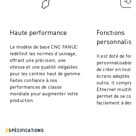
ROBOSHOT MAINTENANCE PRÉVENTIVE
COÛT TOTAL D'UNE ROBOSHOT
MACHINES D'ÉLECTROÉROSION PAR FIL
ROBOCUT MACHINES D'ÉLECTROÉROSION À FIL
Haute performance
Fonctions
ROBOCUT MATÉRIEL
LOGICIEL ROBOCUT
personnalisa
Le modèle de base CNC FANUC
ROBOCUT MAINTENANCE PRÉVENTIVE
redéfinit les normes d'usinage,
Il est doté de fonc
DURABILITÉ DU ROBOCUT
offrant une précision, une
personnalisables 
SOLUTIONS IIOT
vitesse et une qualité inégalées
de créer en toute
SOLUTIONS POUR L'USINE INTELLIGENTE
pour les centres haut de gamme.
écrans adaptés a
DES SOLUTIONS D'USINE INTELLIGENTE POUR AMÉLIORER L'EFFICAC
Faites confiance à nos
outils. Il compre
performances de classe
ENREGISTREMENT DU PRODUIT "
Ethernet multifon
mondiale pour augmenter votre
TÉMOIGNAGES
permet de se con
production.
facilement à des 
SOLUTIONS
INDUSTRIES
TOUTES LES INDUSTRIES
AÉROSPATIALE
SPÉCIFICATIONS
AUTOMOBILE