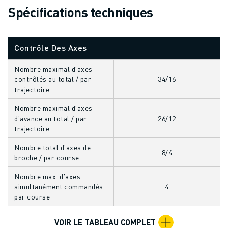
Spécifications techniques
VÉHICULES ÉLECTRIQUES
ÉLECTRONIQUE
ALIMENTATION ET BOISSONS
Contrôle Des Axes
MÉDICAL
PLASTIQUES
Nombre maximal d'axes
ENTREPOSAGE, LOGISTIQUE, POSTE ET COLIS
contrôlés au total / par
34/16
trajectoire
APPLICATIONS
TOUTES LES APPLICATIONS
Nombre maximal d'axes
USINAGE 5 AXES
d'avance au total / par
26/12
trajectoire
SOUDAGE À L'ARC
ASSEMBLAGE
Nombre total d'axes de
8/4
RECTIFICATION CNC
broche / par course
FRAISAGE CNC
Nombre max. d'axes
TOURNAGE CNC
simultanément commandés
4
PERÇAGE ET TARAUDAGE À GRANDE VITESSE
par course
MOULAGE PAR INJECTION
VOIR LE TABLEAU COMPLET
ENTRETIEN DES MACHINES