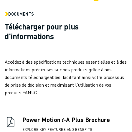
MANUTENTION
PEINTURE
DOCUMENTS
PALETTISATION
Télécharger pour plus
SOUDAGE PAR POINTS
d'informations
INSPECTION DE LA VISION
DÉCOUPAGE PAR FIL EDM
TÉMOIGNAGES
SERVICE CLIENTÈLE
Accédez à des spécifications techniques essentielles et à des
SERVICE CLIENTÈLE
informations précieuses sur nos produits grâce à nos
FANUC PLANS
documents téléchargeables, facilitant ainsi votre processus
TERRAIN ET MAINTENANCE
de prise de décision et maximisant l'utilisation de vos
SUPPORT TECHNIQUE À DISTANCE
produits FANUC.
PIÈCES DE RECHANGE
REMISE À NEUF
OUTILS DE SERVICE NUMÉRIQUE
Power Motion 𝑖-A Plus Brochure
CENTRE DE TÉLÉCHARGEMENT " MYFANUC
FORMATION ET ÉDUCATION
EXPLORE KEY FEATURES AND BENEFITS