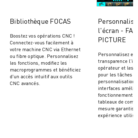
CONTACT
CONTACT
LOCALISATION DES SITES
Bibliothèque FOCAS
Personnalisa
IMPRESSION
l'écran - FA
Boostez vos opérations CNC !
PICTURE
Connectez-vous facilement à
votre machine CNC via Ethernet
Personnalisez en 
ou fibre optique. Personnalisez
transparence l'in
les fonctions, modifiez les
opérateur et les 
macroprogrammes et bénéficiez
pour les tâches 
d'un accès intuitif aux outils
personnalisation 
CNC avancés.
interfaces amélio
fonctionnement fl
tableaux de comm
mesure garantiss
expérience utilisa