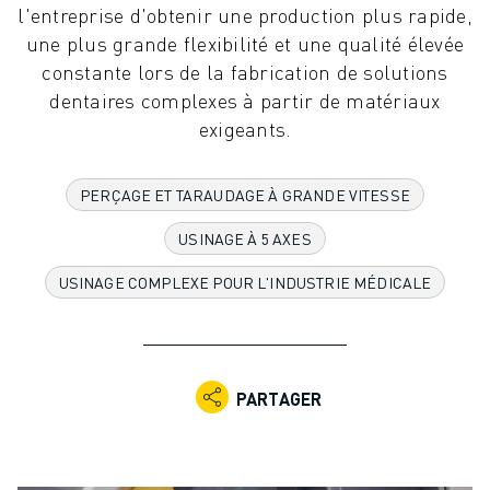
l'entreprise d'obtenir une production plus rapide,
ROBOTS INDUSTRIELS
une plus grande flexibilité et une qualité élevée
ROBOTS COLLABORATIFS
constante lors de la fabrication de solutions
GAMME DE ROBOTS
dentaires complexes à partir de matériaux
CONTRÔLEURS DE ROBOTS
exigeants.
ACCESSOIRES POUR ROBOTS
LOGICIEL ROBOT
LOGICIEL DE SIMULATION
PERÇAGE ET TARAUDAGE À GRANDE VITESSE
PRODUITS DE ROBOTIQUE ÉDUCATIVE
USINAGE À 5 AXES
AUTOMATISATION DES ROBOTS
ROBOTS DE SOUDAGE À L'ARC
USINAGE COMPLEXE POUR L'INDUSTRIE MÉDICALE
ROBOTS ARTICULÉS
SÉRIE ARC MATE
SÉRIE M-900
ROBOTS DELTA
PARTAGER
ROBOTS POUR L'ALIMENTATION ET LES SALLES BLANCHES
ROBOTS DE PEINTURE
ROBOTS PALETTISEURS