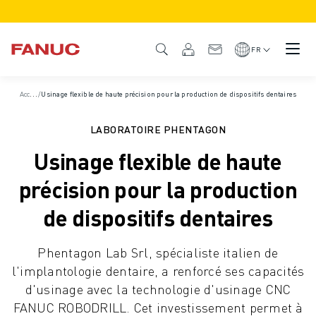
PRODUITS
APERÇU DU PRODUIT
FR
CNC ET SERVOMOTEURS
RECHERCHE DE CNC
A
ccueil
/
Usinage flexible de haute précision pour la production de dispositifs dentaires
/
Études de cas
SYSTÈMES CNC
ENTRAÎNEMENTS
LABORATOIRE PHENTAGON
SYSTÈME D'E/S
Usinage flexible de haute
FONCTIONS/OPTIONS DE LA CNC
PERSONNALISATION
précision pour la production
SIMULATION - DIGITAL TWIN SOLUTIONS
de dispositifs dentaires
DURABILITÉ DE LA CNC
PRODUITS ÉDUCATIFS CNC
Phentagon Lab Srl, spécialiste italien de
SOLUTIONS DE RETROFIT
l'implantologie dentaire, a renforcé ses capacités
MODÈLES CNC AVANCÉS
d'usinage avec la technologie d'usinage CNC
ROBOTS
FANUC ROBODRILL. Cet investissement permet à
RECHERCHE DE ROBOTS