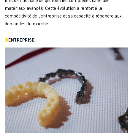
lors de l'usinage de géométries complexes dans des
CONTACT
matériaux avancés. Cette évolution a renforcé la
CONTACT
compétitivité de l'entreprise et sa capacité à répondre aux
LOCALISATION DES SITES
demandes du marché.
IMPRESSION
ENTREPRISE