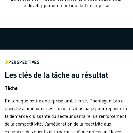
MANUTENTION
le développement continu de l'entreprise.
PEINTURE
PALETTISATION
SOUDAGE PAR POINTS
INSPECTION DE LA VISION
DÉCOUPAGE PAR FIL EDM
TÉMOIGNAGES
SERVICE CLIENTÈLE
PERSPECTIVES
SERVICE CLIENTÈLE
Les clés de la tâche au résultat
FANUC PLANS
TERRAIN ET MAINTENANCE
Tâche
SUPPORT TECHNIQUE À DISTANCE
PIÈCES DE RECHANGE
En tant que petite entreprise ambitieuse, Phentagon Lab a
REMISE À NEUF
cherché à améliorer ses capacités d'usinage pour répondre à
OUTILS DE SERVICE NUMÉRIQUE
la demande croissante du secteur dentaire. Le renforcement
CENTRE DE TÉLÉCHARGEMENT " MYFANUC
de la compétitivité, l'amélioration de la réactivité aux
FORMATION ET ÉDUCATION
exigences des clients et la garantie d'une précision élevée