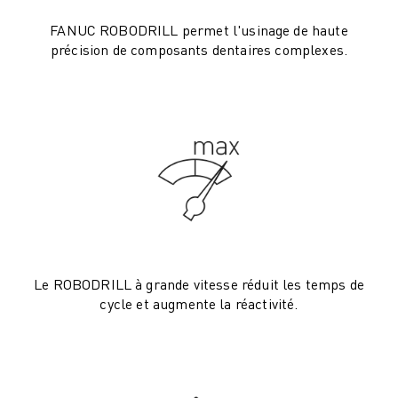
ROBOSHOT MAINTENANCE PRÉVENTIVE
COÛT TOTAL D'UNE ROBOSHOT
FANUC ROBODRILL permet l'usinage de haute
MACHINES D'ÉLECTROÉROSION PAR FIL
précision de composants dentaires complexes.
ROBOCUT MACHINES D'ÉLECTROÉROSION À FIL
ROBOCUT MATÉRIEL
LOGICIEL ROBOCUT
ROBOCUT MAINTENANCE PRÉVENTIVE
DURABILITÉ DU ROBOCUT
SOLUTIONS IIOT
SOLUTIONS POUR L'USINE INTELLIGENTE
DES SOLUTIONS D'USINE INTELLIGENTE POUR AMÉLIORER L'EFFICAC
ENREGISTREMENT DU PRODUIT "
TÉMOIGNAGES
Le ROBODRILL à grande vitesse réduit les temps de
SOLUTIONS
cycle et augmente la réactivité.
INDUSTRIES
TOUTES LES INDUSTRIES
AÉROSPATIALE
AUTOMOBILE