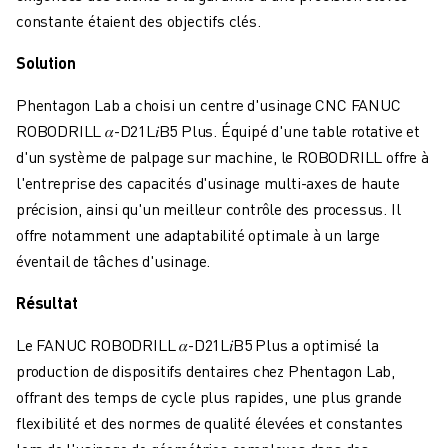
FANUC ACADEMY
constante étaient des objectifs clés.
SOLUTIONS POUR LES INDUSTRIES
SOLUTIONS POUR L'ÉDUCATION
Solution
WORLDSKILLS ET JEUNES TALENTS
Phentagon Lab a choisi un centre d'usinage CNC FANUC
ÉVÉNEMENTS ÉDUCATIFS
ROBODRILL
𝛼
-D21L
𝑖
B5 Plus. Équipé d'une table rotative et
ACTUALITÉS ET MÉDIAS
d'un système de palpage sur machine, le ROBODRILL offre à
ACTUALITÉS ET MÉDIAS
l'entreprise des capacités d'usinage multi-axes de haute
EVÉNEMENTS
précision, ainsi qu'un meilleur contrôle des processus. Il
ÉVÉNEMENTS ÉDUCATIFS
offre notamment une adaptabilité optimale à un large
A PROPOS DE FANUC
éventail de tâches d'usinage.
A PROPOS DE FANUC
FANUC EN EUROPE
Résultat
NOS SITES
Le FANUC ROBODRILL
𝛼
-D21L
𝑖
B5 Plus a optimisé la
DÉVELOPPEMENT DURABLE
production de dispositifs dentaires chez Phentagon Lab,
CARRIÈRE
offrant des temps de cycle plus rapides, une plus grande
FAÇONNEZ VOTRE AVENIR AVEC FANUC
flexibilité et des normes de qualité élevées et constantes
REJOIGNEZ-NOUS