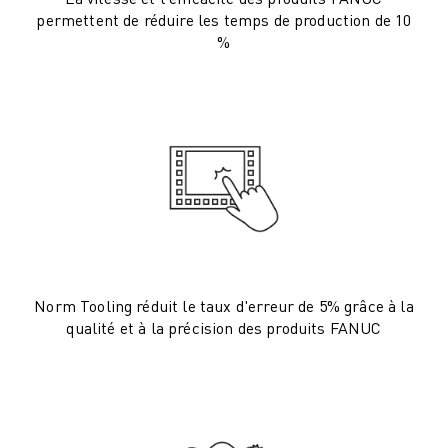
permettent de réduire les temps de production de 10
VÉHICULES ÉLECTRIQUES
%
ÉLECTRONIQUE
ALIMENTATION ET BOISSONS
MÉDICAL
PLASTIQUES
ENTREPOSAGE, LOGISTIQUE, POSTE ET COLIS
APPLICATIONS
TOUTES LES APPLICATIONS
USINAGE 5 AXES
SOUDAGE À L'ARC
ASSEMBLAGE
Norm Tooling réduit le taux d'erreur de 5% grâce à la
RECTIFICATION CNC
qualité et à la précision des produits FANUC
FRAISAGE CNC
TOURNAGE CNC
PERÇAGE ET TARAUDAGE À GRANDE VITESSE
MOULAGE PAR INJECTION
ENTRETIEN DES MACHINES