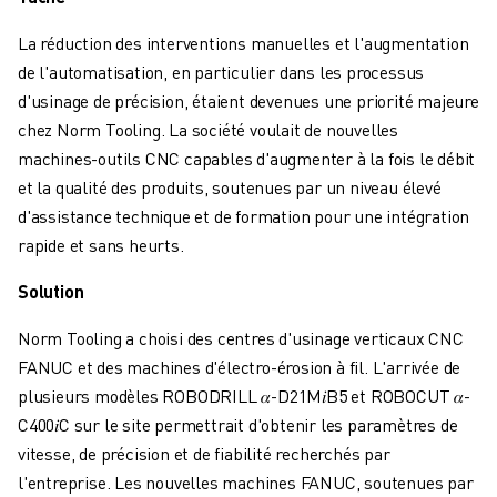
FANUC ACADEMY
SOLUTIONS POUR LES INDUSTRIES
La réduction des interventions manuelles et l'augmentation
SOLUTIONS POUR L'ÉDUCATION
de l'automatisation, en particulier dans les processus
WORLDSKILLS ET JEUNES TALENTS
d'usinage de précision, étaient devenues une priorité majeure
ÉVÉNEMENTS ÉDUCATIFS
chez Norm Tooling. La société voulait de nouvelles
ACTUALITÉS ET MÉDIAS
machines-outils CNC capables d'augmenter à la fois le débit
ACTUALITÉS ET MÉDIAS
et la qualité des produits, soutenues par un niveau élevé
EVÉNEMENTS
d'assistance technique et de formation pour une intégration
ÉVÉNEMENTS ÉDUCATIFS
rapide et sans heurts.
A PROPOS DE FANUC
Solution
A PROPOS DE FANUC
FANUC EN EUROPE
Norm Tooling a choisi des centres d'usinage verticaux CNC
NOS SITES
FANUC et des machines d'électro-érosion à fil. L'arrivée de
DÉVELOPPEMENT DURABLE
plusieurs modèles ROBODRILL 𝛼-D21M𝑖B5 et ROBOCUT 𝛼-
CARRIÈRE
C400𝑖C sur le site permettrait d'obtenir les paramètres de
FAÇONNEZ VOTRE AVENIR AVEC FANUC
vitesse, de précision et de fiabilité recherchés par
REJOIGNEZ-NOUS
l'entreprise. Les nouvelles machines FANUC, soutenues par