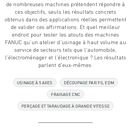
de nombreuses machines prétendent répondre à
ROBOTS INDUSTRIELS
ces objectifs, seuls les résultats concrets
ROBOTS COLLABORATIFS
obtenus dans des applications réelles permettent
GAMME DE ROBOTS
de valider ces affirmations. Et quel meilleur
CONTRÔLEURS DE ROBOTS
endroit pour tester les atouts des machines
ACCESSOIRES POUR ROBOTS
FANUC qu'un atelier d'usinage à haut volume au
LOGICIEL ROBOT
service de secteurs tels que l'automobile,
LOGICIEL DE SIMULATION
l'électroménager et l'électronique ? Les résultats
PRODUITS DE ROBOTIQUE ÉDUCATIVE
parlent d'eux-mêmes.
AUTOMATISATION DES ROBOTS
ROBOTS DE SOUDAGE À L'ARC
ROBOTS ARTICULÉS
USINAGE À 5 AXES
DÉCOUPAGE PAR FIL EDM
SÉRIE ARC MATE
FRAISAGE CNC
SÉRIE M-900
ROBOTS DELTA
PERÇAGE ET TARAUDAGE À GRANDE VITESSE
ROBOTS POUR L'ALIMENTATION ET LES SALLES BLANCHES
ROBOTS DE PEINTURE
ROBOTS PALETTISEURS