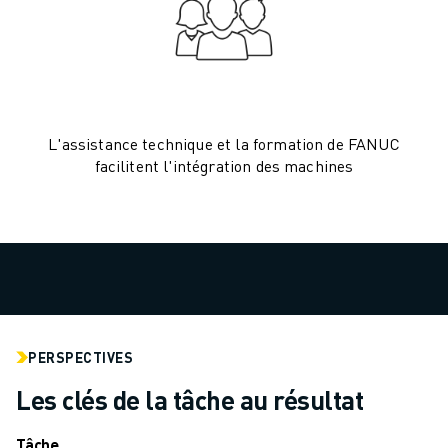
MANUTENTION
PEINTURE
PALETTISATION
SOUDAGE PAR POINTS
INSPECTION DE LA VISION
L'assistance technique et la formation de FANUC
DÉCOUPAGE PAR FIL EDM
facilitent l'intégration des machines
TÉMOIGNAGES
SERVICE CLIENTÈLE
SERVICE CLIENTÈLE
FANUC PLANS
TERRAIN ET MAINTENANCE
SUPPORT TECHNIQUE À DISTANCE
PIÈCES DE RECHANGE
REMISE À NEUF
PERSPECTIVES
OUTILS DE SERVICE NUMÉRIQUE
Les clés de la tâche au résultat
CENTRE DE TÉLÉCHARGEMENT " MYFANUC
FORMATION ET ÉDUCATION
Tâche