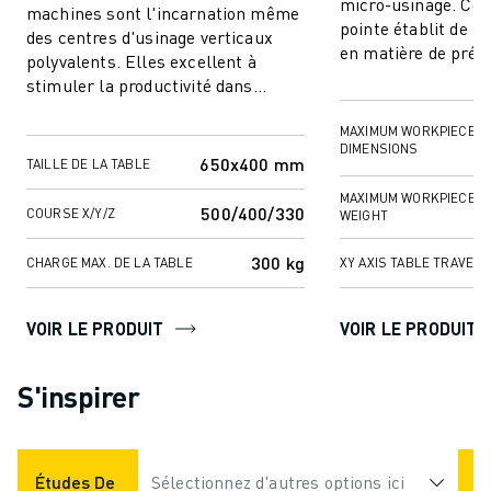
micro-usinage. Cet
machines sont l'incarnation même
pointe établit de 
des centres d'usinage verticaux
en matière de préci
polyvalents. Elles excellent à
polyvalence, ce qui 
stimuler la productivité dans
...
diverses tâches de fraisage et de
perçag...
MAXIMUM WORKPIECE
DIMENSIONS
650x400 mm
TAILLE DE LA TABLE
MAXIMUM WORKPIECE
500/400/330
COURSE X/Y/Z
WEIGHT
300 kg
CHARGE MAX. DE LA TABLE
XY AXIS TABLE TRAVEL
VOIR LE PRODUIT
VOIR LE PRODUIT
S'inspirer
Études De Cas
Sélectionnez d'autres options ici
Applications
Industries