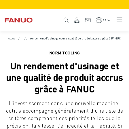
PRODUITS
APERÇU DU PRODUIT
FR
CNC ET SERVOMOTEURS
RECHERCHE DE CNC
Accueil
/
Études de cas
/
Un rendement d'usinage et une qualité de produit accrus grâce à FANUC
SYSTÈMES CNC
ENTRAÎNEMENTS
NORM TOOLING
SYSTÈME D'E/S
Un rendement d'usinage et
FONCTIONS/OPTIONS DE LA CNC
PERSONNALISATION
une qualité de produit accrus
SIMULATION - DIGITAL TWIN SOLUTIONS
grâce à FANUC
DURABILITÉ DE LA CNC
PRODUITS ÉDUCATIFS CNC
L'investissement dans une nouvelle machine-
SOLUTIONS DE RETROFIT
outil s'accompagne généralement d'une liste de
MODÈLES CNC AVANCÉS
critères comprenant des priorités telles que la
ROBOTS
précision, la vitesse, l'efficacité et la fiabilité. Si
RECHERCHE DE ROBOTS