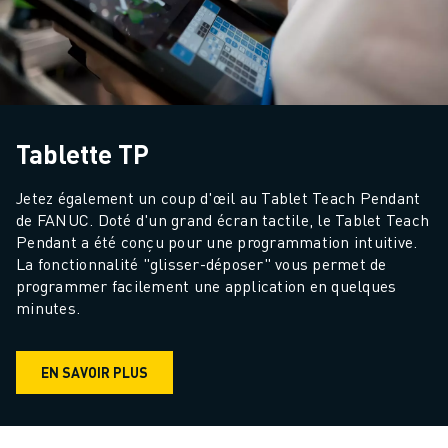
FANUC ACADEMY
SOLUTIONS POUR LES INDUSTRIES
SOLUTIONS POUR L'ÉDUCATION
WORLDSKILLS ET JEUNES TALENTS
ÉVÉNEMENTS ÉDUCATIFS
ACTUALITÉS ET MÉDIAS
Tablette TP
ACTUALITÉS ET MÉDIAS
EVÉNEMENTS
Jetez également un coup d'œil au Tablet Teach Pendant 
ÉVÉNEMENTS ÉDUCATIFS
de FANUC. Doté d'un grand écran tactile, le Tablet Teach 
Pendant a été conçu pour une programmation intuitive. 
A PROPOS DE FANUC
La fonctionnalité "glisser-déposer" vous permet de 
A PROPOS DE FANUC
programmer facilement une application en quelques 
FANUC EN EUROPE
minutes.
NOS SITES
DÉVELOPPEMENT DURABLE
CARRIÈRE
EN SAVOIR PLUS
FAÇONNEZ VOTRE AVENIR AVEC FANUC
REJOIGNEZ-NOUS