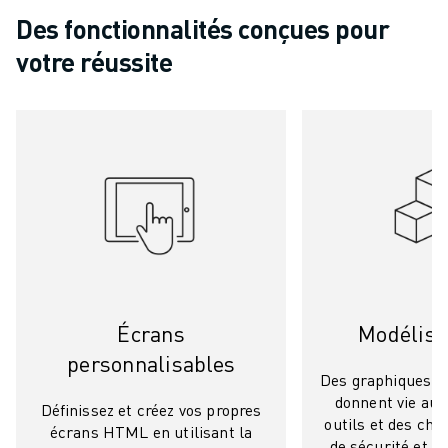
VÉHICULES ÉLECTRIQUES
Des fonctionnalités conçues pour
ÉLECTRONIQUE
votre réussite
ALIMENTATION ET BOISSONS
MÉDICAL
PLASTIQUES
ENTREPOSAGE, LOGISTIQUE, POSTE ET COLIS
APPLICATIONS
TOUTES LES APPLICATIONS
USINAGE 5 AXES
SOUDAGE À L'ARC
ASSEMBLAGE
RECTIFICATION CNC
Écrans
Modélisa
FRAISAGE CNC
personnalisables
TOURNAGE CNC
Des graphiques 4D
PERÇAGE ET TARAUDAGE À GRANDE VITESSE
donnent vie aux
Définissez et créez vos propres
MOULAGE PAR INJECTION
outils et des châ
écrans HTML en utilisant la
ENTRETIEN DES MACHINES
de sécurité et au