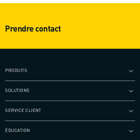
CONTACT
CONTACT
LOCALISATION DES SITES
IMPRESSION
Prendre contact
PRODUITS
SOLUTIONS
SERVICE CLIENT
ÉDUCATION