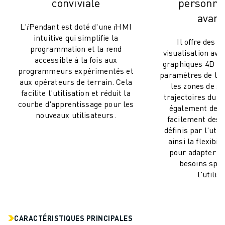
ROBOSHOT MAINTENANCE PRÉVENTIVE
conviviale
personnal
COÛT TOTAL D'UNE ROBOSHOT
avan
L'𝑖Pendant est doté d'une 𝑖HMI
MACHINES D'ÉLECTROÉROSION PAR FIL
intuitive qui simplifie la
ROBOCUT MACHINES D'ÉLECTROÉROSION À FIL
Il offre des c
programmation et la rend
visualisation ava
ROBOCUT MATÉRIEL
accessible à la fois aux
graphiques 4D pou
LOGICIEL ROBOCUT
programmeurs expérimentés et
paramètres de l'ou
ROBOCUT MAINTENANCE PRÉVENTIVE
aux opérateurs de terrain. Cela
les zones de sé
DURABILITÉ DU ROBOCUT
facilite l'utilisation et réduit la
trajectoires du r
courbe d'apprentissage pour les
SOLUTIONS IIOT
également de p
nouveaux utilisateurs.
SOLUTIONS POUR L'USINE INTELLIGENTE
facilement des
définis par l'util
DES SOLUTIONS D'USINE INTELLIGENTE POUR AMÉLIORER L'EFFICAC
ainsi la flexibil
ENREGISTREMENT DU PRODUIT "
pour adapter l'
TÉMOIGNAGES
besoins spéc
SOLUTIONS
l'utilis
INDUSTRIES
TOUTES LES INDUSTRIES
AÉROSPATIALE
CARACTÉRISTIQUES PRINCIPALES
AUTOMOBILE