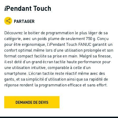
ROBOTS INDUSTRIELS
𝑖Pendant Touch
ROBOTS COLLABORATIFS
GAMME DE ROBOTS
PARTAGER
CONTRÔLEURS DE ROBOTS
ACCESSOIRES POUR ROBOTS
Découvrez le boitier de programmation le plus léger de sa
LOGICIEL ROBOT
catégorie, avec un poids plume de seulement 750 g. Conçu
pour être ergonomique, l’𝑖Pendant Touch FANUC garantit un
LOGICIEL DE SIMULATION
confort optimal même lors d’une utilisation prolongée et son
PRODUITS DE ROBOTIQUE ÉDUCATIVE
format compact facilite sa prise en main. Malgré sa finesse,
AUTOMATISATION DES ROBOTS
il est doté d’un grand écran tactile haute performance pour
ROBOTS DE SOUDAGE À L'ARC
une utilisation intuitive, comparable à celle d’un
ROBOTS ARTICULÉS
smartphone. L’écran tactile reste réactif même avec des
SÉRIE ARC MATE
gants, et sa simplicité d’utilisation ainsi que sa rapidité de
réponse rendent la programmation efficace et sans effort.
SÉRIE M-900
ROBOTS DELTA
ROBOTS POUR L'ALIMENTATION ET LES SALLES BLANCHES
DEMANDE DE DEVIS
ROBOTS DE PEINTURE
ROBOTS PALETTISEURS