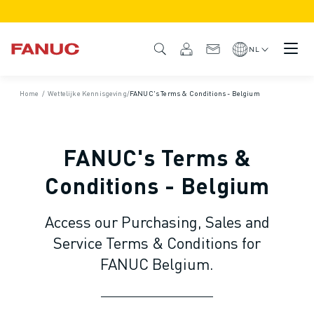
PRODUCTEN
PRODUCTOVERZICHT
NL
CNC & AANDRIJFSYSTEMEN
CNC FILTER
Home
/
Wettelijke Kennisgeving
/
FANUC's Terms & Conditions - Belgium
CNC SYSTEMEN
AANDRIJFSYSTEMEN
I/O-SYSTEEM
FANUC's Terms &
CNC FUNCTIES/OPTIES
CUSTOMISATION
Conditions - Belgium
SIMULATIE - DIGITAL TWIN OPLOSSINGEN
CNC DUURZAAMHEID
Access our Purchasing, Sales and
CNC ONDERWIJS PRODUCTEN
Service Terms & Conditions for
RETROFIT OPLOSSINGEN
FANUC Belgium.
GEAVANCEERDE CNC MODELLEN
ROBOTS
ROBOT FILTER