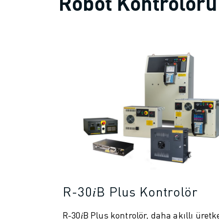
Robot Kontrolörü
İLETIŞIM
LOKASYONLAR
KÜNYE
R-30𝑖B Plus Kontrolör
R-30𝑖B Plus kontrolör, daha akıllı üretk