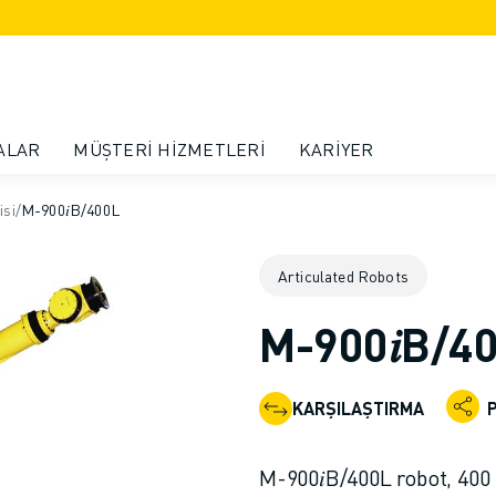
ALAR
MÜŞTERI HIZMETLERI
KARIYER
isi
/
M-900𝑖B/400L
Articulated Robots
M-900𝑖B/4
KARŞILAŞTIRMA
M-900𝑖B/400L robot, 400 