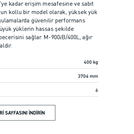
'ye kadar erişim mesafesine ve sabit
un kollu bir model olarak, yüksek yük
gulamalarda güvenilir performans
 büyük yüklerin hassas şekilde
becerisini sağlar. M-900𝑖B/400L, ağır
ldir.
400 kg
3704 mm
6
RI SAYFASINI İNDIRIN