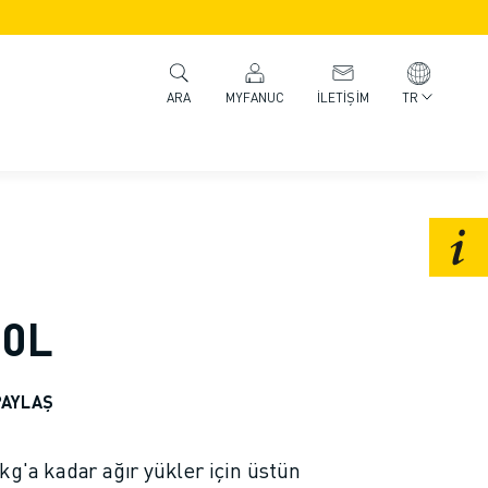
MYFANUC
İLETIŞIM
TR
ARA
00L
PAYLAŞ
kg'a kadar ağır yükler için üstün