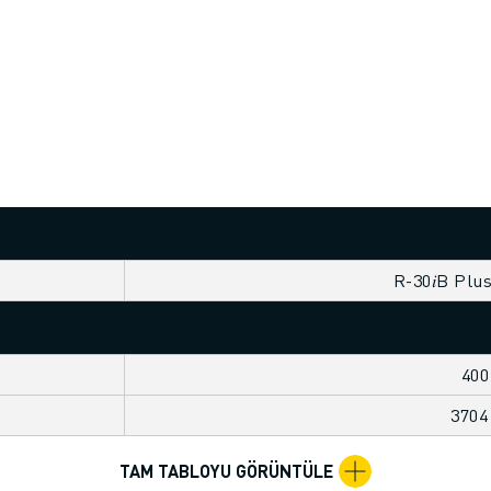
R-30𝑖B Plu
400
370
TAM TABLOYU GÖRÜNTÜLE