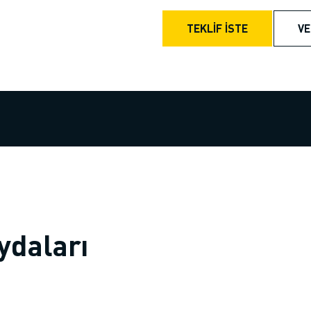
TEKLİF İSTE
VE
ydaları