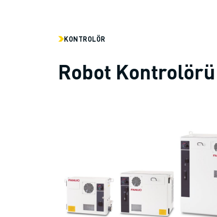
İLETIŞIM
LOKASYONLAR
KÜNYE
KONTROLÖR
Robot Kontrolörü