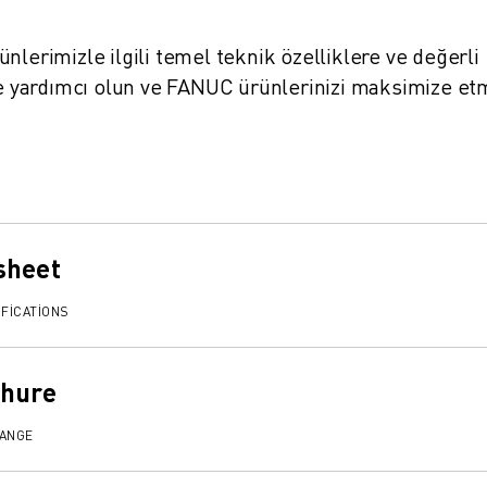
ürünlerimizle ilgili temel teknik özelliklere ve değerli
ize yardımcı olun ve FANUC ürünlerinizi maksimize e
sheet
FICATIONS
chure
RANGE