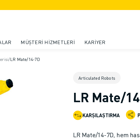
ALAR
MÜŞTERI HIZMETLERI
KARIYER
erisi
/
LR Mate/14-7D
Articulated Robots
LR Mate/1
KARŞILAŞTIRMA
LR Mate/14-7D, hem hass