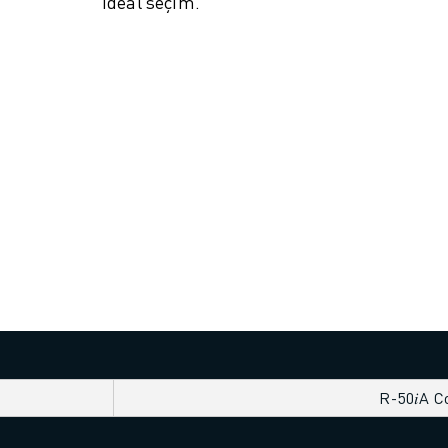
ideal seçim.
R-50𝑖A C