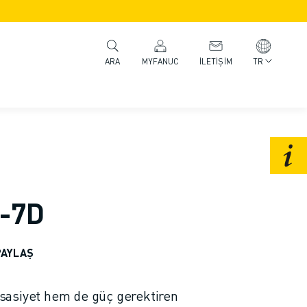
MYFANUC
İLETIŞIM
TR
ARA
4-7D
PAYLAŞ
asiyet hem de güç gerektiren