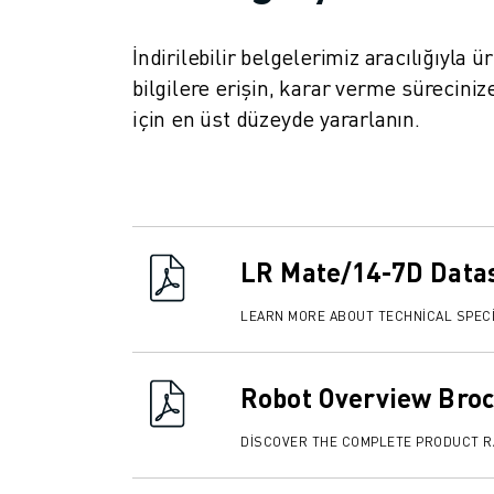
FANUC AKADEMI
ENDÜSTRILER IÇIN ÇÖZÜMLER
İndirilebilir belgelerimiz aracılığıyla 
EĞITIM IÇIN ÇÖZÜMLER
bilgilere erişin, karar verme sürecin
WORLDSKILLS & GENÇ YETENEKLER
için en üst düzeyde yararlanın.
HABERLER & MEDYA
HABERLER & MEDYA
ETKINLIKLER
EĞITIM ETKINLIKLERI
FANUC HAKKINDA
LR Mate/14-7D Data
FANUC HAKKINDA
AVRUPA'DA FANUC
LEARN MORE ABOUT TECHNICAL SPECI
LOKASYONLARIMIZ
SÜRDÜRÜLEBILIRLIK
KARIYER
Robot Overview Bro
FANUC ILE GELECEĞINIZI ŞEKILLENDIRIN
BIZE KATILIN » KARIYER PORTALI
DISCOVER THE COMPLETE PRODUCT 
İLETIŞIM