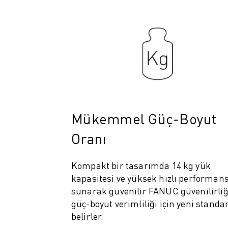
ROBOSHOT ÖNLEYICI BAKIM
ROBOSHOT TOPLAM SAHIP OLMA MALIYETI
TEL EROZYON MAKINELERI
ROBOCUT TEL EROZYON MAKINELERI
ROBOCUT DONANIM
ROBOCUT YAZILIMI
ROBOCUT ÖNLEYICI BAKIM
ROBOCUT SÜRDÜRÜLEBILIRLIK
IIOT ÇÖZÜMLERI
Mükemmel Güç-Boyut
AKILLI FABRIKA ÇÖZÜMLERI
ÜRETIM VERIMLILIĞINI ARTIRMAK IÇIN AKILLI FABRIKA ÇÖZÜMLERI (
Oranı
ÜRÜN KAYDI » FANUC PORTAL
VAKA ÇALIŞMALARI
Kompakt bir tasarımda 14 kg yük
ÇÖZÜMLER
kapasitesi ve yüksek hızlı performan
ENDÜSTRILER
sunarak güvenilir FANUC güvenilirliği
TÜM SEKTÖRLER
güç-boyut verimliliği için yeni standa
HAVACILIK
belirler.
OTOMOTIV